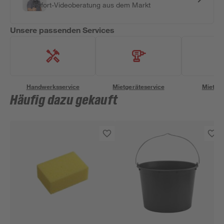
Sofort-Videoberatung aus dem Markt
Unsere passenden Services
Handwerksservice
Mietgeräteservice
Miettra
Häufig dazu gekauft