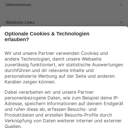
Unternehmen
Nützliche Links
Bleib auf dem Laufenden mit unserem Newsletter
Der toom Newsletter: Keine Angebote und Aktionen mehr verpassen!
Zur Newsletter Anmeldung
Folge uns
Zahlungsarten
Versandarten