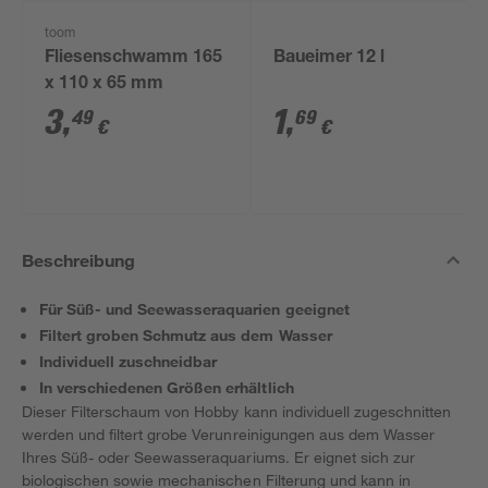
toom
Fliesenschwamm 165
Baueimer 12 l
x 110 x 65 mm
3
,
1
,
49
69
€
€
Beschreibung
Für Süß- und Seewasseraquarien geeignet
Filtert groben Schmutz aus dem Wasser
Individuell zuschneidbar
In verschiedenen Größen erhältlich
Dieser Filterschaum von Hobby kann individuell zugeschnitten
werden und filtert grobe Verunreinigungen aus dem Wasser
Ihres Süß- oder Seewasseraquariums. Er eignet sich zur
biologischen sowie mechanischen Filterung und kann in