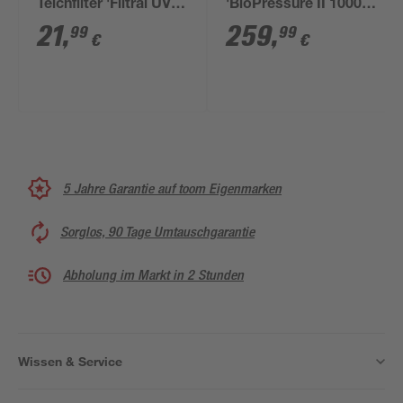
Teichfilter 'Filtral UVC
'BioPressure II 10000
5000'
PlusSet' 3900 l/h
21
,
259
,
99
99
€
€
5 Jahre Garantie auf toom Eigenmarken
Sorglos, 90 Tage Umtauschgarantie
Abholung im Markt in 2 Stunden
Wissen & Service