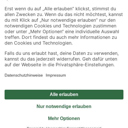
Sicher einkaufen
Jetzt die toom-App herunterladen
Alle Preisangaben in EUR inkl. gesetzl. MwSt.. Die dargestellten Angebote sind unter
Umständen nicht in allen Märkten verfügbar. Die angegebenen Verfügbarkeiten beziehen
sich auf den unter "Mein Markt" ausgewählten toom Baumarkt. Alle Angebote und
Produkte nur solange der Vorrat reicht.
*Paketversand ab 59 € versandkostenfrei, gilt nicht für Artikel mit Speditionsversand, hier
fallen zusätzliche Versandkosten an.
Datenschutz
Privatsphäre
Impressum
AGB
Nutzungsbedingungen
Widerrufsrecht
Vertrag widerrufen
Barrierefreiheit
© 2026 toom Baumarkt GmbH