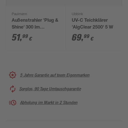
Paulmann
Ubbink
Außenstrahler 'Plug &
UV-C Teichklärer
Shine' 300 lm
'AlgClear 2500' 5 W
warmweiß IP 68 Ø 7,2
51
,
69
,
99
99
€
€
x 11 cm
5 Jahre Garantie auf toom Eigenmarken
Sorglos, 90 Tage Umtauschgarantie
Abholung im Markt in 2 Stunden