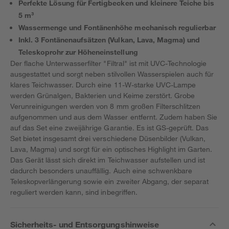
Perfekte Lösung für Fertigbecken und kleinere Teiche bis
5 m³
Wassermenge und Fontänenhöhe mechanisch regulierbar
Inkl. 3 Fontänenaufsätzen (Vulkan, Lava, Magma) und
Teleskoprohr zur Höheneinstellung
Der flache Unterwasserfilter "Filtral" ist mit UVC-Technologie
ausgestattet und sorgt neben stilvollen Wasserspielen auch für
klares Teichwasser. Durch eine 11-W-starke UVC-Lampe
werden Grünalgen, Bakterien und Keime zerstört. Grobe
Verunreinigungen werden von 8 mm großen Filterschlitzen
aufgenommen und aus dem Wasser entfernt. Zudem haben Sie
auf das Set eine zweijährige Garantie. Es ist GS-geprüft. Das
Set bietet insgesamt drei verschiedene Düsenbilder (Vulkan,
Lava, Magma) und sorgt für ein optisches Highlight im Garten.
Das Gerät lässt sich direkt im Teichwasser aufstellen und ist
dadurch besonders unauffällig. Auch eine schwenkbare
Teleskopverlängerung sowie ein zweiter Abgang, der separat
reguliert werden kann, sind inbegriffen.
Sicherheits- und Entsorgungshinweise