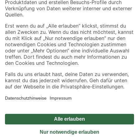
Sicher einkaufen
Jetzt die toom-App herunterladen
Alle Preisangaben in EUR inkl. gesetzl. MwSt.. Die dargestellten Angebote sind unter
Umständen nicht in allen Märkten verfügbar. Die angegebenen Verfügbarkeiten beziehen
sich auf den unter "Mein Markt" ausgewählten toom Baumarkt. Alle Angebote und
Produkte nur solange der Vorrat reicht.
*Paketversand ab 59 € versandkostenfrei, gilt nicht für Artikel mit Speditionsversand, hier
fallen zusätzliche Versandkosten an.
Datenschutz
Privatsphäre
Impressum
AGB
Nutzungsbedingungen
Widerrufsrecht
Vertrag widerrufen
Barrierefreiheit