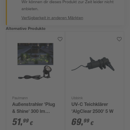
Wir können dir dieses Produkt zur Zeit leider nicht
anbieten.
Verfügbarkeit in anderen Märkten
Alternative Produkte
Paulmann
Ubbink
Außenstrahler 'Plug
UV-C Teichklärer
& Shine' 300 lm
'AlgClear 2500' 5 W
warmweiß IP 68 Ø
51
,
69
,
99
99
€
€
7,2 x 11 cm