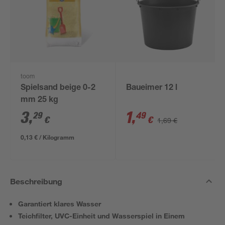
toom
Spielsand beige 0-2
Baueimer 12 l
mm 25 kg
3
,
1
,
29
49
€
€
1,69 €
0,13 € / Kilogramm
Beschreibung
Garantiert klares Wasser
Teichfilter, UVC-Einheit und Wasserspiel in Einem