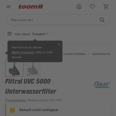
Mein Markt:
Troisdorf
✕
Hier kannst du deinen
, falls er nicht
Markt anpassen
/
Garten & Freizeit
/
Gartenbau & Landschaftsbau
/
Gartenteiche, Br
stimmt.
Filtral UVC 5000
Unterwasserfilter
Produktdetails
| Artikelnummer
:
4317467
Aktuell nicht verfügbar