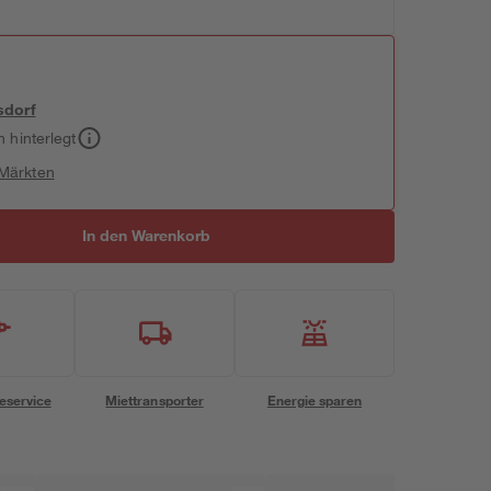
sdorf
h hinterlegt
 Märkten
In den Warenkorb
eservice
Miettransporter
Energie sparen