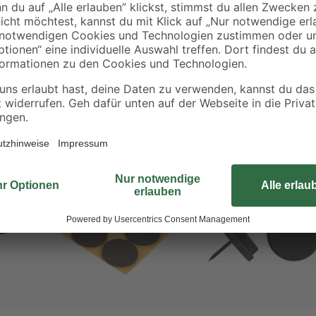
Kratzern und Schlieren. Bohren Si
führen Sie den Stift des Gleiters e
Schlägen eines Hammers oder and
aus Synthetikfilz und bilden einen