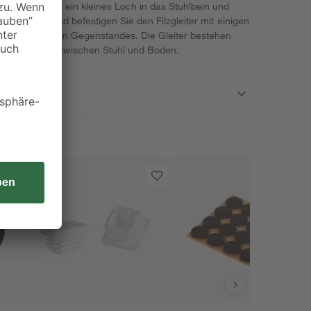
e zur Montage ein kleines Loch in das Stuhlbein und
in. Anschließend befestigen Sie den Filzgleiter mit einigen
eren stumpfen Gegenstandes. Die Gleiter bestehen
 Pufferschicht zwischen Stuhl und Boden.