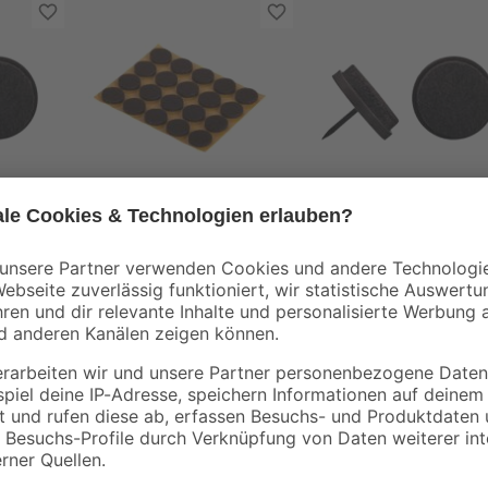
toom
toom
k
Filzgleiter
Filzgleiter 16 Stück
selbstklebend braun
Ø 1,7 cm 20 Stück
2
,
7
,
59
59
€
€
Die Filzgleiter unserer toom Qual