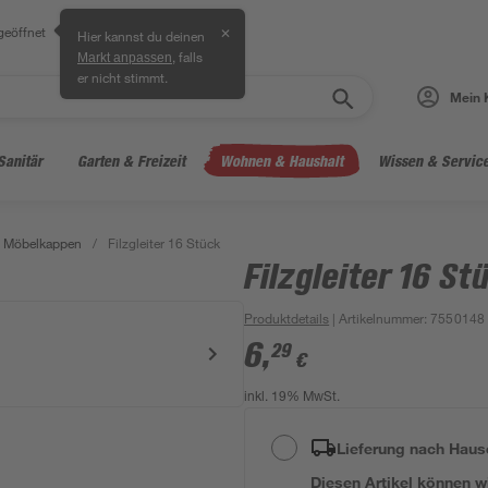
geöffnet
✕
Hier kannst du deinen
, falls
Markt anpassen
er nicht stimmt.
Mein 
Sanitär
Garten & Freizeit
Wohnen & Haushalt
Wissen & Servic
& Möbelkappen
/
Filzgleiter 16 Stück
Filzgleiter 16 St
Produktdetails
| Artikelnummer
:
7550148
6
,
29
€
inkl. 19% MwSt.
Lieferung nach Haus
Diesen Artikel können wir