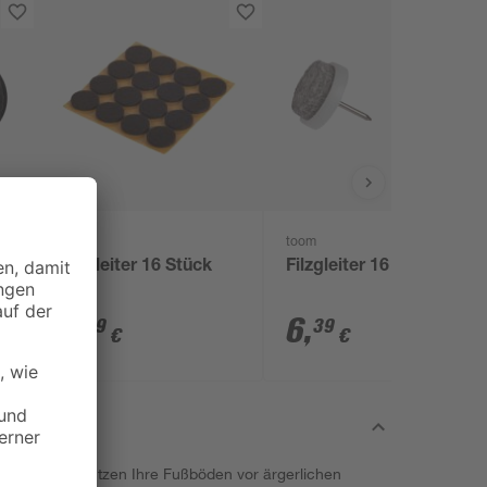
toom
toom
Filzgleiter 16 Stück
Filzgleiter 16 Stück
2
,
6
,
59
39
€
€
itätsmarke schützen Ihre Fußböden vor ärgerlichen