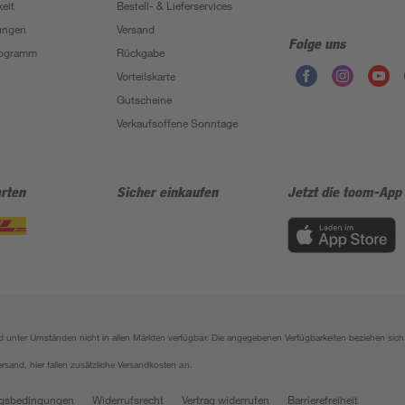
eit
Bestell- & Lieferservices
ungen
Versand
Folge uns
Programm
Rückgabe
Vorteilskarte
Gutscheine
Verkaufsoffene Sonntage
rten
Sicher einkaufen
Jetzt die toom-App
sind unter Umständen nicht in allen Märkten verfügbar. Die angegebenen Verfügbarkeiten beziehen s
ersand, hier fallen zusätzliche Versandkosten an.
gsbedingungen
Widerrufsrecht
Vertrag widerrufen
Barrierefreiheit