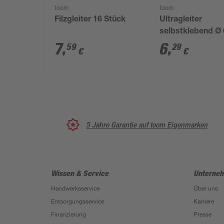
toom
toom
Filzgleiter 16 Stück
Ultragleiter
selbstklebend Ø 
cm grau 2 Stück
7
,
6
,
59
29
€
€
5 Jahre Garantie auf toom Eigenmarken
Wissen & Service
Unterne
Handwerksservice
Über uns
Entsorgungsservice
Karriere
Finanzierung
Presse