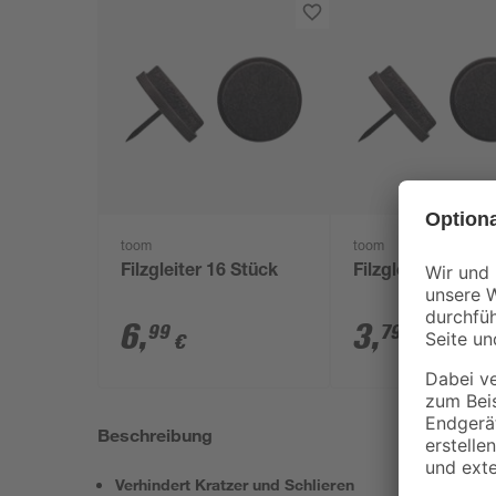
toom
toom
Filzgleiter 16 Stück
Filzgleiter 8 Stüc
6
,
3
,
99
79
€
€
Beschreibung
Verhindert Kratzer und Schlieren