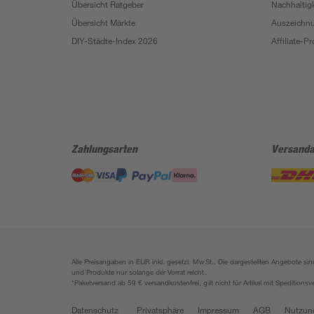
Übersicht Ratgeber
Nachhaltigk
Übersicht Märkte
Auszeichn
DIY-Städte-Index 2026
Affiliate-
Zahlungsarten
Versanda
Alle Preisangaben in EUR inkl. gesetzl. MwSt.. Die dargestellten Angebote 
und Produkte nur solange der Vorrat reicht.
*Paketversand ab 59 € versandkostenfrei, gilt nicht für Artikel mit Speditionsv
Datenschutz
Privatsphäre
Impressum
AGB
Nutzun