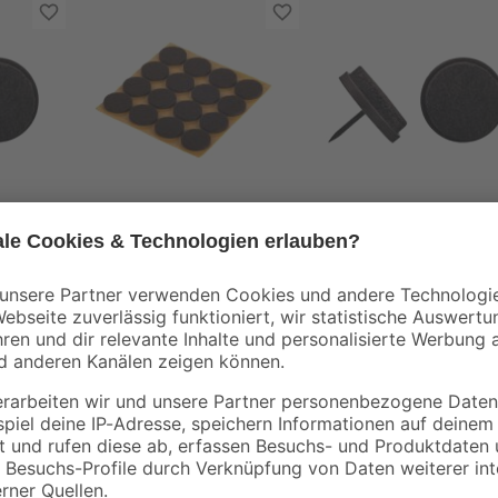
toom
toom
ck
Filzgleiter 16 Stück
Filzgleiter 16 Stück
2
,
7
,
59
59
€
€