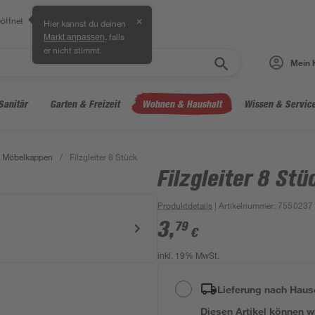
öffnet
✕
Hier kannst du deinen
, falls
Markt anpassen
er nicht stimmt.
Mein 
Sanitär
Garten & Freizeit
Wohnen & Haushalt
Wissen & Servic
& Möbelkappen
/
Filzgleiter 8 Stück
Filzgleiter 8 Stü
Produktdetails
| Artikelnummer
:
7550237
3
,
79
€
inkl. 19% MwSt.
Lieferung nach Haus
Diesen Artikel können wir