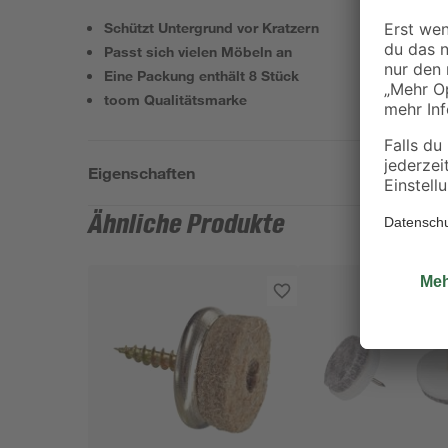
Schützt Untergrund vor Kratzern
Passt sich vielen Möbeln an
Eine Packung enthält 8 Stück
toom Qualitätsmarke
Eigenschaften
Ähnliche Produkte