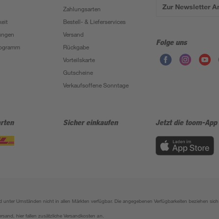
Zur Newsletter 
Zahlungsarten
eit
Bestell- & Lieferservices
ungen
Versand
Folge uns
Programm
Rückgabe
Vorteilskarte
Gutscheine
Verkaufsoffene Sonntage
rten
Sicher einkaufen
Jetzt die toom-App
sind unter Umständen nicht in allen Märkten verfügbar. Die angegebenen Verfügbarkeiten beziehen s
ersand, hier fallen zusätzliche Versandkosten an.