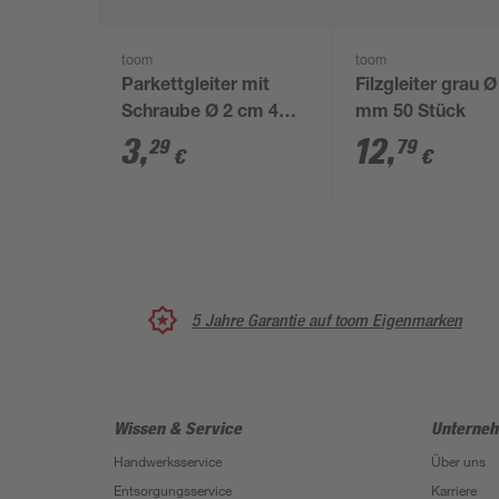
toom
toom
Parkettgleiter mit
Filzgleiter grau Ø
Schraube Ø 2 cm 4
mm 50 Stück
Stück
3
,
12
,
29
79
€
€
5 Jahre Garantie auf toom Eigenmarken
Wissen & Service
Unterne
Handwerksservice
Über uns
Entsorgungsservice
Karriere