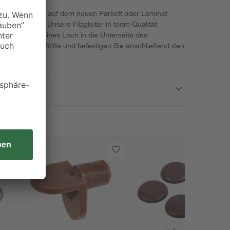
en Ihre Stühle auf dem neuen Parkett oder Laminat
iche Kratzer. Unsere Filzgleiter in toom Qualität
ontage ein kleines Loch in die Unterseite des
hutzkappe der Stifte und befestigen Sie anschließend den
en.