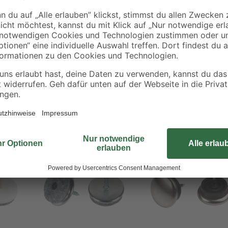
Jeder kennt das Problem: Sie rück
zurecht und hinterlassen unansehnl
schaffen Abhilfe. Bohren Sie zur M
Stuhlbeines, entfernen Sie die Sc
Gleiter mit einigen Hammerschläg