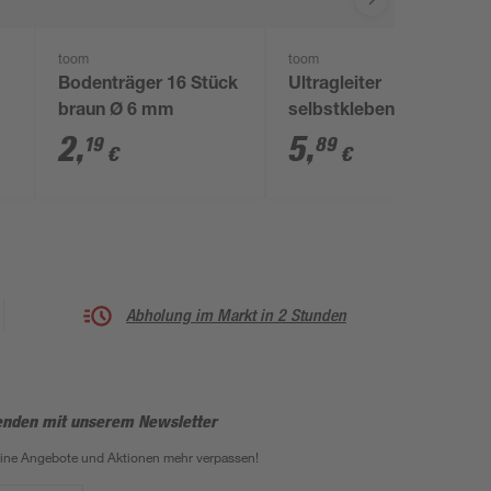
toom
toom
Bodenträger 16 Stück
Ultragleiter
braun Ø 6 mm
selbstklebend Ø 3 cm
braun 4 Stück
2
,
5
,
19
89
€
€
Abholung im Markt in 2 Stunden
enden mit unserem Newsletter
eine Angebote und Aktionen mehr verpassen!