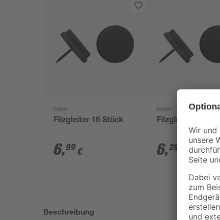
toom
toom
Filzgleiter 16 Stück
Filzgleiter 16 Stü
6
,
6
,
99
29
€
€
Beschreibung