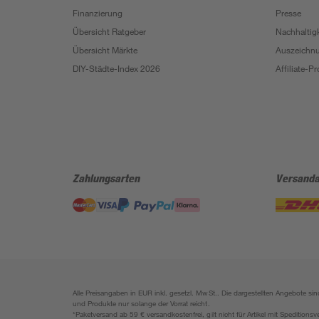
Finanzierung
Presse
Übersicht Ratgeber
Nachhaltigk
Übersicht Märkte
Auszeichn
DIY-Städte-Index 2026
Affiliate-
Zahlungsarten
Versanda
Alle Preisangaben in EUR inkl. gesetzl. MwSt.. Die dargestellten Angebote 
und Produkte nur solange der Vorrat reicht.
*Paketversand ab 59 € versandkostenfrei, gilt nicht für Artikel mit Speditionsv