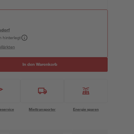
sdorf
h hinterlegt
 Märkten
In den Warenkorb
eservice
Miettransporter
Energie sparen