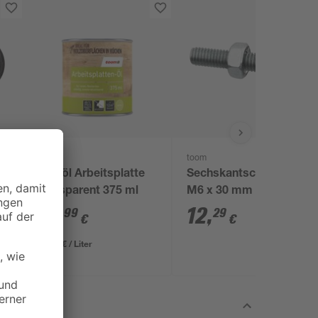
toom
toom
Holzöl Arbeitsplatte
Sechskantschrauben
transparent 375 ml
M6 x 30 mm DIN 558
50 Stück
12
,
12
,
99
29
€
€
34,64 € / Liter