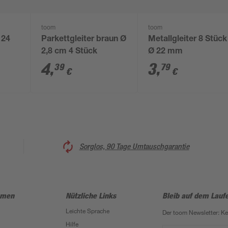
toom
toom
 24
Parkettgleiter braun Ø
Metallgleiter 8 Stück
2,8 cm 4 Stück
Ø 22 mm
4
,
3
,
39
79
€
€
Sorglos, 90 Tage Umtauschgarantie
hmen
Nützliche Links
Bleib auf dem Lauf
Leichte Sprache
Der toom Newsletter: K
Hilfe