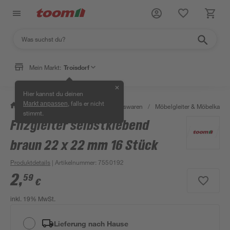
Mein Markt:
Troisdorf
✕
Hier kannst du deinen
, falls er nicht
Markt anpassen
/
Wohnen & Haushalt
/
Haushaltswaren
/
Möbelgleiter & Möbelkapp
stimmt.
Filzgleiter selbstklebend
braun 22 x 22 mm 16 Stück
Produktdetails
| Artikelnummer
:
7550192
2
,
59
€
inkl. 19% MwSt.
Lieferung nach Hause