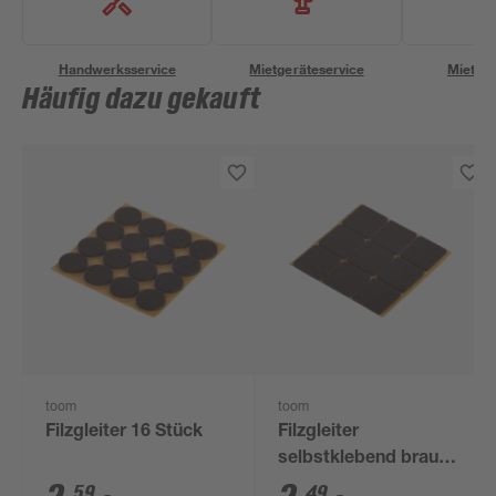
Handwerksservice
Mietgeräteservice
Miettra
Häufig dazu gekauft
toom
toom
Filzgleiter 16 Stück
Filzgleiter
selbstklebend braun
25 x 25 mm 9 Stück
59
49