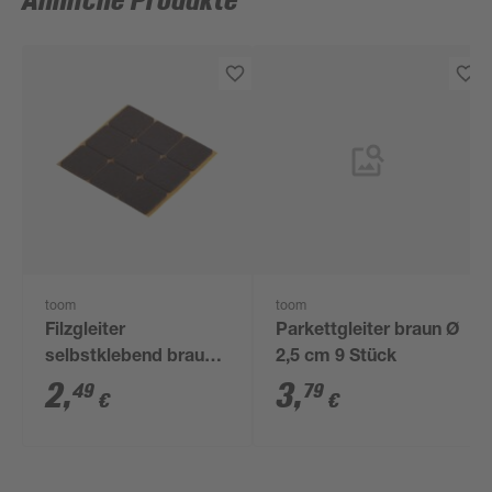
Ähnliche Produkte
toom
toom
Filzgleiter
Parkettgleiter braun Ø
selbstklebend braun
2,5 cm 9 Stück
25 x 25 mm 9 Stück
2
,
3
,
49
79
€
€