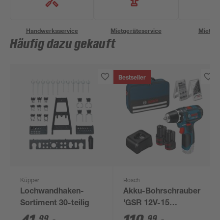
Handwerksservice
Mietgeräteservice
Miettra
Häufig dazu gekauft
Bestseller
Küpper
Bosch
Lochwandhaken-
Akku-Bohrschrauber
Sortiment 30-teilig
'GSR 12V-15
Professional' mit 2
99
99