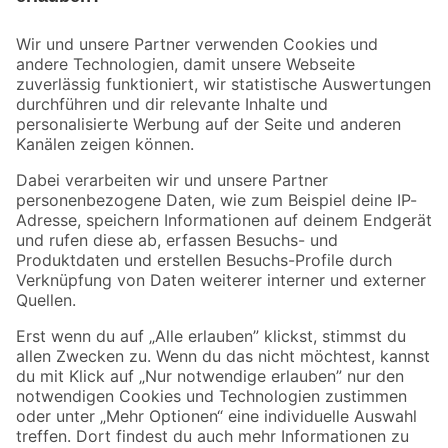
Bleib auf dem Laufenden mit unserem Newsletter
Der toom Newsletter: Keine Angebote und Aktionen mehr verpassen!
Zur Newsletter Anmeldung
Folge uns
Zahlungsarten
Versandarten
Sicher einkaufen
Jetzt die toom-App herunterladen