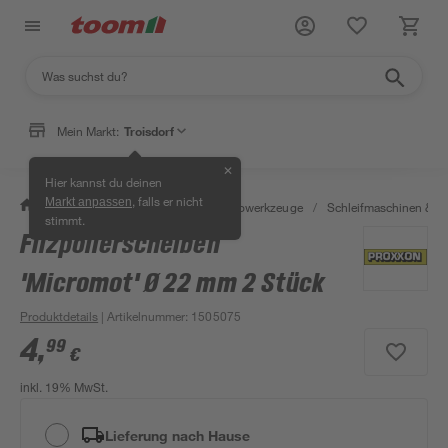
Mein Markt:
Troisdorf
✕
Hier kannst du deinen
, falls er nicht
Markt anpassen
/
Werkstatt & Maschinen
/
Elektrowerkzeuge
/
Schleifmaschinen & T
stimmt.
Filzpolierscheiben
'Micromot' Ø 22 mm 2 Stück
Produktdetails
| Artikelnummer
:
1505075
4
,
99
€
inkl. 19% MwSt.
Lieferung nach Hause