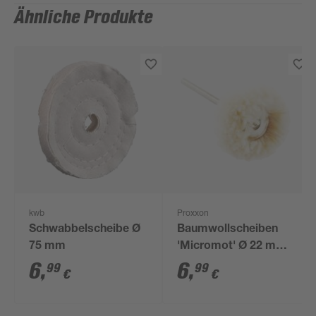
Ähnliche Produkte
kwb
Proxxon
Schwabbelscheibe Ø
Baumwollscheiben
75 mm
'Micromot' Ø 22 mm
2 Stück
6
,
6
,
99
99
€
€