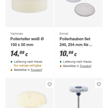
Yachtcare
Einhell
Polierteller weiß Ø
Polierhauben Set
150 x 50 mm
240, 254 mm für
Einhell 'CE-CB18'
14
,
10
,
99
99
€
€
und 'CC-PO90'
Lieferung nach Hause
Lieferung nach Hause
Troisdorf
Nur wenige verfügbar
Bestellbar in
Troisdorf
Bestellbar in