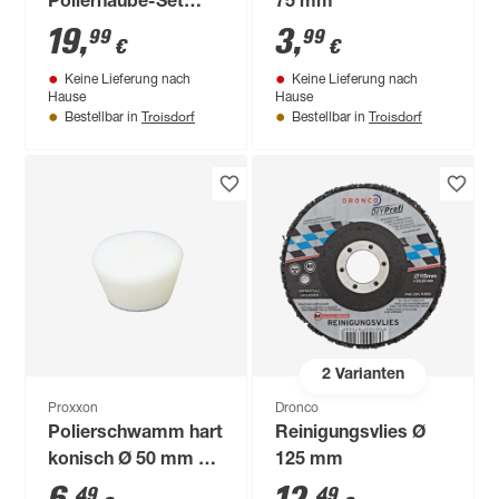
Polierhaube-Set
75 mm
'ONE+ RAK2BB ' 2-
19
,
3
,
99
99
€
€
teilig für
Keine Lieferung nach
Keine Lieferung nach
Poliermaschine
Hause
Hause
'R18B-0'
Troisdorf
Troisdorf
Bestellbar in
Bestellbar in
2
Varianten
Proxxon
Dronco
Polierschwamm hart
Reinigungsvlies Ø
konisch Ø 50 mm 2
125 mm
Stück
49
49