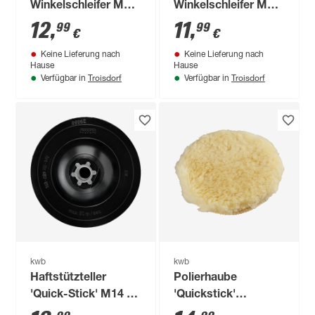
Winkelschleifer M14
Winkelschleifer M14
Ø 125 mm
Ø 115 mm
12
,
11
,
99
99
€
€
Keine Lieferung nach
Keine Lieferung nach
Hause
Hause
Troisdorf
Troisdorf
Verfügbar in
Verfügbar in
kwb
kwb
Haftstützteller
Polierhaube
'Quick-Stick' M14 Ø
'Quickstick'
115 mm
Lammfell