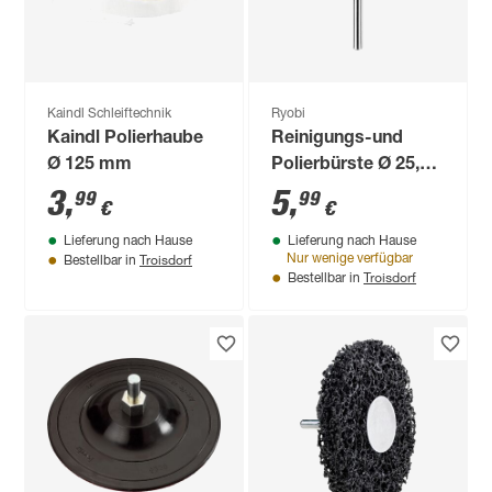
Kaindl Schleiftechnik
Ryobi
Kaindl Polierhaube
Reinigungs-und
Ø 125 mm
Polierbürste Ø 25,4 /
120er Körnung
3
,
5
,
99
99
€
€
Lieferung nach Hause
Lieferung nach Hause
Troisdorf
Nur wenige verfügbar
Bestellbar in
Troisdorf
Bestellbar in