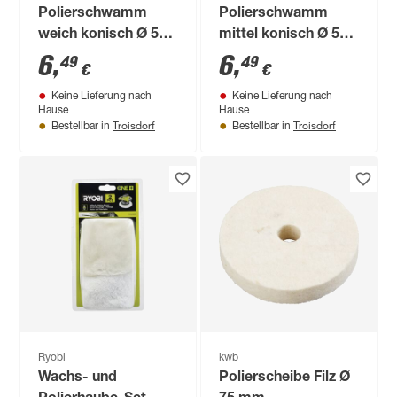
Polierschwamm
Polierschwamm
weich konisch Ø 50
mittel konisch Ø 50
mm 2 Stück
mm 2 Stück
6
,
6
,
49
49
€
€
Keine Lieferung nach
Keine Lieferung nach
Hause
Hause
Troisdorf
Troisdorf
Bestellbar in
Bestellbar in
Ryobi
kwb
Wachs- und
Polierscheibe Filz Ø