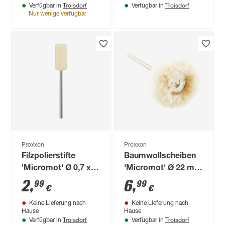
Troisdorf
Troisdorf
Verfügbar in
Verfügbar in
Nur wenige verfügbar
Proxxon
Proxxon
Filzpolierstifte
Baumwollscheiben
'Micromot' Ø 0,7 x
'Micromot' Ø 22 mm
1,5 cm 2 Stück
2 Stück
2
,
6
,
99
99
€
€
Keine Lieferung nach
Keine Lieferung nach
Hause
Hause
Troisdorf
Troisdorf
Verfügbar in
Verfügbar in