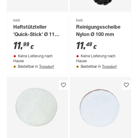
kwb
kwb
Haftstützteller
Reinigungsscheibe
'Quick-Stick' Ø 115
Nylon Ø 100 mm
mm
11
,
11
,
99
49
€
€
Keine Lieferung nach
Keine Lieferung nach
Hause
Hause
Troisdorf
Troisdorf
Bestellbar in
Bestellbar in