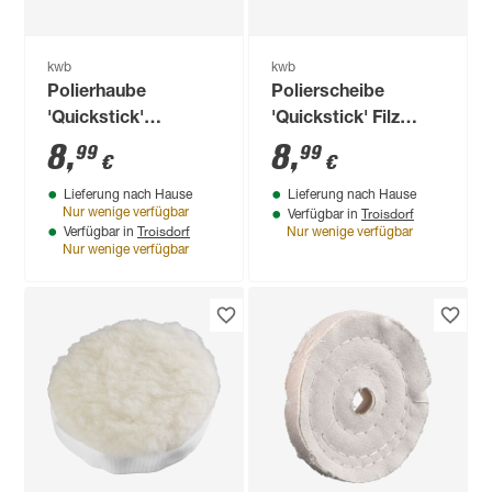
kwb
kwb
Polierhaube
Polierscheibe
'Quickstick'
'Quickstick' Filz
Lammwolle
selbsthaftend Ø 125
8
,
8
,
99
99
€
€
selbsthaftend Ø 125
mm
Lieferung nach Hause
Lieferung nach Hause
mm
Troisdorf
Nur wenige verfügbar
Verfügbar in
Troisdorf
Verfügbar in
Nur wenige verfügbar
Nur wenige verfügbar