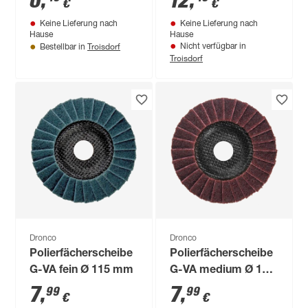
6
,
12
,
€
€
Keine Lieferung nach
Keine Lieferung nach
Hause
Hause
Troisdorf
Nicht verfügbar in
Bestellbar in
Troisdorf
Dronco
Dronco
Polierfächerscheibe
Polierfächerscheibe
G-VA fein Ø 115 mm
G-VA medium Ø 115
mm
7
,
7
,
99
99
€
€