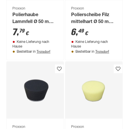
Proxxon
Proxxon
Polierhaube
Polierscheibe Filz
Lammfell Ø 50 mm 2
mittelhart Ø 50 mm
Stück
2 Stück
7
,
6
,
79
49
€
€
Keine Lieferung nach
Keine Lieferung nach
Hause
Hause
Troisdorf
Troisdorf
Bestellbar in
Bestellbar in
Proxxon
Proxxon