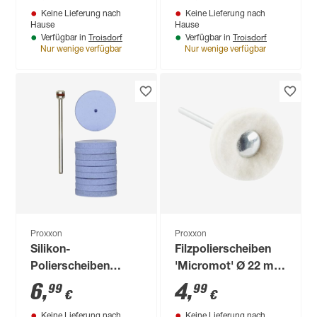
Keine Lieferung nach
Keine Lieferung nach
Hause
Hause
Troisdorf
Troisdorf
Verfügbar in
Verfügbar in
Nur wenige verfügbar
Nur wenige verfügbar
Proxxon
Proxxon
Silikon-
Filzpolierscheiben
Polierscheiben
'Micromot' Ø 22 mm
'Micromot' Ø 22 mm
2 Stück
6
,
4
,
99
99
€
€
10 Stück
Keine Lieferung nach
Keine Lieferung nach