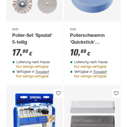
kwb
kwb
Polier-Set 'Spezial'
Polierschwamm
5-teilig
'Quickstick'
Moltopren
17
,
10
,
99
99
€
€
selbsthaftend Ø 125
Lieferung nach Hause
Lieferung nach Hause
mm
Nur wenige verfügbar
Nur wenige verfügbar
Troisdorf
Troisdorf
Verfügbar in
Verfügbar in
Nur wenige verfügbar
Nur wenige verfügbar