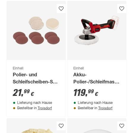
Einhell
Einhell
Polier- und
Akku-
Schleifscheiben-Set
Polier-/Schleifmaschine
9-teilig
'CE-CP 18/180 Li E-
21
,
119
,
99
99
€
€
Solo'
Lieferung nach Hause
Lieferung nach Hause
Troisdorf
Troisdorf
Bestellbar in
Bestellbar in