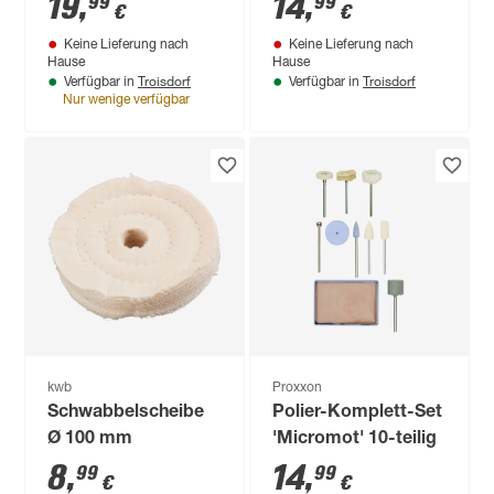
19
,
14
,
99
99
€
€
selbsthaftend Ø 125
Keine Lieferung nach
Keine Lieferung nach
mm
Hause
Hause
Troisdorf
Troisdorf
Verfügbar in
Verfügbar in
Nur wenige verfügbar
kwb
Proxxon
Schwabbelscheibe
Polier-Komplett-Set
Ø 100 mm
'Micromot' 10-teilig
8
,
14
,
99
99
€
€