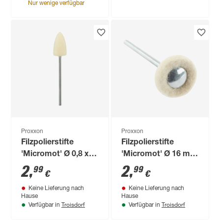
Nur wenige verfügbar
Proxxon
Proxxon
Filzpolierstifte
Filzpolierstifte
'Micromot' Ø 0,8 x
'Micromot' Ø 16 mm
1,5 cm 2 Stück
2 Stück
2
,
2
,
99
99
€
€
Keine Lieferung nach
Keine Lieferung nach
Hause
Hause
Troisdorf
Troisdorf
Verfügbar in
Verfügbar in