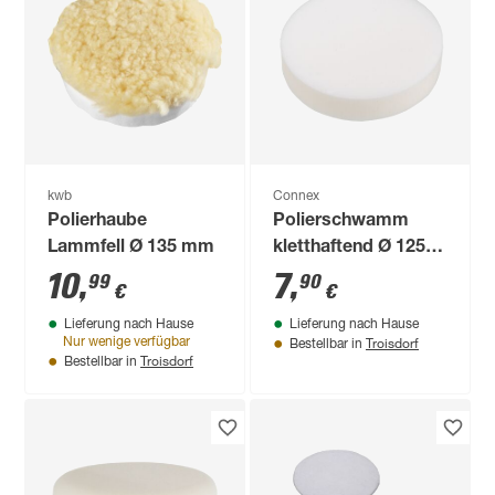
kwb
Connex
Polierhaube
Polierschwamm
Lammfell Ø 135 mm
kletthaftend Ø 125
mm
10
,
7
,
99
90
€
€
Lieferung nach Hause
Lieferung nach Hause
Troisdorf
Nur wenige verfügbar
Bestellbar in
Troisdorf
Bestellbar in