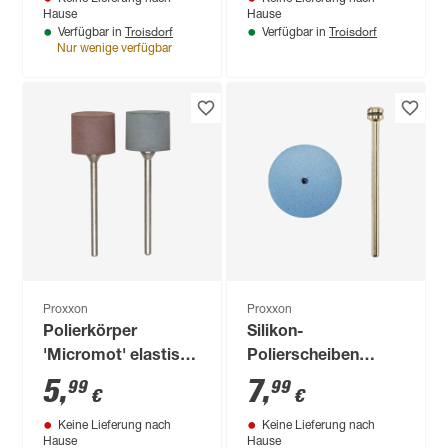
Hause
Hause
Troisdorf
Troisdorf
Verfügbar in
Verfügbar in
Nur wenige verfügbar
Proxxon
Proxxon
Polierkörper
Silikon-
'Micromot' elastisch
Polierscheiben
Ø 14 mm 2 Stück
'Micromot' Ø 22 mm
5
,
7
,
99
99
€
€
10 Stück
Keine Lieferung nach
Keine Lieferung nach
Hause
Hause