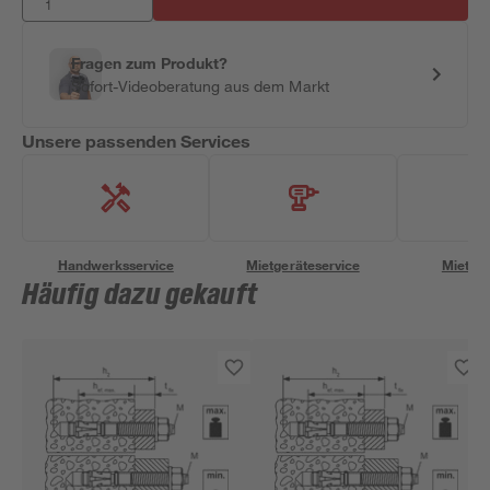
Fragen zum Produkt?
Sofort-Videoberatung aus dem Markt
Unsere passenden Services
Handwerksservice
Mietgeräteservice
Miettra
Häufig dazu gekauft