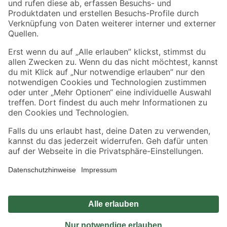
Sicher einkaufen
Jetzt die toom-App herunterladen
Alle Preisangaben in EUR inkl. gesetzl. MwSt.. Die dargestellten Angebote sind unter
Umständen nicht in allen Märkten verfügbar. Die angegebenen Verfügbarkeiten beziehen
sich auf den unter "Mein Markt" ausgewählten toom Baumarkt. Alle Angebote und
Produkte nur solange der Vorrat reicht.
*Paketversand ab 59 € versandkostenfrei, gilt nicht für Artikel mit Speditionsversand, hier
fallen zusätzliche Versandkosten an.
Datenschutz
Privatsphäre
Impressum
AGB
Nutzungsbedingungen
Widerrufsrecht
Vertrag widerrufen
Barrierefreiheit