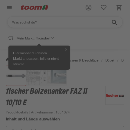
Mein Markt:
Troisdorf
✕
Hier kannst du deinen
, falls er nicht
Markt anpassen
/
Werkstatt & Maschinen
/
Eisenwaren & Beschläge
/
Dübel
/
Bolze
stimmt.
fischer Bolzenanker FAZ II
10/10 E
Produktdetails
| Artikelnummer
:
1551374
Inhalt und Länge auswählen