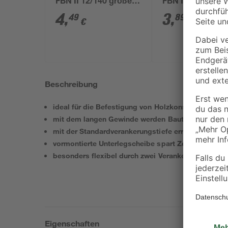
FBN II 12/140 großer
FBN II 12/100 gr
Scheibe E
Scheibe E
4
,
3
,
49
89
€
€
Beschreibung
ideal für die Befestigung von Holzkonstruktionen
mit dem langen Gewinde werden Bauteiltoleranzen
mit der Standardverankerungstiefe erreicht der FBN
vormontierte Unterlegscheibe spart Zeit bei Mont
besonders flexibel durch zwei Verankerungstiefen
Eigenschaften