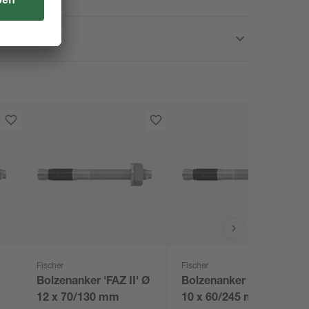
Fischer
Fischer
Bolzenanker 'FAZ II' Ø
Bolzenanker 'FAZ II' Ø
12 x 70/130 mm
10 x 60/245 mm