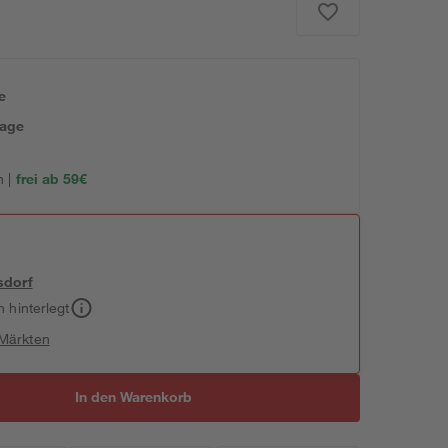
e
tage
 |
frei ab 59€
sdorf
h hinterlegt
 Märkten
In den Warenkorb