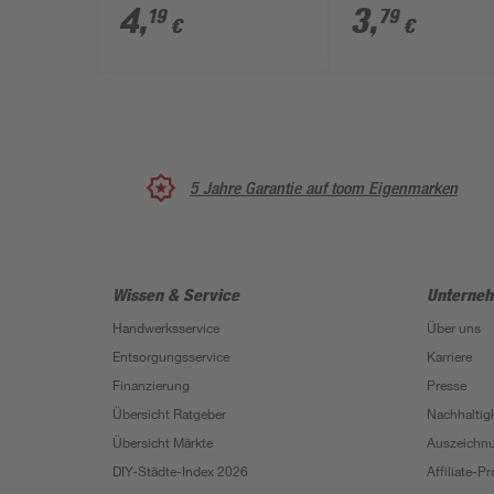
Scheibe E
großer Scheibe 
4
,
3
,
19
79
€
€
5 Jahre Garantie auf toom Eigenmarken
Wissen & Service
Unterne
Handwerksservice
Über uns
Entsorgungsservice
Karriere
Finanzierung
Presse
Übersicht Ratgeber
Nachhaltigk
Übersicht Märkte
Auszeichn
DIY-Städte-Index 2026
Affiliate-