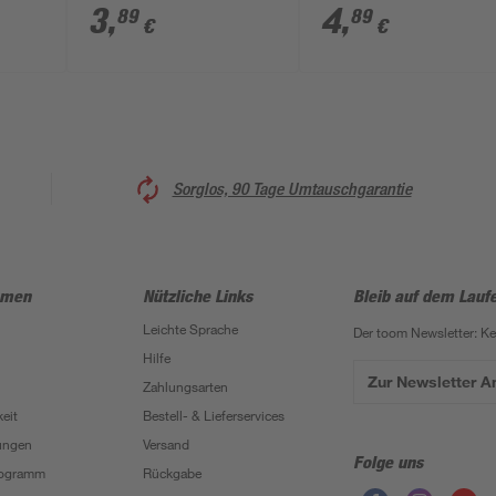
E
Scheibe E
3
,
4
,
89
89
€
€
Sorglos, 90 Tage Umtauschgarantie
hmen
Nützliche Links
Bleib auf dem Lauf
Leichte Sprache
Der toom Newsletter: K
Hilfe
Zur Newsletter 
Zahlungsarten
eit
Bestell- & Lieferservices
ungen
Versand
Folge uns
Programm
Rückgabe