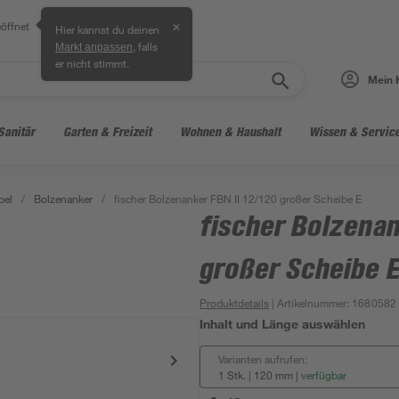
öffnet
✕
Hier kannst du deinen
, falls
Markt anpassen
er nicht stimmt.
Mein 
Sanitär
Garten & Freizeit
Wohnen & Haushalt
Wissen & Servic
bel
/
Bolzenanker
/
fischer Bolzenanker FBN II 12/120 großer Scheibe E
fischer Bolzenan
großer Scheibe 
Produktdetails
| Artikelnummer
:
1680582
Inhalt und Länge auswählen
Varianten aufrufen:
1 Stk. | 120 mm
|
verfügbar