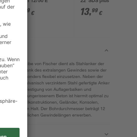
FAZ II 12/50 E
22' SDS plus Ø 12 x
260 mm
3
,
13
,
89
99
€
€
 Unterlegscheibe von Fischer dient als Stahlanker der
e in Beton. Dank des extralangen Gewindes sowie der
 Werkzeug besonders flexibel einzusetzen. Neben der
st der aus galvanisch verzinktem Stahl gefertigte Anker
ignet. Die Befestigung von Auflagerbalken und
ruktionen in ungerissenem Beton ist hiermit optimal zu
hierdurch Stahlkonstruktionen, Geländer, Konsolen,
Fassaden festen Halt. Der Bohrdurchmesser beträgt 12
in unterschiedlichen Gewindelängen erwerben.