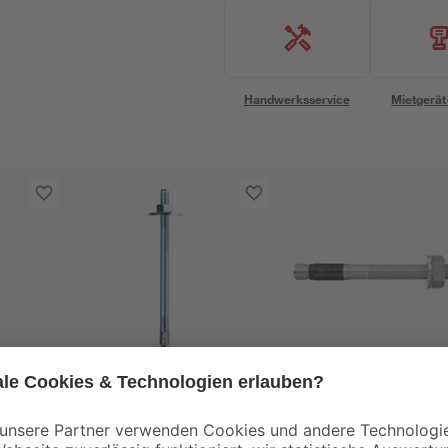
Handwerksservice
Mietgerät
Fischer
Fischer
ker
fischer Bolzenanker
fischer Bolzenanker