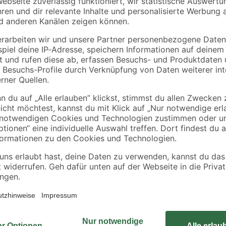
oßer
FBN II 12/160 großer
FAZ II 12/100 E
Scheibe E
4
,
4
,
19
89
€
€
Der Bolzenanker FBN II mit großer
Befestigung schwerer Gegenständ
 ausgeglichen
beiden Verankerungstiefen ist das
 II höchste Tragfähigkeit
Vorsteck- und Durchsteckmontage i
age
auch für die Abstandsmontage gee
Schwellen sowie anderen Holzkonst
bewerkstelligen. Ebenso erhalten 
Kabeltrassen, Treppen, Tore und 
mm. Sie können den Bolzenanker 