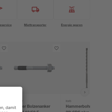
eservice
Miettransporter
Energie sparen
Fischer
kwb
fischer Bolzenanker
Hammerbohrer 'HB