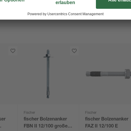
Fischer
Fischer
ker
fischer Bolzenanker
fischer Bolzenanker
FBN II 12/100 großer
FAZ II 12/100 E