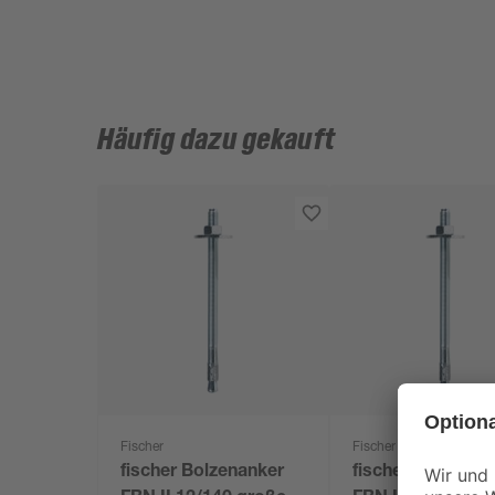
Häufig dazu gekauft
Fischer
Fischer
fischer Bolzenanker
fischer Bolzenan