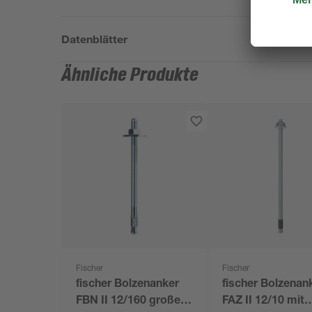
Datenblätter
Ähnliche Produkte
Fischer
Fischer
fischer Bolzenanker
fischer Bolzenan
FBN II 12/160 großer
FAZ II 12/10 mit