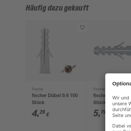
Häufig dazu gekauft
Fischer
Fischer
fischer Dübel S 6 100
fischer Dübel S 8
Stück
Stück
4
,
5
,
29
79
€
€