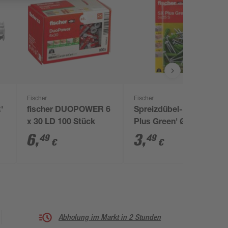
Fischer
Fischer
'
fischer DUOPOWER 6
Spreizdübel-Set 'SX
x 30 LD 100 Stück
Plus Green' Ø 5 x 25
mm, 40-teilig
6
,
3
,
49
49
€
€
Abholung im Markt in 2 Stunden