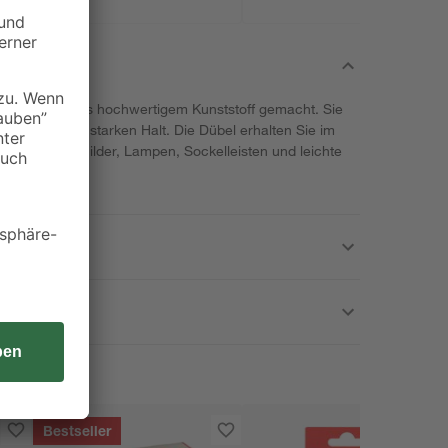
scher sind aus hochwertigem Kunststoff gemacht. Sie
r und einen starken Halt. Die Dübel erhalten Sie im
 sich dazu, Bilder, Lampen, Sockelleisten und leichte
Bestseller