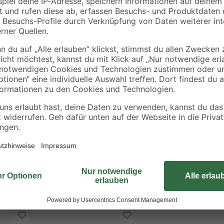
Die Spreizdübel aus dem Hause Fi
eckmontage geeignet
versprechen eine lange Lebensdaue
ontage
praktischen 100er-Pack. Sie eignen
rloch Dies gewährleistet hohe
Wandregale zu befestigen.