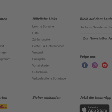
hmen
Nützliche Links
Bleib auf dem Lauf
Leichte Sprache
Der toom Newsletter: K
Hilfe
Zur Newsletter 
Zahlungsarten
eit
Bestell- & Lieferservices
ungen
Versand
Folge uns
Programm
Rückgabe
Vorteilskarte
Gutscheine
Verkaufsoffene Sonntage
rten
Sicher einkaufen
Jetzt die toom-App