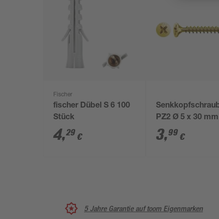
Fischer
fischer Dübel S 6 100
Senkkopfschrau
Stück
PZ2 Ø 5 x 30 mm
Stück
4
,
3
,
29
99
€
€
5 Jahre Garantie auf toom Eigenmarken