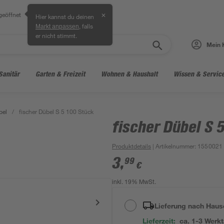
geöffnet
✕
Hier kannst du deinen
, falls
Markt anpassen
er nicht stimmt.
Mein 
Sanitär
Garten & Freizeit
Wohnen & Haushalt
Wissen & Servic
bel
/
fischer Dübel S 5 100 Stück
fischer Dübel S 
Produktdetails
| Artikelnummer
:
1550021
3
,
99
€
inkl. 19% MwSt.
Lieferung nach Haus
Lieferzeit:
ca. 1-3 Werk