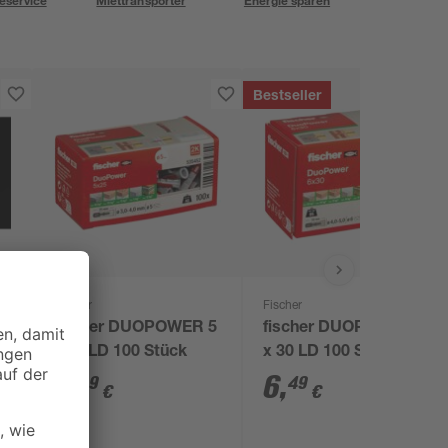
eservice
Miettransporter
Energie sparen
Bestseller
Fischer
Fischer
0
fischer DUOPOWER 5
fischer DUOPOWER 6
x 25 LD 100 Stück
x 30 LD 100 Stück
4
,
6
,
99
49
€
€