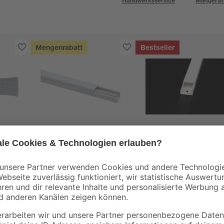
Handwerksservice
Mietgerät
Mengenrabatt
Bestseller
 100
Kabelkanal weiß 2000
Kabelkanal weiß 200
x 15 x 15 mm
x 30 x 15 mm
1
,
2
,
69
59
€
€
0,85 € / Meter
1,30 € / Meter