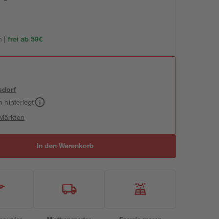
 |
frei ab 59€
sdorf
h hinterlegt
 Märkten
In den Warenkorb