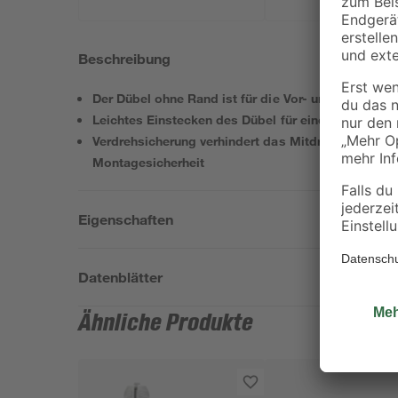
Beschreibung
Der Dübel ohne Rand ist für die Vor- und Durchst
Leichtes Einstecken des Dübel für eine schnelle M
Verdrehsicherung verhindert das Mitdrehen im Boh
Montagesicherheit
Eigenschaften
Datenblätter
Ähnliche Produkte