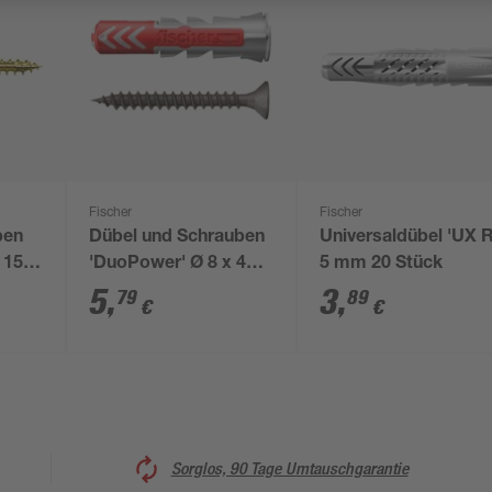
Fischer
Fischer
ben
Dübel und Schrauben
Universaldübel 'UX R
 15
'DuoPower' Ø 8 x 40
5 mm 20 Stück
mm 10 Stück schwarz
5
,
3
,
79
89
€
€
Sorglos, 90 Tage Umtauschgarantie