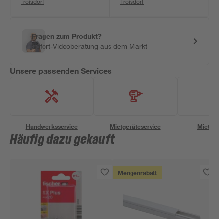
Troisdorf
Troisdorf
Fragen zum Produkt?
Sofort-Videoberatung aus dem Markt
Unsere passenden Services
Handwerksservice
Mietgeräteservice
Miettra
Häufig dazu gekauft
Mengenrabatt