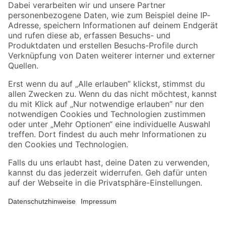
Zahlungsarten
Versandarten
Sicher einkaufen
Jetzt die toom-App herunterladen
Alle Preisangaben in EUR inkl. gesetzl. MwSt.. Die dargestellten Angebote sind unter
Umständen nicht in allen Märkten verfügbar. Die angegebenen Verfügbarkeiten beziehen
sich auf den unter "Mein Markt" ausgewählten toom Baumarkt. Alle Angebote und
Produkte nur solange der Vorrat reicht.
*Paketversand ab 59 € versandkostenfrei, gilt nicht für Artikel mit Speditionsversand, hier
fallen zusätzliche Versandkosten an.