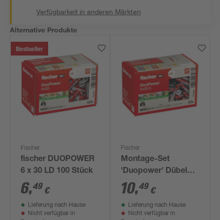
Verfügbarkeit in anderen Märkten
Alternative Produkte
Bestseller
Fischer
Fischer
fischer DUOPOWER
Montage-Set
6 x 30 LD 100 Stück
'Duopower' Dübel
und
6
,
10
,
49
49
€
€
Senkkopfschrauben,
Lieferung nach Hause
Lieferung nach Hause
Ø 5 x 25 mm, 100-
Nicht verfügbar in
Nicht verfügbar in
teilig