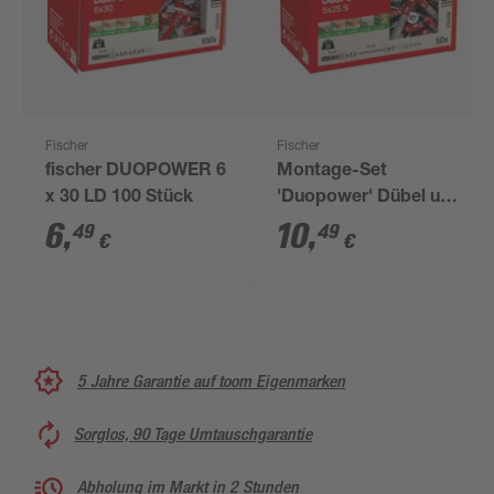
Fischer
Fischer
fischer DUOPOWER 6
Montage-Set
x 30 LD 100 Stück
'Duopower' Dübel und
Senkkopfschrauben,
6
,
10
,
49
49
€
€
Ø 5 x 25 mm, 100-
teilig
5 Jahre Garantie auf toom Eigenmarken
Sorglos, 90 Tage Umtauschgarantie
Abholung im Markt in 2 Stunden