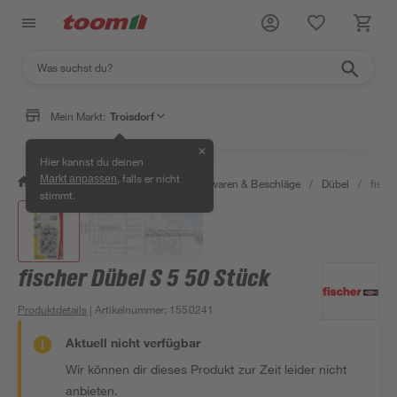
Mein Markt:
Troisdorf
✕
Hier kannst du deinen
, falls er nicht
Markt anpassen
/
Werkstatt & Maschinen
/
Eisenwaren & Beschläge
/
Dübel
/
fisch
stimmt.
fischer Dübel S 5 50 Stück
Produktdetails
| Artikelnummer
:
1550241
Aktuell nicht verfügbar
Wir können dir dieses Produkt zur Zeit leider nicht
anbieten.