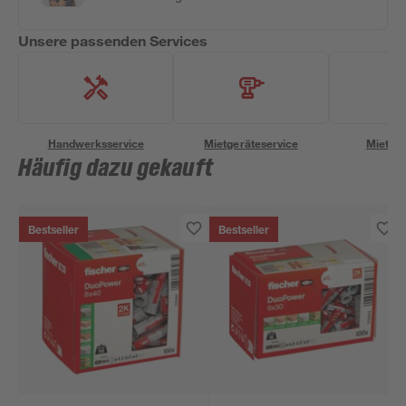
Unsere passenden Services
Handwerksservice
Mietgeräteservice
Miettra
Häufig dazu gekauft
Bestseller
Bestseller