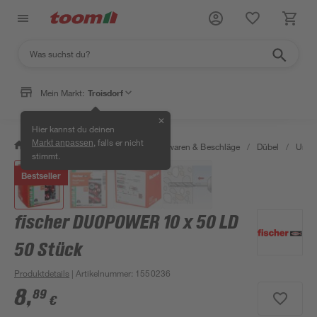
Mein Markt:
Troisdorf
✕
Hier kannst du deinen
, falls er nicht
Markt anpassen
/
Werkstatt & Maschinen
/
Eisenwaren & Beschläge
/
Dübel
/
Unive
stimmt.
Bestseller
fischer DUOPOWER 10 x 50 LD
50 Stück
Produktdetails
| Artikelnummer
:
1550236
8
,
89
€