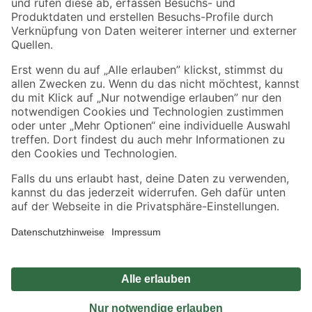
Sicher einkaufen
Jetzt die toom-App herunterladen
Alle Preisangaben in EUR inkl. gesetzl. MwSt.. Die dargestellten Angebote sind unter
Umständen nicht in allen Märkten verfügbar. Die angegebenen Verfügbarkeiten beziehen
sich auf den unter "Mein Markt" ausgewählten toom Baumarkt. Alle Angebote und
Produkte nur solange der Vorrat reicht.
*Paketversand ab 59 € versandkostenfrei, gilt nicht für Artikel mit Speditionsversand, hier
fallen zusätzliche Versandkosten an.
Datenschutz
Privatsphäre
Impressum
AGB
Nutzungsbedingungen
Widerrufsrecht
Vertrag widerrufen
Barrierefreiheit