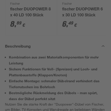
Fischer
Fischer
fischer DUOPOWER 8
fischer DUOPOWER 6
x 40 LD 100 Stück
x 30 LD 100 Stück
8
,
6
,
89
49
€
€
Beschreibung
Kombination aus zwei Materialkomponenten für mehr
Leistung
Sichere Funktionen für Voll- (Spreizen) und Loch- und
Plattenbaustoffe (Klappen/Knoten)
Einfache Montage: schmaler Dübelrand verhindert das
Tieferrutschen ins Bohrloch
Bestmögliche Rückmeldung des Dübels - man spürt,
dass der Dübel perfekt sitzt
Nutzen Sie die starke Kraft der "Duopower"-Dübel von Fischer,
um Bilder, TV-Konsolen und Wandregale an beliebigen Wänden