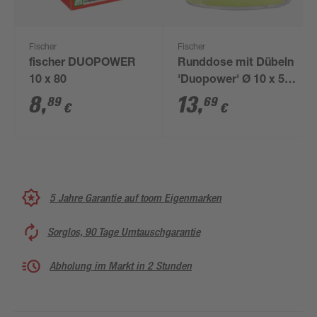
Fischer
Fischer
fischer DUOPOWER
Runddose mit Dübeln
10 x 80
'Duopower' Ø 10 x 50
mm, 55-teilig
8
,
13
,
89
69
€
€
5 Jahre Garantie auf toom Eigenmarken
Sorglos, 90 Tage Umtauschgarantie
Abholung im Markt in 2 Stunden