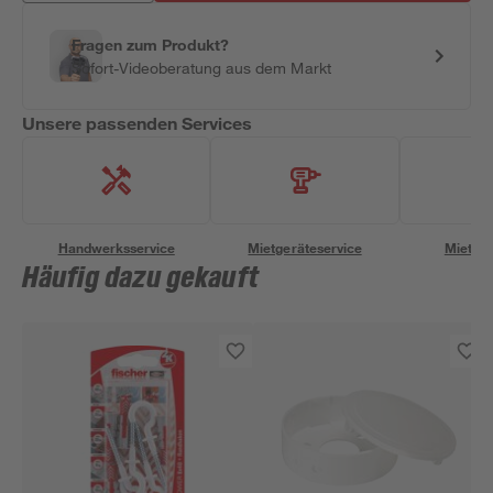
Fragen zum Produkt?
Sofort-Videoberatung aus dem Markt
Unsere passenden Services
Handwerksservice
Mietgeräteservice
Miettra
Häufig dazu gekauft