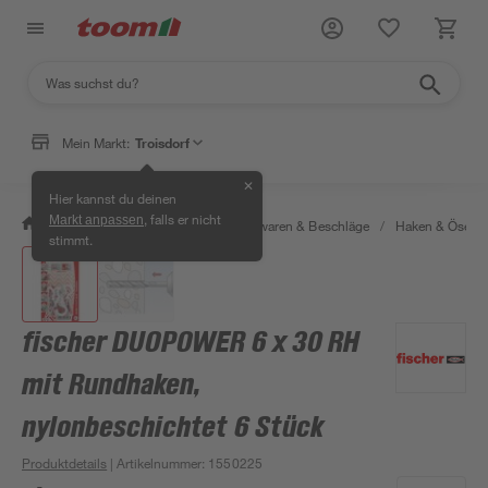
Mein Markt:
Troisdorf
✕
Hier kannst du deinen
, falls er nicht
Markt anpassen
/
Werkstatt & Maschinen
/
Eisenwaren & Beschläge
/
Haken & Ösen
stimmt.
fischer DUOPOWER 6 x 30 RH
mit Rundhaken,
nylonbeschichtet 6 Stück
Produktdetails
| Artikelnummer
:
1550225