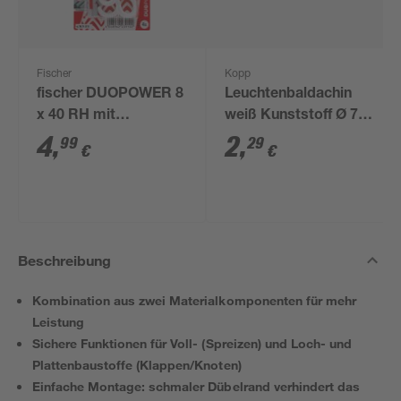
Fischer
Kopp
fischer DUOPOWER 8
Leuchtenbaldachin
x 40 RH mit
weiß Kunststoff Ø 7,5
Rundhaken,
cm
4
,
2
,
99
29
€
€
nylonbeschichtet 4
Stück
Beschreibung
Kombination aus zwei Materialkomponenten für mehr
Leistung
Sichere Funktionen für Voll- (Spreizen) und Loch- und
Plattenbaustoffe (Klappen/Knoten)
Einfache Montage: schmaler Dübelrand verhindert das