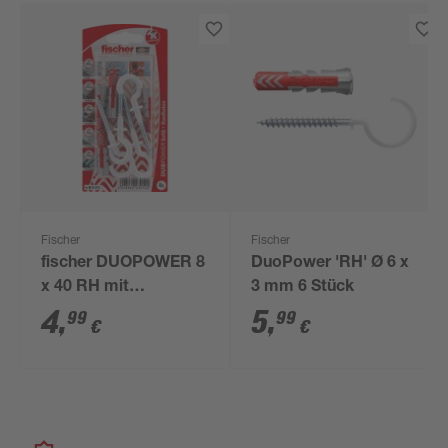
Fischer
Fischer
fischer DUOPOWER 8
DuoPower 'RH' Ø 6 x
x 40 RH mit
3 mm 6 Stück
Rundhaken,
4
,
5
,
99
99
€
€
nylonbeschichtet 4
Stück