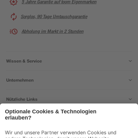
5 Jahre Garantie auf toom Eigenmarken
Sorglos, 90 Tage Umtauschgarantie
Abholung im Markt in 2 Stunden
Wissen & Service
Unternehmen
Nützliche Links
Bleib auf dem Laufenden mit unserem Newsletter
Der toom Newsletter: Keine Angebote und Aktionen mehr verpassen!