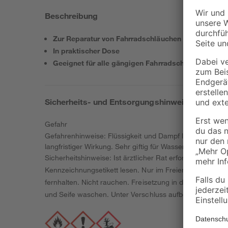
Beschreibung
Zur Reparatur von Fahrradschläuchen
In praktischer Dose
Geeignet für alle gängigen Fahrradschläuche
Sicherheits- und Entsorgungshinweise
Gefahr
Gefahrenhinweise: Flüssigkeit und Dampf leicht entzünd
langfristiger Wirkung. Sehr giftig für Wasserorganismen
Sicherheitshinweise: Ist ärztlicher Rat erforderlich, V
Kennzeichnungsetikett lesen. Nur im Freien oder in gu
fernhalten. Nicht rauchen. Freisetzung in die Umwelt v
und Seife waschen. Unter Verschluss aufbewahren. Behäl