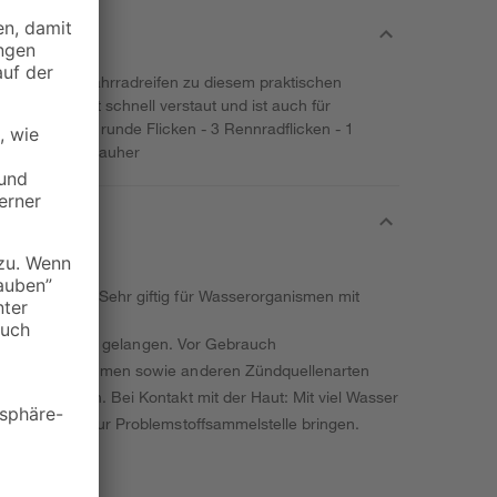
ren an Ihren Fahrradreifen zu diesem praktischen
liche Dose ist schnell verstaut und ist auch für
t enthält: - 3 runde Flicken - 3 Rennradflicken - 1
ng 5 ml - 1 Aufrauher
verursachen. Sehr giftig für Wasserorganismen mit
ände von Kindern gelangen. Vor Gebrauch
en, offenen Flammen sowie anderen Zündquellenarten
chutz tragen. Bei Kontakt mit der Haut: Mit viel Wasser
Produktreste zur Problemstoffsammelstelle bringen.