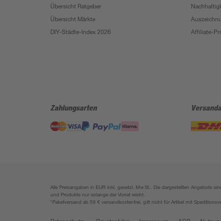
Übersicht Ratgeber
Nachhaltigk
Übersicht Märkte
Auszeichn
DIY-Städte-Index 2026
Affiliate-
Zahlungsarten
Versanda
Alle Preisangaben in EUR inkl. gesetzl. MwSt.. Die dargestellten Angebote 
und Produkte nur solange der Vorrat reicht.
*Paketversand ab 59 € versandkostenfrei, gilt nicht für Artikel mit Speditionsv