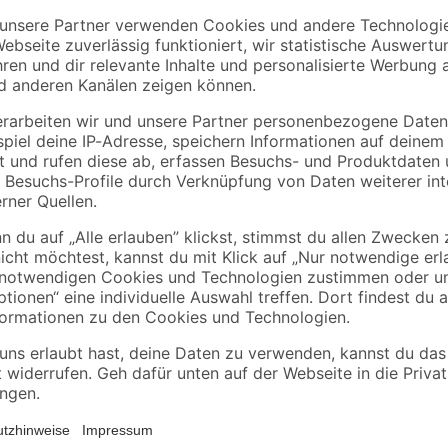
Greifen Sie für schnelle Reparatu
Reparaturset von Fischer. Die hand
unterwegs optimal geeignet. Das Se
ovalen Flicken - 1 Vulkanisierlösu
bar. Verursacht Hautreizungen. Kann Schläfrigkeit und Benommenheit 
. Kann bei Verschlucken und Eindringen in die Atemwege tödlich sein.
erpackung oder Kennzeichnungsetikett bereithalten. Darf nicht in die H
t belüfteten Räumen verwenden. Von Hitze, heißen Oberflächen, Funk
ermeiden. Schutzhandschuhe / Schutzkleidung / Augenschutz / Gesichtss
ter nur völlig restentleert der Wertstoffsammlung zuführen! Größere 