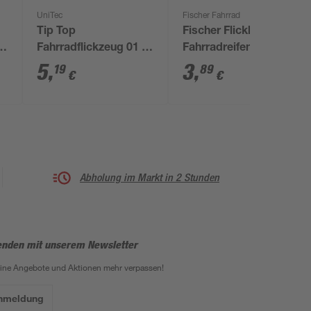
UniTec
Fischer Fahrrad
Tip Top
Fischer Flickbox für
/8
Fahrradflickzeug 01 7-
Fahrradreifen 5-tlg.
teilig
5
,
3
,
19
89
€
€
Abholung im Markt in 2 Stunden
enden mit unserem Newsletter
eine Angebote und Aktionen mehr verpassen!
Anmeldung