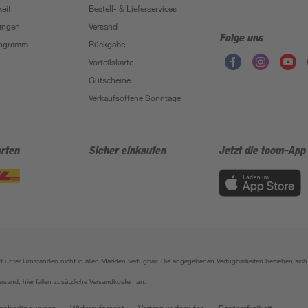
eit
Bestell- & Lieferservices
ungen
Versand
Folge uns
Programm
Rückgabe
Vorteilskarte
Gutscheine
Verkaufsoffene Sonntage
rten
Sicher einkaufen
Jetzt die toom-App
sind unter Umständen nicht in allen Märkten verfügbar. Die angegebenen Verfügbarkeiten beziehen s
ersand, hier fallen zusätzliche Versandkosten an.