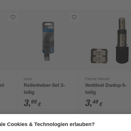
toom
Fischer Fahrrad
ml
Reifenheber-Set 3-
Ventilset Dunlop 6-
teilig
teilig
3
,
3
,
99
49
€
€