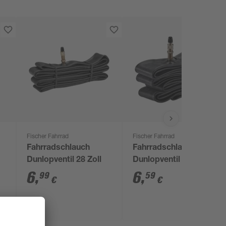
Fischer Fahrrad
Fischer Fahrrad
Fahrradschlauch
Fahrradschlauch mit
Dunlopventil 28 Zoll
Dunlopventil 26 Zoll
6
,
6
,
99
59
€
€