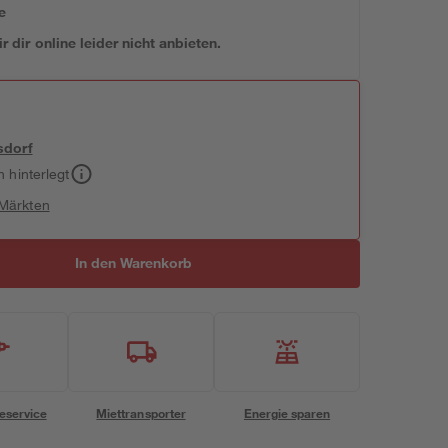
e
 dir online leider nicht anbieten.
sdorf
h hinterlegt
 Märkten
In den Warenkorb
eservice
Miettransporter
Energie sparen