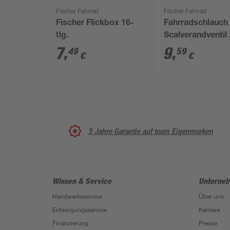
Fischer Fahrrad
Fischer Fahrrad
Fischer Flickbox 16-
Fahrradschlauch
tlg.
Scalverandventil
Zoll
7
,
9
,
49
59
€
€
5 Jahre Garantie auf toom Eigenmarken
Wissen & Service
Unterne
Handwerksservice
Über uns
Entsorgungsservice
Karriere
Finanzierung
Presse