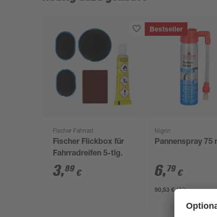
Bestseller
Fischer Fahrrad
Nigrin
Fischer Flickbox für
Pannenspray 75 
Fahrradreifen 5-tlg.
3
,
6
,
89
79
€
€
90,53 € / Liter