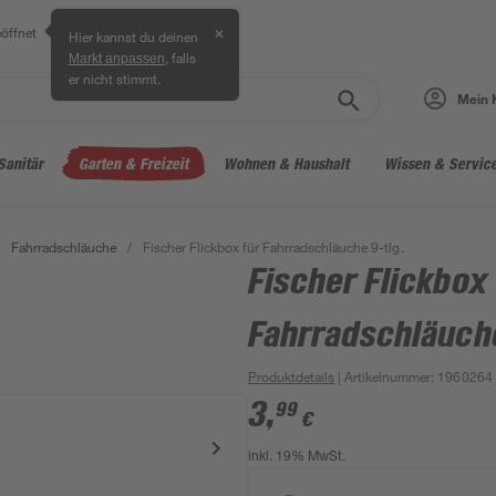
öffnet
✕
Hier kannst du deinen
, falls
Markt anpassen
er nicht stimmt.
Mein 
Sanitär
Garten & Freizeit
Wohnen & Haushalt
Wissen & Servic
Fahrradschläuche
/
Fischer Flickbox für Fahrradschläuche 9-tlg.
Fischer Flickbox
Fahrradschläuche
Produktdetails
| Artikelnummer
:
1960264
3
,
99
€
inkl. 19% MwSt.