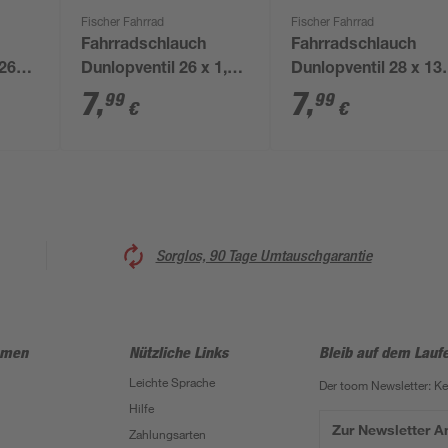
Fischer Fahrrad
Fischer Fahrrad
Fahrradschlauch
Fahrradschlauch
 26
Dunlopventil 26 x 1,50
Dunlopventil 28 x 13
- 2,125
- 1,75
7
,
7
,
99
99
€
€
Sorglos, 90 Tage Umtauschgarantie
hmen
Nützliche Links
Bleib auf dem Lauf
Leichte Sprache
Der toom Newsletter: K
Hilfe
Zur Newsletter 
Zahlungsarten