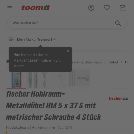
Mein Markt:
Troisdorf
✕
Hier kannst du deinen
, falls er nicht
Markt anpassen
/
Werkstatt & Maschinen
/
Eisenwaren & Beschläge
/
Dübel
/
Hohl
stimmt.
fischer Hohlraum-
Metalldübel HM 5 x 37 S mit
metrischer Schraube 4 Stück
Produktdetails
| Artikelnummer
:
1554245