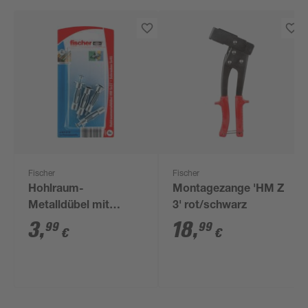
Fischer
Fischer
Hohlraum-
Montagezange 'HM Z
Metalldübel mit
3' rot/schwarz
Schrauben 'HM SK' Ø
3
,
18
,
99
99
€
€
5 x 37 mm, 8-teilig