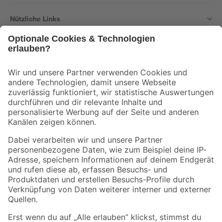
Nützliche Links
Bleib auf dem Laufenden mit unserem Newsletter
Der toom Newsletter: Keine Angebote und Aktionen mehr verpassen!
Zur Newsletter Anmeldung
Folge uns
Zahlungsarten
Versandarten
Sicher einkaufen