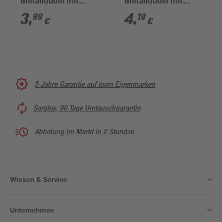
Metalldübel mit
Metalldübel mit
Schrauben 'HM SK' Ø
Schrauben 'HM SK' Ø
3
,
4
,
99
19
€
€
5 x 37 mm, 8-teilig
5 x 52 mm, 8-teilig
5 Jahre Garantie auf toom Eigenmarken
Sorglos, 90 Tage Umtauschgarantie
Abholung im Markt in 2 Stunden
Wissen & Service
Unternehmen