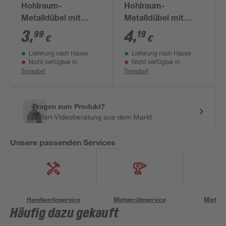
Hohlraum-
Hohlraum-
Metalldübel mit
Metalldübel mit
Schrauben 'HM SK'
Schrauben 'HM SK'
3
,
4
,
99
19
€
€
Ø 5 x 37 mm, 8-teilig
Ø 5 x 52 mm, 8-teilig
Lieferung nach Hause
Lieferung nach Hause
Nicht verfügbar in
Nicht verfügbar in
Troisdorf
Troisdorf
Fragen zum Produkt?
Sofort-Videoberatung aus dem Markt
Unsere passenden Services
Handwerksservice
Mietgeräteservice
Miettra
Häufig dazu gekauft