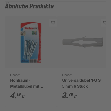
Ähnliche Produkte
Fischer
Fischer
Hohlraum-
Universaldübel 'FU S'
Metalldübel mit
5 mm 6 Stück
Schrauben 'HM SK' Ø
4
,
3
,
19
79
€
€
5 x 52 mm, 8-teilig