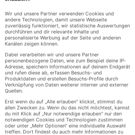
Bleib auf dem Laufenden mit unserem Newsletter
Der toom Newsletter: Keine Angebote und Aktionen mehr verpassen!
Zur Newsletter Anmeldung
Folge uns
Zahlungsarten
Versandarten
Sicher einkaufen
Jetzt die toom-App herunterladen