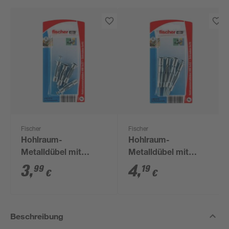
Fischer
Fischer
Hohlraum-
Hohlraum-
Metalldübel mit
Metalldübel mit
Schrauben 'HM SK' Ø
Schrauben 'HM SK' Ø
3
,
4
,
99
19
€
€
5 x 37 mm, 8-teilig
5 x 52 mm, 8-teilig
Beschreibung