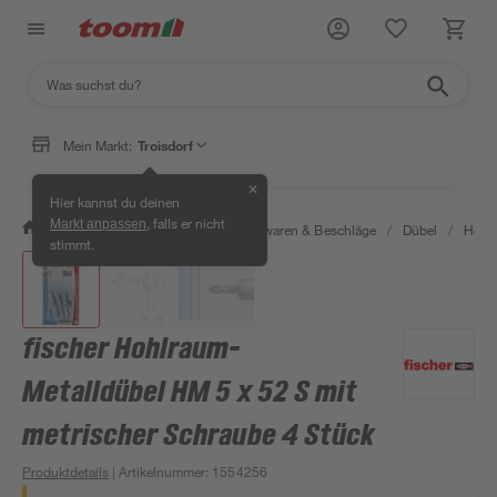
Mein Markt:
Troisdorf
✕
Hier kannst du deinen
, falls er nicht
Markt anpassen
/
Werkstatt & Maschinen
/
Eisenwaren & Beschläge
/
Dübel
/
Hohl
stimmt.
fischer Hohlraum-
Metalldübel HM 5 x 52 S mit
metrischer Schraube 4 Stück
Produktdetails
| Artikelnummer
:
1554256