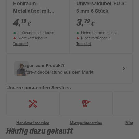
Hohlraum-
Universaldübel 'FU S'
Metalldübel mit
5 mm 6 Stück
Schrauben 'HM SK'
4
,
3
,
19
79
€
€
Ø 5 x 52 mm, 8-teilig
Lieferung nach Hause
Lieferung nach Hause
Nicht verfügbar in
Nicht verfügbar in
Troisdorf
Troisdorf
Fragen zum Produkt?
Sofort-Videoberatung aus dem Markt
Unsere passenden Services
Handwerksservice
Mietgeräteservice
Miettra
Häufig dazu gekauft