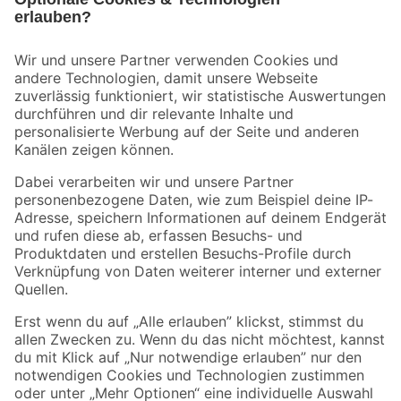
Bleib auf dem Laufenden mit unserem Newsletter
Der toom Newsletter: Keine Angebote und Aktionen mehr verpassen!
Zur Newsletter Anmeldung
Folge uns
Zahlungsarten
Versandarten
Sicher einkaufen
Jetzt die toom-App herunterladen