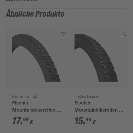
Ähnliche Produkte
Fischer Fahrrad
Fischer Fahrrad
Fischer
Fischer
Mountainbikereifen 26
Mountainbikereifen 26
Zoll
Zoll
17
,
15
,
99
99
€
€