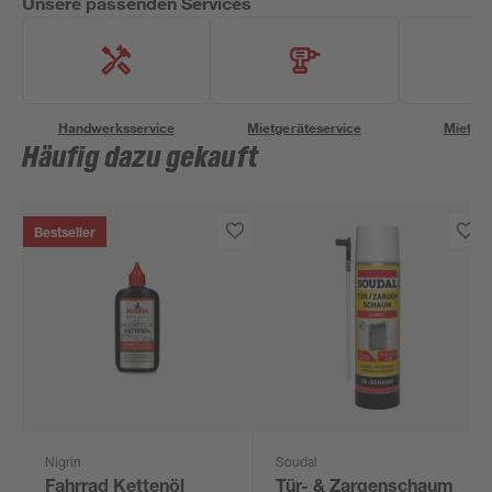
Unsere passenden Services
Handwerksservice
Mietgeräteservice
Miettra
Häufig dazu gekauft
Bestseller
Nigrin
Soudal
Fahrrad Kettenöl
Tür- & Zargenschaum