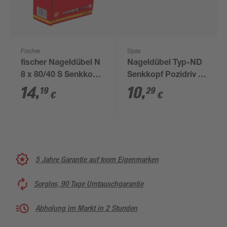
Fischer
Spax
fischer Nageldübel N
Nageldübel Typ-ND
8 x 80/40 S Senkkopf
Senkkopf Pozidriv Ø 6
50 Stück
x 60 mm 50 Stück
14
,
10
,
19
29
€
€
5 Jahre Garantie auf toom Eigenmarken
Sorglos, 90 Tage Umtauschgarantie
Abholung im Markt in 2 Stunden