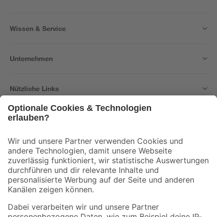
Wissen & Service
Unternehmen
Nützliche Links
Bleib auf dem Laufenden mit unserem Newsletter
Der toom Newsletter: Keine Angebote und Aktionen mehr verpassen!
Zur Newsletter Anmeldung
Folge uns