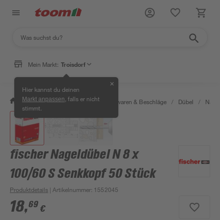
Mein Markt:
Troisdorf
✕
Hier kannst du deinen
, falls er nicht
Markt anpassen
/
Werkstatt & Maschinen
/
Eisenwaren & Beschläge
/
Dübel
/
Nage
stimmt.
fischer Nageldübel N 8 x
100/60 S Senkkopf 50 Stück
Produktdetails
| Artikelnummer
:
1552045
18
,
69
€