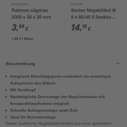
binderholz
Fischer
Rahmen sägerau
fischer Nageldübel N
2000 x 58 x 38 mm
8 x 80/40 S Senkkopf
50 Stück
3
,
14
,
98
19
€
€
1,99 € / Meter
Beschreibung
Integrierte Einschlagsperre verhindert ein vorzeitiges
Aufspreisen des Dübels
Mit Senkkopf
Nachträgliche Demontage der Nagelschraube mit
Kreuzschlitzaufnahme möglich
Schnelle Schlagmontage spart Zeit
Ideal für Serienmontage
Dieser praktische Nageldübel besteht aus einer galvanisch