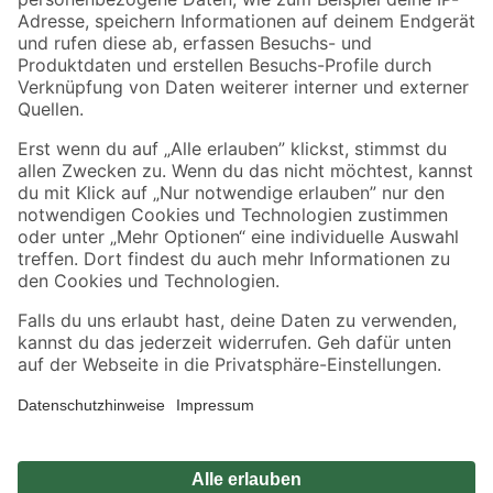
Zahlungsarten
Versandarten
Sicher einkaufen
Jetzt die toom-App herunterladen
Alle Preisangaben in EUR inkl. gesetzl. MwSt.. Die dargestellten Angebote sind unter
Umständen nicht in allen Märkten verfügbar. Die angegebenen Verfügbarkeiten beziehen
sich auf den unter "Mein Markt" ausgewählten toom Baumarkt. Alle Angebote und
Produkte nur solange der Vorrat reicht.
*Paketversand ab 59 € versandkostenfrei, gilt nicht für Artikel mit Speditionsversand, hier
fallen zusätzliche Versandkosten an.
Datenschutz
Privatsphäre
Impressum
AGB