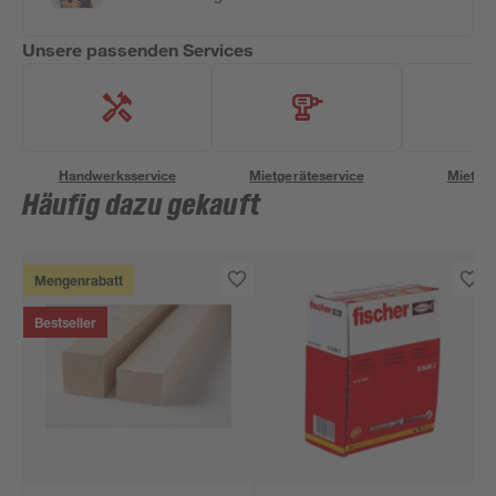
Unsere passenden Services
Handwerksservice
Mietgeräteservice
Miettra
Häufig dazu gekauft
Mengenrabatt
Bestseller