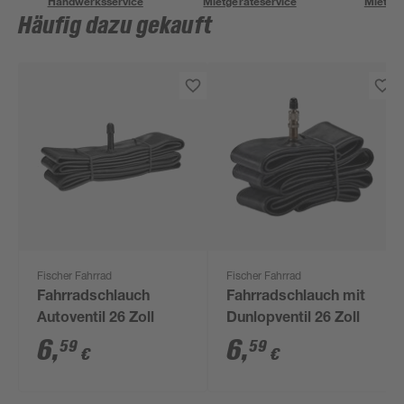
Handwerksservice
Mietgeräteservice
Miettra
Häufig dazu gekauft
Fischer Fahrrad
Fischer Fahrrad
Fahrradschlauch
Fahrradschlauch mit
Autoventil 26 Zoll
Dunlopventil 26 Zoll
6
,
6
,
59
59
€
€