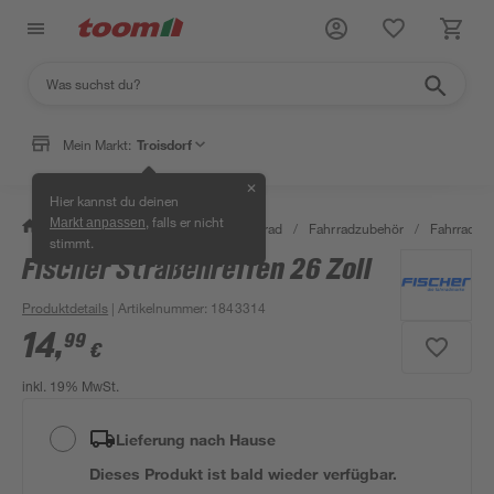
Mein Markt:
Troisdorf
✕
Hier kannst du deinen
, falls er nicht
Markt anpassen
/
Garten & Freizeit
/
Auto & Fahrrad
/
Fahrradzubehör
/
Fahrradrei
stimmt.
Fischer Straßenreifen 26 Zoll
Produktdetails
| Artikelnummer
:
1843314
14
,
99
€
inkl. 19% MwSt.
Lieferung nach Hause
Dieses Produkt ist bald wieder verfügbar.