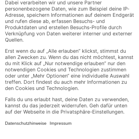
Zahlungsarten
Versandarten
Sicher einkaufen
Jetzt die toom-App herunterladen
Alle Preisangaben in EUR inkl. gesetzl. MwSt.. Die dargestellten Angebote sind unter
Umständen nicht in allen Märkten verfügbar. Die angegebenen Verfügbarkeiten beziehen
sich auf den unter "Mein Markt" ausgewählten toom Baumarkt. Alle Angebote und
Produkte nur solange der Vorrat reicht.
*Paketversand ab 59 € versandkostenfrei, gilt nicht für Artikel mit Speditionsversand, hier
fallen zusätzliche Versandkosten an.