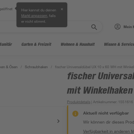
geöffnet
✕
Hier kannst du deinen
, falls
Markt anpassen
er nicht stimmt.
Mein 
Sanitär
Garten & Freizeit
Wohnen & Haushalt
Wissen & Servic
ken & Ösen
/
Schraubhaken
/
fischer Universaldübel UX 10 x 60 WH mit Winke
fischer Universa
mit Winkelhaken
Produktdetails
| Artikelnummer
:
1551616
Aktuell nicht verfügbar
Wir können dir dieses Produ
Verfügbarkeit in anderen 