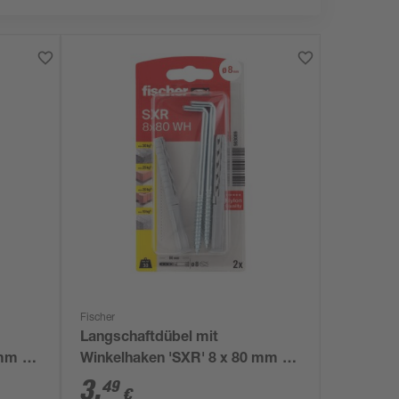
Fischer
Langschaftdübel mit
 mm 4-
Winkelhaken 'SXR' 8 x 80 mm 4-
teilig
3
,
49
€