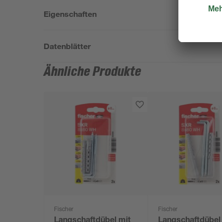
Eigenschaften
Datenblätter
Ähnliche Produkte
Fischer
Fischer
Langschaftdübel mit
Langschaftdübel