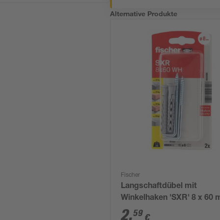
Alternative Produkte
Fischer
Langschaftdübel mit
Winkelhaken 'SXR' 8 x 60
teilig
2
,
59
€