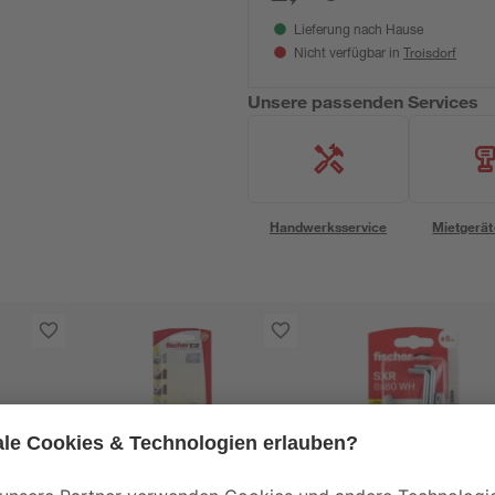
Lieferung nach Hause
Troisdorf
Nicht verfügbar in
Unsere passenden Services
Handwerksservice
Mietgerät