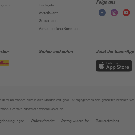
Folge uns
Programm
Rückgabe
Vorteilskarte
Gutscheine
Verkaufsoffene Sonntage
rten
Sicher einkaufen
Jetzt die toom-App
sind unter Umständen nicht in allen Märkten verfügbar. Die angegebenen Verfügbarkeiten beziehen s
ersand, hier fallen zusätzliche Versandkosten an.
gsbedingungen
Widerrufsrecht
Vertrag widerrufen
Barrierefreiheit