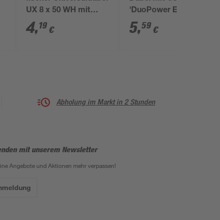
UX 8 x 50 WH mit
'DuoPower EasyHook
Winkelhaken 4 Stück
Loop' Ø 6 x 30 mm, 6
4
,
5
,
19
59
€
€
x
Stück
Abholung im Markt in 2 Stunden
enden mit unserem Newsletter
eine Angebote und Aktionen mehr verpassen!
Anmeldung