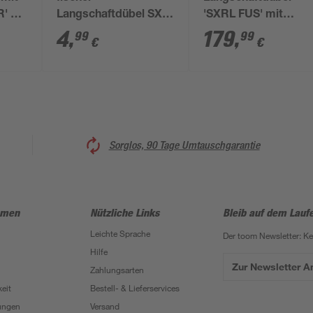
' 8 x
Langschaftdübel SXR
'SXRL FUS' mit
10x100 WH mit
Sechskantschraube
4
,
179
,
99
99
€
€
Winkelhaken 2 Stück
rostfreier Stahl Ø 10 
80 mm 50 Stück
Sorglos, 90 Tage Umtauschgarantie
hmen
Nützliche Links
Bleib auf dem Lauf
Leichte Sprache
Der toom Newsletter: K
Hilfe
Zur Newsletter 
Zahlungsarten
eit
Bestell- & Lieferservices
ungen
Versand