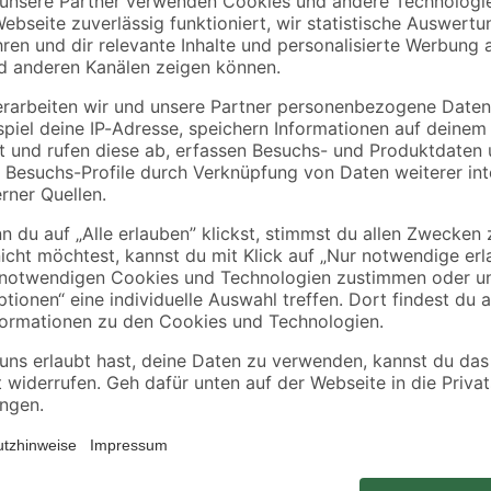
Fischer
Fischer
ldübel
fischer
Langschaftdübel mit
t
Langschaftdübel SXR
Winkelhaken 'SXR' 8
tück
10x100 WH mit
80 mm 4-teilig
4
,
3
,
99
49
€
€
Winkelhaken 2 Stück
Die Universaldübel von Fischer we
Halt
geliefert. Die Dübel sind aus hoch
daher besonders stabil. Befestig
Wandregale, schwere Spiegel ode