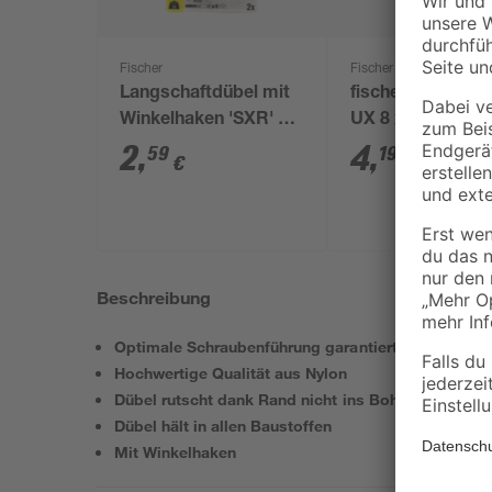
Fischer
Fischer
Langschaftdübel mit
fischer Universa
Winkelhaken 'SXR' 8 x
UX 8 x 50 WH mi
60 mm 4-teilig
Winkelhaken 4 S
2
,
4
,
59
19
€
€
Beschreibung
Optimale Schraubenführung garantiert maximalen 
Hochwertige Qualität aus Nylon
Dübel rutscht dank Rand nicht ins Bohrloch
Dübel hält in allen Baustoffen
Mit Winkelhaken