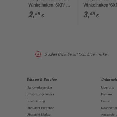
Winkelhaken 'SXR' 8 x
Winkelhaken 'SXR
60 mm 4-teilig
80 mm 4-teilig
2
,
3
,
59
49
€
€
5 Jahre Garantie auf toom Eigenmarken
Wissen & Service
Unterne
Handwerksservice
Über uns
Entsorgungsservice
Karriere
Finanzierung
Presse
Übersicht Ratgeber
Nachhaltigk
Übersicht Märkte
Auszeichn