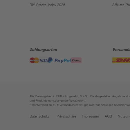
DIY-Städte-Index 2026
Affiliate-
Zahlungsarten
Versanda
Alle Preisangaben in EUR inkl. gesetzl. MwSt.. Die dargestellten Angebote 
und Produkte nur solange der Vorrat reicht.
*Paketversand ab 59 € versandkostenfrei, gilt nicht für Artikel mit Speditionsv
Datenschutz
Privatsphäre
Impressum
AGB
Nutzun