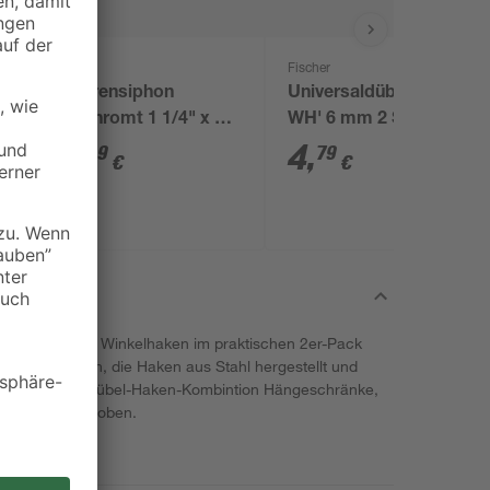
Fischer
Röhrensiphon
Universaldübel 'UX
 x
verchromt 1 1/4" x 32
WH' 6 mm 2 Stück
mm
8
,
4
,
99
79
€
€
rden inklusive Winkelhaken im praktischen 2er-Pack
wertigem Nylon, die Haken aus Stahl hergestellt und
en Sie mit der Dübel-Haken-Kombintion Hängeschränke,
r auch Garderoben.