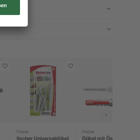
Fischer
Fischer
fischer Universaldübel
Dübel mit Ösenhaken