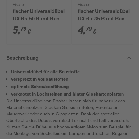
Fischer
Fischer
fischer Universaldübel
fischer Universaldübel
UX 6 x 50 R mit Rand
UX 6 x 35 R mit Rand
50 Stück
50 Stück
5
,
4
,
79
79
€
€
Beschreibung
Universaldübel für alle Baustoffe
verspreizt in Vollbaustoffen
optimale Schraubenführung
verknotet in Lochsteinen und hinter Gipskartonplatten
Die Universaldübel von Fischer lassen sich für nahezu jedes
Material einsetzen. Stecken Sie sie in Beton, Porenbeton,
Mauerwerk oder auch in Gipsplatten. Dank der speziellen
Oberfläche des Dübels verrutscht er nicht und hält verlässlich.
Nutzen Sie die Dübel aus hochwertigem Nylon zum Beispiel für
die Montage von Sockelleisten, Lampen und leichten Regalen.