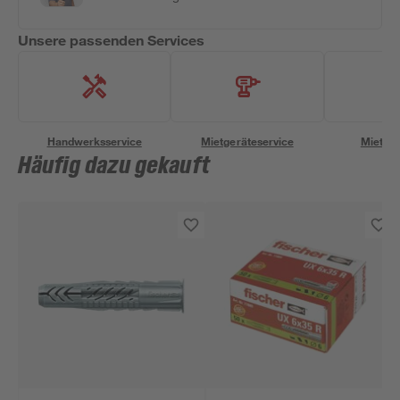
Unsere passenden Services
Handwerksservice
Mietgeräteservice
Miettra
Häufig dazu gekauft