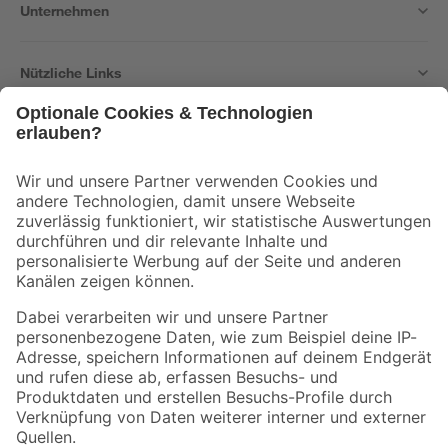
Unternehmen
Nützliche Links
Bleib auf dem Laufenden mit unserem Newsletter
Der toom Newsletter: Keine Angebote und Aktionen mehr verpassen!
Zur Newsletter Anmeldung
Folge uns
Zahlungsarten
Versandarten