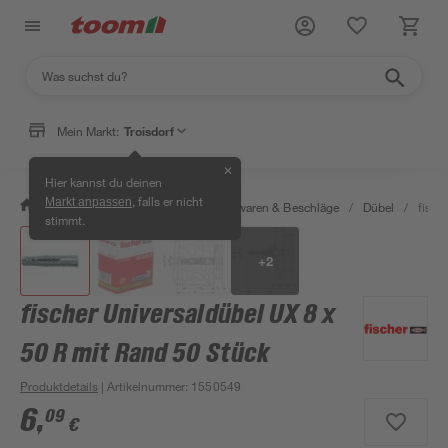
Mein Markt:
Troisdorf
✕
Hier kannst du deinen
, falls er nicht
Markt anpassen
/
Werkstatt & Maschinen
/
Eisenwaren & Beschläge
/
Dübel
/
fisch
stimmt.
+
2
fischer Universaldübel UX 8 x
50 R mit Rand 50 Stück
Produktdetails
| Artikelnummer
:
1550549
6
,
09
€