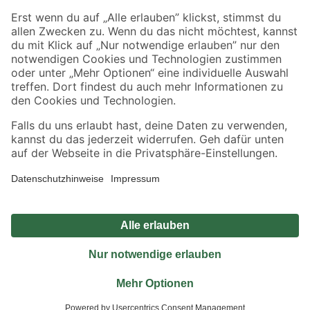
Sicher einkaufen
Jetzt die toom-App herunterladen
Alle Preisangaben in EUR inkl. gesetzl. MwSt.. Die dargestellten Angebote sind unter
Umständen nicht in allen Märkten verfügbar. Die angegebenen Verfügbarkeiten beziehen
sich auf den unter "Mein Markt" ausgewählten toom Baumarkt. Alle Angebote und
Produkte nur solange der Vorrat reicht.
*Paketversand ab 59 € versandkostenfrei, gilt nicht für Artikel mit Speditionsversand, hier
fallen zusätzliche Versandkosten an.
Datenschutz
Privatsphäre
Impressum
AGB
Nutzungsbedingungen
Widerrufsrecht
Vertrag widerrufen
Barrierefreiheit
© 2026 toom Baumarkt GmbH