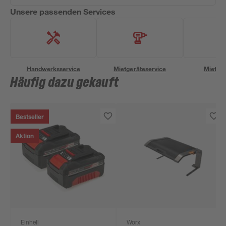
Unsere passenden Services
Handwerksservice
Mietgeräteservice
Miettra
Häufig dazu gekauft
Bestseller
Aktion
Einhell
Worx