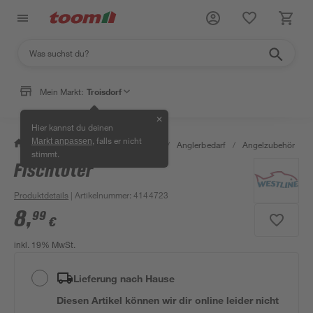
Mein Markt:
Troisdorf
✕
Hier kannst du deinen
, falls er nicht
Markt anpassen
/
Garten & Freizeit
/
Tierbedarf
/
Anglerbedarf
/
Angelzubehör
/
stimmt.
Fischtöter
Produktdetails
| Artikelnummer
:
4144723
8
,
99
€
inkl. 19% MwSt.
Lieferung nach Hause
Diesen Artikel können wir dir online leider nicht