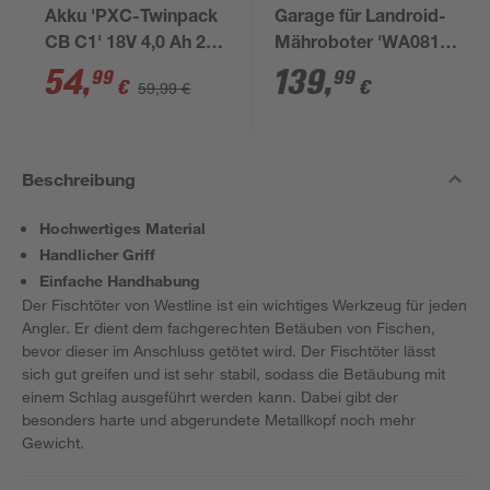
Akku 'PXC-Twinpack
Garage für Landroid-
CB C1' 18V 4,0 Ah 2
Mähroboter 'WA0810'
Stück
schwarz
54
,
139
,
99
99
€
€
59,99 €
Beschreibung
Hochwertiges Material
Handlicher Griff
Einfache Handhabung
Der Fischtöter von Westline ist ein wichtiges Werkzeug für jeden
Angler. Er dient dem fachgerechten Betäuben von Fischen,
bevor dieser im Anschluss getötet wird. Der Fischtöter lässt
sich gut greifen und ist sehr stabil, sodass die Betäubung mit
einem Schlag ausgeführt werden kann. Dabei gibt der
besonders harte und abgerundete Metallkopf noch mehr
Gewicht.