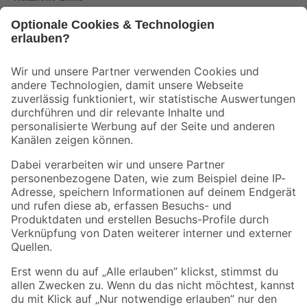
Bleib auf dem Laufenden mit unserem Newsletter
Der toom Newsletter: Keine Angebote und Aktionen mehr verpassen!
Zur Newsletter Anmeldung
Folge uns
Zahlungsarten
Versandarten
Sicher einkaufen
Jetzt die toom-App herunterladen