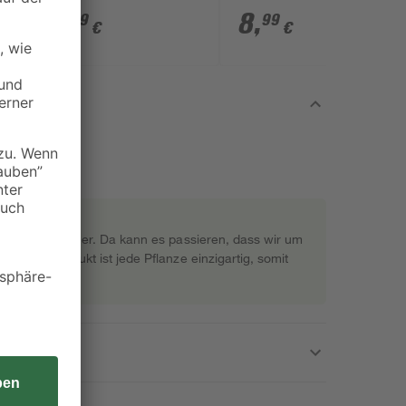
9
,
8
,
99
99
€
€
rekt beim Gärtner. Da kann es passieren, dass wir um
s Naturprodukt ist jede Pflanze einzigartig, somit