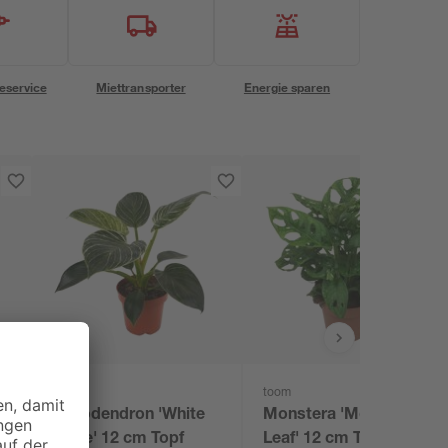
eservice
Miettransporter
Energie sparen
toom
toom
f
Philodendron 'White
Monstera 'Monkey
Wave' 12 cm Topf
Leaf' 12 cm Topf