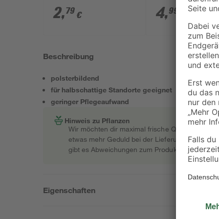
2
,
4
,
79
99
€
€
Beschreibung
polsterbildend
für halbschattige Standorte geeignet
geringer Pflegeaufwand
Hinweis zu Pflanzen
Wir möchten dir maximal frische Qualität garant
etwas mehr Geduld bei der Lieferung bitten müss
gibt es Abweichungen zum Produktfoto.
Eigenschaften