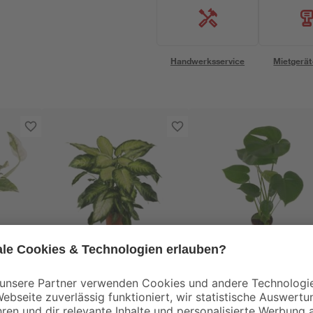
Handwerksservice
Mietgerät
toom
toom
11 cm
Dieffenbachie 12 cm
Monstera 12 cm Top
Topf