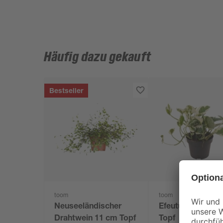
Häufig dazu gekauft
Bestseller
toom
toom
Neuseeländischer
Efeutute 'N'joy' 
Drahtwein 11 cm Topf
Topf