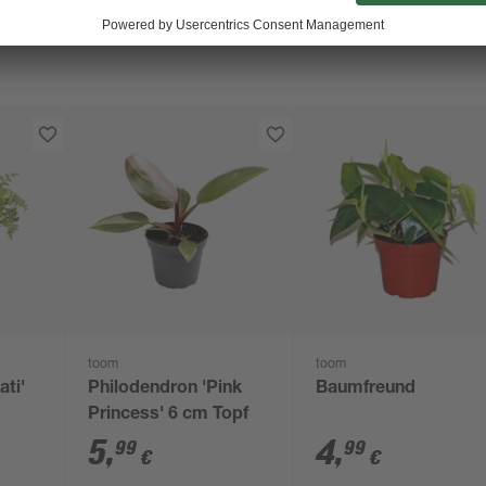
toom
toom
ati'
Philodendron 'Pink
Baumfreund
Princess' 6 cm Topf
5
,
4
,
99
99
€
€