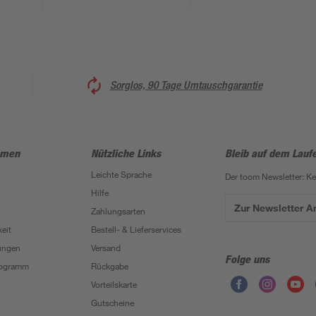
Sorglos, 90 Tage Umtauschgarantie
hmen
Nützliche Links
Bleib auf dem Lauf
Leichte Sprache
Der toom Newsletter: K
Hilfe
Zur Newsletter 
Zahlungsarten
eit
Bestell- & Lieferservices
ungen
Versand
Folge uns
Programm
Rückgabe
Vorteilskarte
Gutscheine