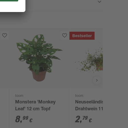
Bestseller
toom
toom
Monstera 'Monkey
Neuseeländischer
Leaf' 12 cm Topf
Drahtwein 11 cm Topf
8
,
2
,
99
79
€
€