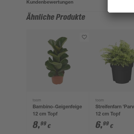
Kundenbewertungen
Ähnliche Produkte
toom
toom
Bambino-Geigenfeige
Streifenfarn 'Parv
12 cm Topf
12 cm Topf
8
,
6
,
99
99
€
€