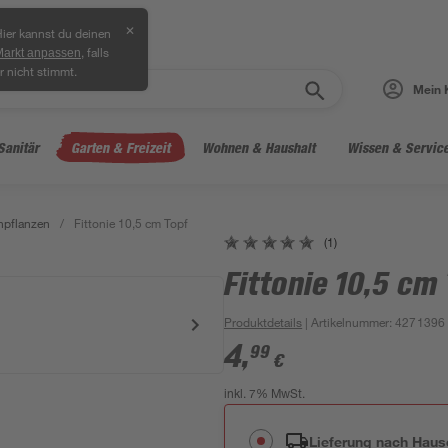
✕
ier kannst du deinen
, falls
Markt anpassen
r nicht stimmt.
Mein 
Sanitär
Garten & Freizeit
Wohnen & Haushalt
Wissen & Servic
npflanzen
/
Fittonie 10,5 cm Topf
(1)
Fittonie 10,5 cm
Produktdetails
| Artikelnummer
:
4271396
4
,
99
€
inkl. 7% MwSt.
Lieferung nach Haus