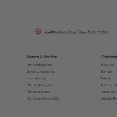
5 Jahre Garantie auf toom Eigenmarken
Wissen & Service
Unterne
Handwerksservice
Über uns
Entsorgungsservice
Karriere
Finanzierung
Presse
Übersicht Ratgeber
Nachhaltigk
Übersicht Märkte
Auszeichn
DIY-Städte-Index 2026
Affiliate-