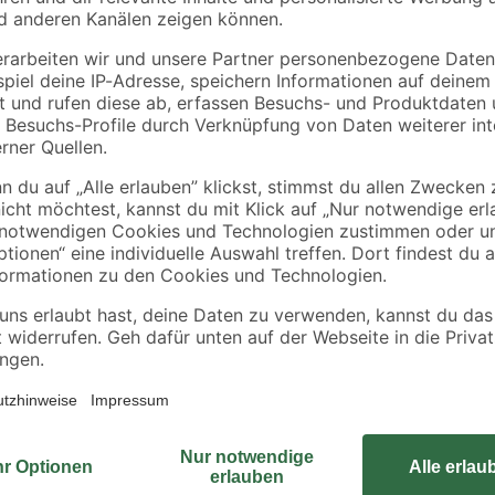
4
,
6
,
99
99
€
€
ieren. Deswegen ordern wir deine Pflanze erst nach der Bestellung di
en. So kannst du dich über eine frische und gesunde Pflanze freuen! Al