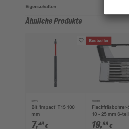
Eigenschaften
Ähnliche Produkte
Bestseller
kwb
toom
Bit 'Impact' T15 100
Flachfräsbohrer-
mm
10 - 25 mm 6-teil
7
,
19
,
49
99
€
€