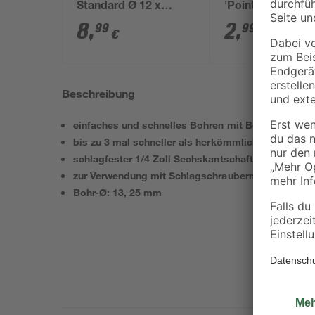
Standard Ø 12 x
'PointTeQ' 1,5 m
96/151 mm
Stück
8
,
2
,
99
99
€
€
Beschreibung
einfaches und schnelles Bohren mit Bosch 'Tip Te
bis zu 3 mal schneller als herkömmliche Flachfräs
schlagfester 1/4 Zoll Sechskantschaft
zur Verwendung mit Schlagschraubern und Bohrsc
Bohr-Ø: 13, 25 mm