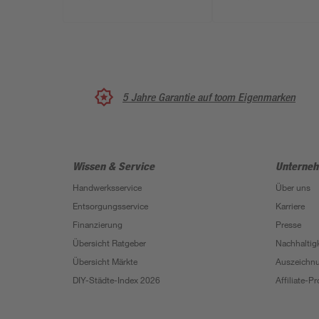
5 Jahre Garantie auf toom Eigenmarken
Wissen & Service
Unterne
Handwerksservice
Über uns
Entsorgungsservice
Karriere
Finanzierung
Presse
Übersicht Ratgeber
Nachhaltigk
Übersicht Märkte
Auszeichn
DIY-Städte-Index 2026
Affiliate-