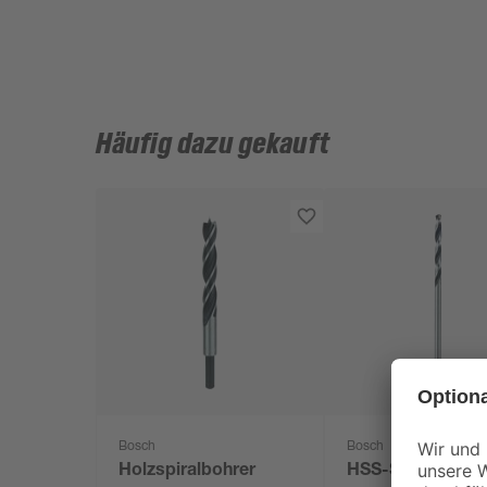
Häufig dazu gekauft
Bosch
Bosch
Holzspiralbohrer
HSS-Spiralbohre