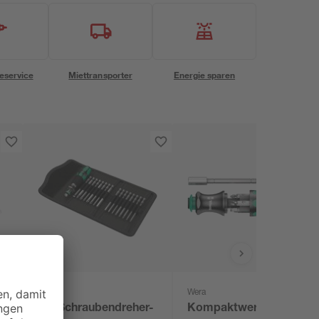
eservice
Miettransporter
Energie sparen
Wera
Wera
Bit-Schraubendreher-
Kompaktwerkzeug