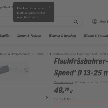
geöffnet
✕
Hier kannst du deinen
, falls
Markt anpassen
er nicht stimmt.
Mein 
Sanitär
Garten & Freizeit
Wohnen & Haushalt
Wissen & Servic
hinen & Bohrschrauber
/
Bohrer
/
Flachfräsbohrer-Set 'Expert Self Cut Speed'
Flachfräsbohrer-
Speed' Ø 13-25 m
Produktdetails
| Artikelnummer
:
1752769
49
,
99
€
inkl. 19% MwSt.