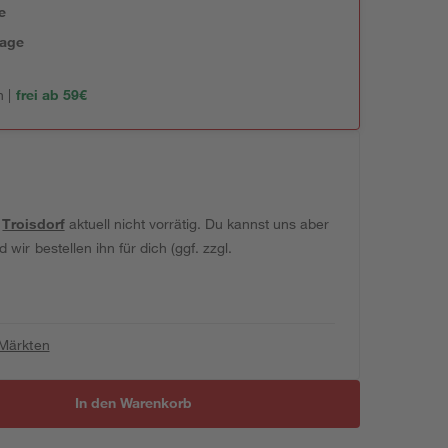
e
tage
 |
frei ab 59€
t
Troisdorf
aktuell nicht vorrätig. Du kannst uns aber
wir bestellen ihn für dich (ggf. zzgl.
 Märkten
In den Warenkorb