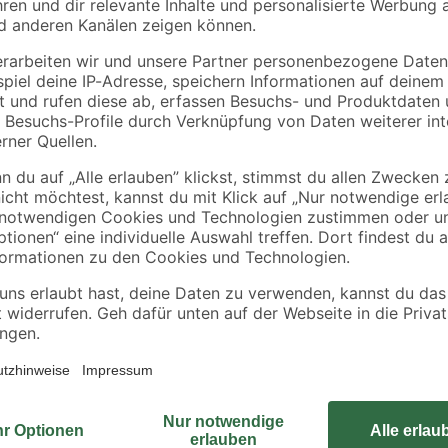
m 2
Ø 6,35 mm
Sortimentskasten
'Basic 29/3-12'
7
,
5
,
49
99
€
€
transparent 3-15
Fächer 29 x 18,5 x 4,
cm
Flachfräsbohrer sind ein großartig
chnology'
Bauarbeiter. Was wäre, wenn du no
bohrer
Bosch 'Tip Technology' ist dies mög
fortschrittlichsten Designs für Fla
hraubern
professionelle Benutzer äußerst p
bereits mit dem geringsten Druck 
hilfreich, wenn du über Kopf oder 
Paddeldesign sorgt für zusätzlich
Flachfräsbohrer eignet sich für al
für Experten, die Löcher für Kabe
Schlagfester 1/4‑Zoll-Sechskants
Bohrschraubern. Nicht geeignet f