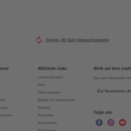
Sorglos, 90 Tage Umtauschgarantie
hmen
Nützliche Links
Bleib auf dem Lauf
Leichte Sprache
Der toom Newsletter: K
Hilfe
Zur Newsletter 
Zahlungsarten
eit
Bestell- & Lieferservices
ungen
Versand
Folge uns
Programm
Rückgabe
Vorteilskarte
Gutscheine