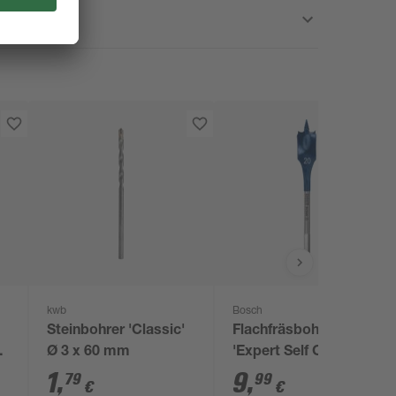
kwb
Bosch
Steinbohrer 'Classic'
Flachfräsbohrer
Ø 3 x 60 mm
'Expert Self Cut
Speed' 20 x 152 mm
1
,
9
,
79
99
€
€