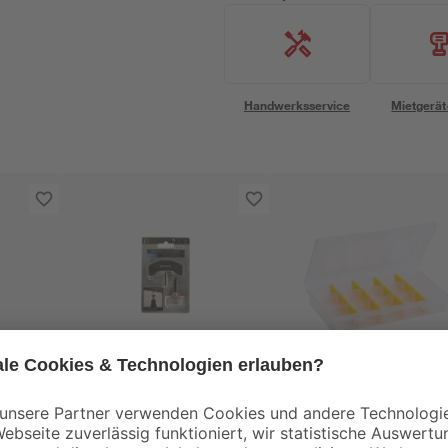
Handwerksservice
Mietgerät
toom
Allit
r
Hakenschraubendreher
EuroPlus