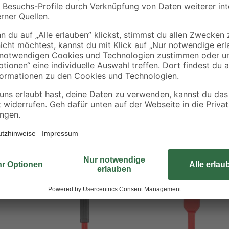
Setzen Sie beim Aufbrechen des 
Er ist aus Chrom-Vanadium-Stahl g
widerstandsfähig und bruchsicher
Entfernen von Mörtel- oder Betonr
unterschiedlichen Größen.