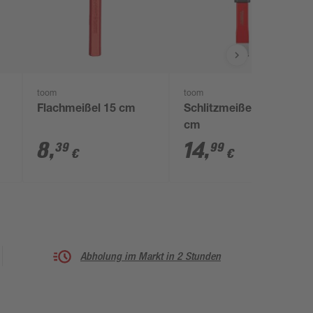
toom
toom
Flachmeißel 15 cm
Schlitzmeißel 24 x 2,6
cm
8
,
14
,
39
99
€
€
Abholung im Markt in 2 Stunden