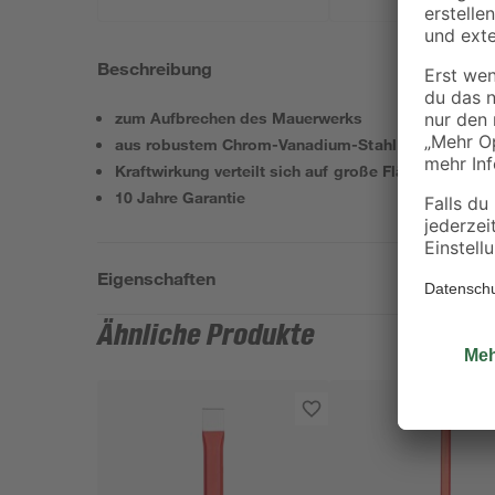
Beschreibung
zum Aufbrechen des Mauerwerks
aus robustem Chrom-Vanadium-Stahl
Kraftwirkung verteilt sich auf große Fläche
10 Jahre Garantie
Eigenschaften
Ähnliche Produkte