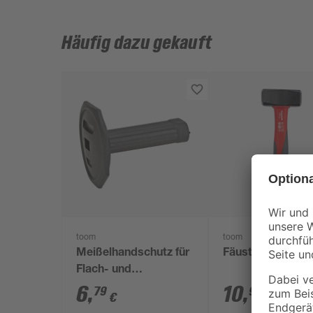
Häufig dazu gekauft
toom
toom
Meißelhandschutz für
Fäustel 800 g
Flach- und
Spitzmeißel schwarz
6
,
10
,
79
99
€
€