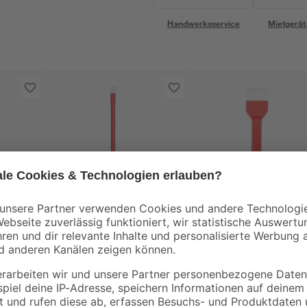
Handwerksservice
Mietgerät
toom
toom
Elektrikermeißel 25 x
Fugenmeißel 25 x 5
1,2 x 1 cm
cm
7
,
13
,
29
99
€
€