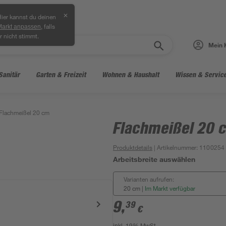
✕
ier kannst du deinen
, falls
Markt anpassen
r nicht stimmt.
Mein 
Sanitär
Garten & Freizeit
Wohnen & Haushalt
Wissen & Servic
Flachmeißel 20 cm
Flachmeißel 20 
Produktdetails
| Artikelnummer
:
1100254
Arbeitsbreite auswählen
Varianten aufrufen:
20 cm
|
Im Markt verfügbar
9
,
39
€