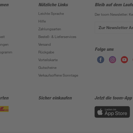
hmen
Nützliche Links
Bleib auf dem Lauf
Leichte Sprache
Der toom Newsletter: K
Hilfe
Zur Newsletter 
Zahlungsarten
eit
Bestell- & Lieferservices
ungen
Versand
Folge uns
Programm
Rückgabe
Vorteilskarte
Gutscheine
Verkaufsoffene Sonntage
rten
Sicher einkaufen
Jetzt die toom-App