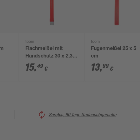
toom
toom
cm
Flachmeißel mit
Fugenmeißel 25 x 5
Handschutz 30 x 2,3 x
cm
1,3 cm
15
,
13
,
49
99
€
€
Sorglos, 90 Tage Umtauschgarantie