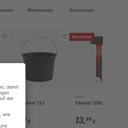
eservice
Miettransporter
Energie sparen
Bestseller
toom
Baueimer 12 l
Fäustel 1250 g
1
,
13
,
69
99
€
€