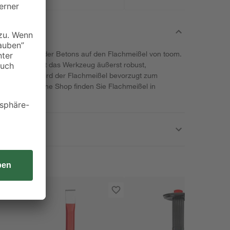
Mauerwerks oder Betons auf den Flachmeißel von toom.
efertigt. So ist das Werkzeug äußerst robust,
. Verwendet wird der Flachmeißel bevorzugt zum
esten. Im Online Shop finden Sie Flachmeißel in