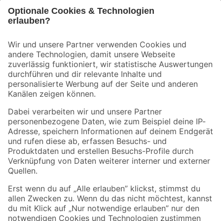
Bleib auf dem Laufenden mit unserem Newsletter
Der toom Newsletter: Keine Angebote und Aktionen mehr verpassen!
Zur Newsletter Anmeldung
Folge uns
Zahlungsarten
Versandarten
Sicher einkaufen
Jetzt die toom-App herunterladen