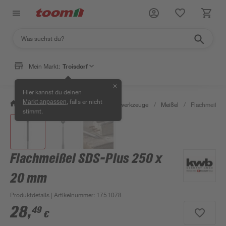
Mein Markt:
Troisdorf
✕
Hier kannst du deinen
, falls er nicht
Markt anpassen
/
Werkstatt & Maschinen
/
Handwerkzeuge
/
Meißel
/
Flachmeißel
stimmt.
Flachmeißel SDS-Plus 250 x
20 mm
Produktdetails
| Artikelnummer
:
1751078
28
,
49
€