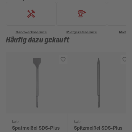
Handwerksservice
Mietgeräteservice
Miettra
Häufig dazu gekauft
kwb
kwb
Spatmeißel SDS-Plus
Spitzmeißel SDS-Plus