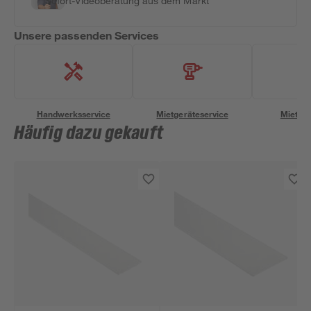
Sofort-Videoberatung aus dem Markt
Unsere passenden Services
Handwerksservice
Mietgeräteservice
Miettra
Häufig dazu gekauft