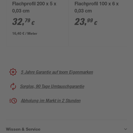
Flachprofil 200 x 5 x
Flachprofil 100 x 6 x
0,03 cm
0,03 cm
32
,
23
,
79
99
€
€
16,40 € / Meter
5 Jahre Garantie auf toom Eigenmarken
Sorglos, 90 Tage Umtauschgarantie
Abholung im Markt in 2 Stunden
Wissen & Service