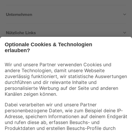
Unternehmen
Nützliche Links
Bleib auf dem Laufenden mit unserem Newsletter
Der toom Newsletter: Keine Angebote und Aktionen mehr verpassen!
Zur Newsletter Anmeldung
Folge uns
Zahlungsarten
Versandarten