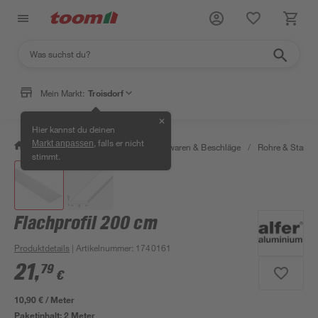
Mein Markt:
Troisdorf
✕
Hier kannst du deinen
, falls er nicht
Markt anpassen
/
Werkstatt & Maschinen
/
Eisenwaren & Beschläge
/
Rohre & Stange
stimmt.
Flachprofil 200 cm
Produktdetails
| Artikelnummer
:
1740161
21
,
79
€
10,90 € / Meter
Paketinhalt:
2 Meter