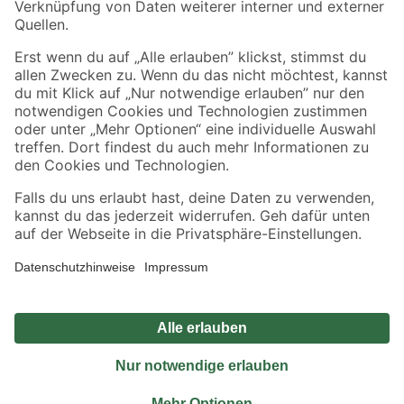
Sicher einkaufen
Jetzt die toom-App herunterladen
Alle Preisangaben in EUR inkl. gesetzl. MwSt.. Die dargestellten Angebote sind unter
Umständen nicht in allen Märkten verfügbar. Die angegebenen Verfügbarkeiten beziehen
sich auf den unter "Mein Markt" ausgewählten toom Baumarkt. Alle Angebote und
Produkte nur solange der Vorrat reicht.
*Paketversand ab 59 € versandkostenfrei, gilt nicht für Artikel mit Speditionsversand, hier
fallen zusätzliche Versandkosten an.
Datenschutz
Privatsphäre
Impressum
AGB
Nutzungsbedingungen
Widerrufsrecht
Vertrag widerrufen
Barrierefreiheit