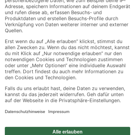
Zahlungsarten
Versandarten
Sicher einkaufen
Jetzt die toom-App herunterladen
Alle Preisangaben in EUR inkl. gesetzl. MwSt.. Die dargestellten Angebote sind unter
Umständen nicht in allen Märkten verfügbar. Die angegebenen Verfügbarkeiten beziehen
sich auf den unter "Mein Markt" ausgewählten toom Baumarkt. Alle Angebote und
Produkte nur solange der Vorrat reicht.
*Paketversand ab 59 € versandkostenfrei, gilt nicht für Artikel mit Speditionsversand, hier
fallen zusätzliche Versandkosten an.
Datenschutz
Privatsphäre
Impressum
AGB