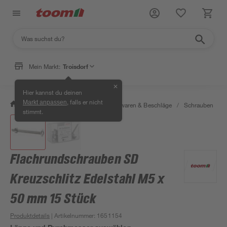
Mein Markt:
Troisdorf
✕
Hier kannst du deinen
, falls er nicht
Markt anpassen
/
Werkstatt & Maschinen
/
Eisenwaren & Beschläge
/
Schrauben
/
stimmt.
Flachrundschrauben SD
Kreuzschlitz Edelstahl M5 x
50 mm 15 Stück
Produktdetails
| Artikelnummer
:
1651154