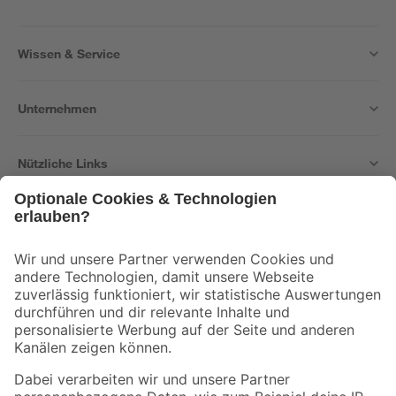
Wissen & Service
Unternehmen
Nützliche Links
Bleib auf dem Laufenden mit unserem Newsletter
Der toom Newsletter: Keine Angebote und Aktionen mehr verpassen!
Zur Newsletter Anmeldung
Folge uns