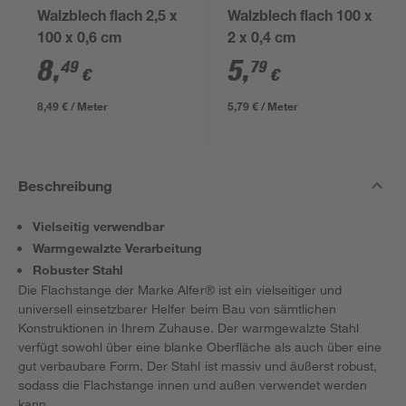
Walzblech flach 2,5 x
Walzblech flach 100 x
100 x 0,6 cm
2 x 0,4 cm
8
,
5
,
49
79
€
€
8,49 € / Meter
5,79 € / Meter
Beschreibung
Vielseitig verwendbar
Warmgewalzte Verarbeitung
Robuster Stahl
Die Flachstange der Marke Alfer® ist ein vielseitiger und
universell einsetzbarer Helfer beim Bau von sämtlichen
Konstruktionen in Ihrem Zuhause. Der warmgewalzte Stahl
verfügt sowohl über eine blanke Oberfläche als auch über eine
gut verbaubare Form. Der Stahl ist massiv und äußerst robust,
sodass die Flachstange innen und außen verwendet werden
kann.