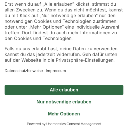
Sicher einkaufen
Jetzt die toom-App herunterladen
Alle Preisangaben in EUR inkl. gesetzl. MwSt.. Die dargestellten Angebote sind unter
Umständen nicht in allen Märkten verfügbar. Die angegebenen Verfügbarkeiten beziehen
sich auf den unter "Mein Markt" ausgewählten toom Baumarkt. Alle Angebote und
Produkte nur solange der Vorrat reicht.
*Paketversand ab 59 € versandkostenfrei, gilt nicht für Artikel mit Speditionsversand, hier
fallen zusätzliche Versandkosten an.
Datenschutz
Privatsphäre
Impressum
AGB
Nutzungsbedingungen
Widerrufsrecht
Vertrag widerrufen
Barrierefreiheit
© 2026 toom Baumarkt GmbH