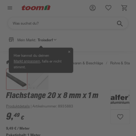
Mein Markt:
Troisdorf
✕
Hier kannst du deinen
, falls er nicht
Markt anpassen
/
Werkstatt & Maschinen
/
Eisenwaren & Beschläge
/
Rohre & Stange
stimmt.
Flachstange 20 x 8 mm x 1 m
Produktdetails
| Artikelnummer
:
8935883
9
,
49
€
9,49 € / Meter
Paketinhalt:
1 Meter