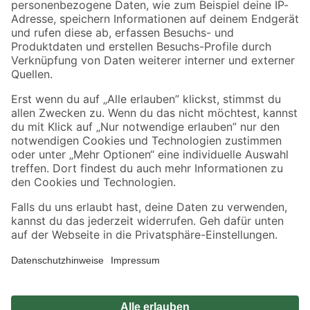
Zahlungsarten
Versandarten
Sicher einkaufen
Jetzt die toom-App herunterladen
Alle Preisangaben in EUR inkl. gesetzl. MwSt.. Die dargestellten Angebote sind unter
Umständen nicht in allen Märkten verfügbar. Die angegebenen Verfügbarkeiten beziehen
sich auf den unter "Mein Markt" ausgewählten toom Baumarkt. Alle Angebote und
Produkte nur solange der Vorrat reicht.
*Paketversand ab 59 € versandkostenfrei, gilt nicht für Artikel mit Speditionsversand, hier
fallen zusätzliche Versandkosten an.
Datenschutz
Privatsphäre
Impressum
AGB