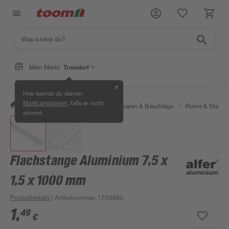
Mein Markt:
Troisdorf
✕
Hier kannst du deinen
, falls er nicht
Markt anpassen
/
Werkstatt & Maschinen
/
Eisenwaren & Beschläge
/
Rohre & Stange
stimmt.
Flachstange Aluminium 7,5 x
1,5 x 1000 mm
Produktdetails
| Artikelnummer
:
1708883
1
,
49
€