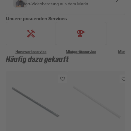
Sofort-Videoberatung aus dem Markt
Unsere passenden Services
Handwerksservice
Mietgeräteservice
Miettra
Häufig dazu gekauft