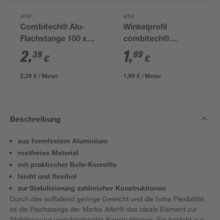
alfer
alfer
Combitech® Alu-
Winkelprofil
Flachstange 100 x
combitech®
1,15 x 0,2 cm
Aluminium
2
,
1
,
39
99
€
€
2,39 € / Meter
1,99 € / Meter
Beschreibung
aus formfestem Aluminium
rostfreies Material
mit praktischer Bohr-Kennrille
leicht und flexibel
zur Stabilisierung zahlreicher Konstruktionen
Durch das auffallend geringe Gewicht und die hohe Flexibilität
ist die Flachstange der Marke Alfer® das ideale Element zur
Stabilisierung verschiedenster Konstruktionen. Sie besteht aus