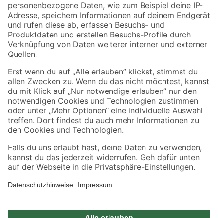
Zahlungsarten
Versandarten
Sicher einkaufen
Jetzt die toom-App herunterladen
Alle Preisangaben in EUR inkl. gesetzl. MwSt.. Die dargestellten Angebote sind unter
Umständen nicht in allen Märkten verfügbar. Die angegebenen Verfügbarkeiten beziehen
sich auf den unter "Mein Markt" ausgewählten toom Baumarkt. Alle Angebote und
Produkte nur solange der Vorrat reicht.
*Paketversand ab 59 € versandkostenfrei, gilt nicht für Artikel mit Speditionsversand, hier
fallen zusätzliche Versandkosten an.
Datenschutz
Privatsphäre
Impressum
AGB