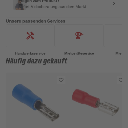
Fragen zum Produkt?
Sofort-Videoberatung aus dem Markt
Unsere passenden Services
Handwerksservice
Mietgeräteservice
Miettra
Häufig dazu gekauft