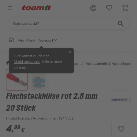
Mein Markt:
Troisdorf
✕
Hier kannst du deinen
, falls er nicht
Markt anpassen
/
Garten & Freizeit
/
Auto & Fahrrad
/
Autozubehör & Autopflege
/
stimmt.
Flachsteckhülse rot 2,8 mm
20 Stück
Produktdetails
| Artikelnummer
:
1911539
4
,
99
€