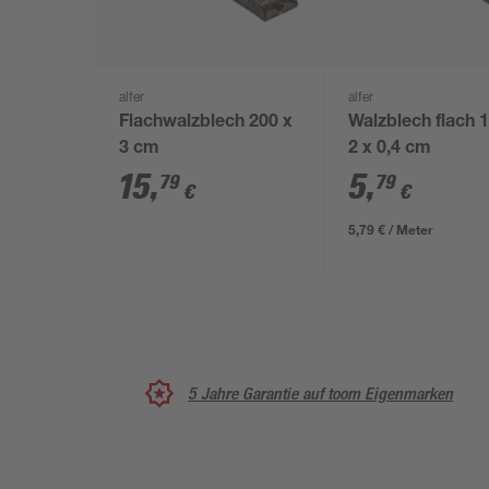
alfer
alfer
Flachwalzblech 200 x
Walzblech flach 
3 cm
2 x 0,4 cm
15
,
5
,
79
79
€
€
5,79 € / Meter
5 Jahre Garantie auf toom Eigenmarken