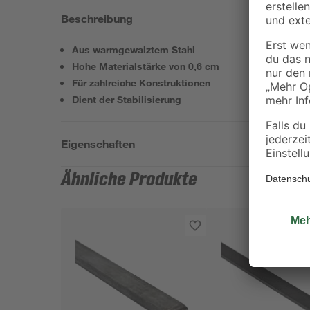
Beschreibung
Aus warmgewalztem Stahl
Hohe Materialstärke von 0,6 cm
Für zahlreiche Konstruktionen
Dient der Stabilisierung
Eigenschaften
Ähnliche Produkte