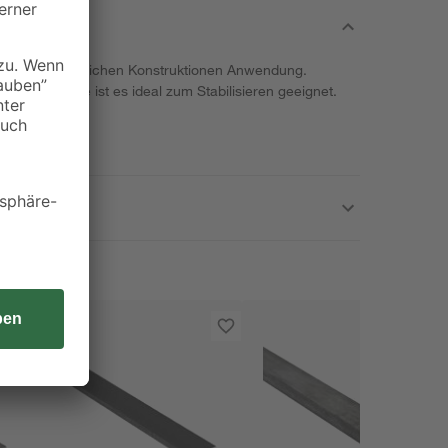
findet in zahlreichen Konstruktionen Anwendung.
 und Schwere ist es ideal zum Stabilisieren geeignet.
ztem Stahl.