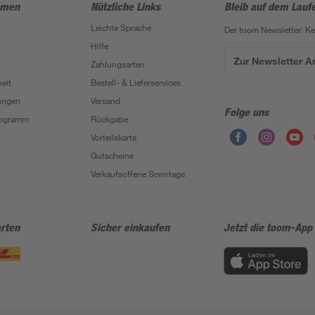
hmen
Nützliche Links
Bleib auf dem Lauf
Leichte Sprache
Der toom Newsletter: K
Hilfe
Zur Newsletter 
Zahlungsarten
eit
Bestell- & Lieferservices
ungen
Versand
Folge uns
Programm
Rückgabe
Vorteilskarte
Gutscheine
Verkaufsoffene Sonntage
rten
Sicher einkaufen
Jetzt die toom-App