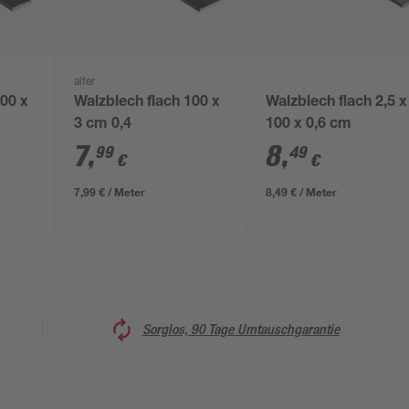
alfer
100 x
Walzblech flach 100 x
Walzblech flach 2,5 x
3 cm 0,4
100 x 0,6 cm
7
,
8
,
99
49
€
€
7,99 € / Meter
8,49 € / Meter
Sorglos, 90 Tage Umtauschgarantie