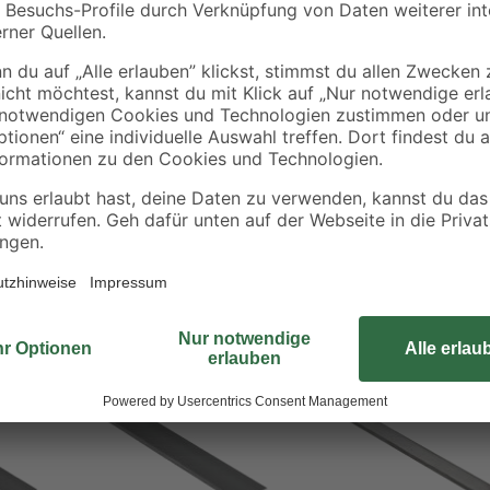
Das Flacheisen der Marke Alfer® 
Aufgrund der hohen Materialdichte
Das Eisen besteht aus warmgewal