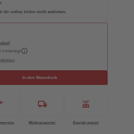
e
 dir online leider nicht anbieten.
sdorf
h hinterlegt
 Märkten
In den Warenkorb
eservice
Miettransporter
Energie sparen