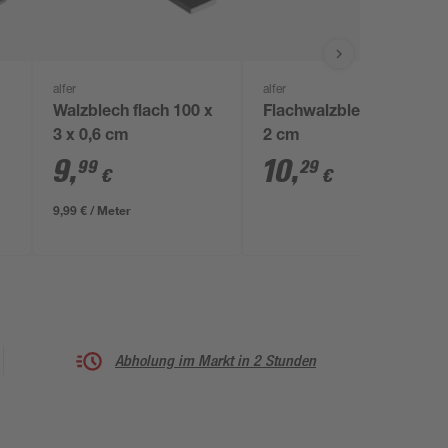
alfer
alfer
Walzblech flach 100 x
Flachwalzblech 200 x
3 x 0,6 cm
2 cm
9
,
10
,
99
29
€
€
9,99 € / Meter
Abholung im Markt in 2 Stunden