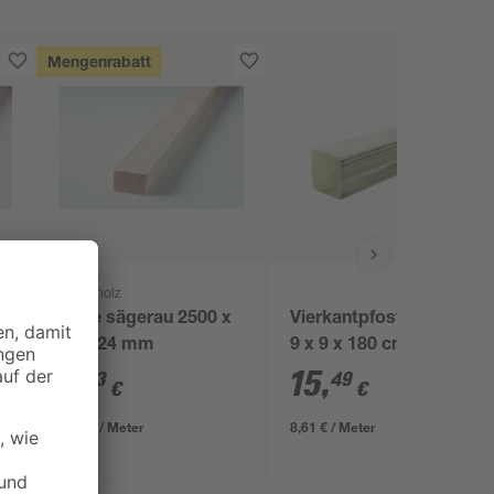
Mengenrabatt
binderholz
x
Latte sägerau 2500 x
Vierkantpfosten grün
48 x 24 mm
9 x 9 x 180 cm
2
,
15
,
23
49
€
€
0,89 € / Meter
8,61 € / Meter