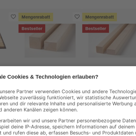
Mengenrabatt
Mengenrabatt
Bestseller
Bestseller
binderholz
binderholz
tte
Rahmen sägerau
Latte gehobelt 2000 
2000 x 58 x 38 mm
44 x 24 mm
90 x
3
,
3
,
98
98
€
€
1,99 € / Meter
1,99 € / Meter