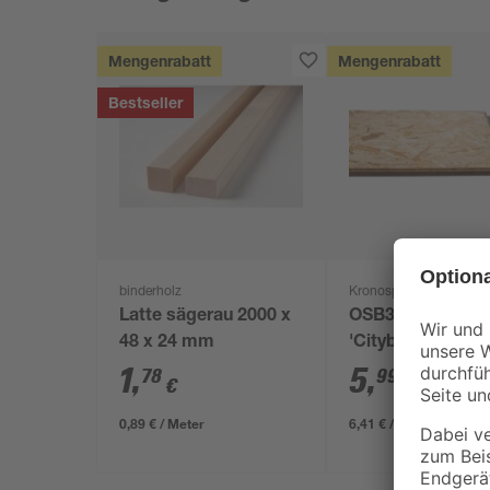
Mengenrabatt
Mengenrabatt
Bestseller
binderholz
Kronospan
Latte sägerau 2000 x
OSB3-Verlegepla
48 x 24 mm
'Cityboard'
ungeschliffen 16
1
,
5
,
78
99
€
€
/ m²
634 x 12 mm
0,89 € / Meter
6,41 € / Pack