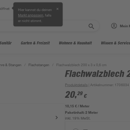
öffnet
✕
Hier kannst du deinen
, falls
Markt anpassen
er nicht stimmt.
Mein 
Sanitär
Garten & Freizeit
Wohnen & Haushalt
Wissen & Servic
hre & Stangen
/
Flachstangen
/
Flachwalzblech 200 x 3 x 0,6 cm
Flachwalzblech 2
Produktdetails
| Artikelnummer
:
1706034
20
,
29
€
10,15 € / Meter
Paketinhalt:
2 Meter
inkl. 19% MwSt.