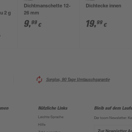
Dichtmanschette 12-
Dichtecke innen
u 2 g
26 mm
9
,
19
,
99
99
€
€
m
Sorglos, 90 Tage Umtauschgarantie
hmen
Nützliche Links
Bleib auf dem Lauf
Leichte Sprache
Der toom Newsletter: K
Hilfe
Zur Newsletter 