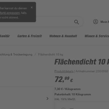
✕
ier kannst du deinen
, falls
Markt anpassen
r nicht stimmt.
Mein 
Sanitär
Garten & Freizeit
Wohnen & Haushalt
Wissen & Servic
ichtung & Trockenlegung
/
Flächendicht 10 kg
Flächendicht 10 
Produktdetails
| Artikelnummer
:
2350592
72
,
99
€
7,30 € / Kilogramm
Paketinhalt:
10 Kilogramm
inkl. 19% MwSt.