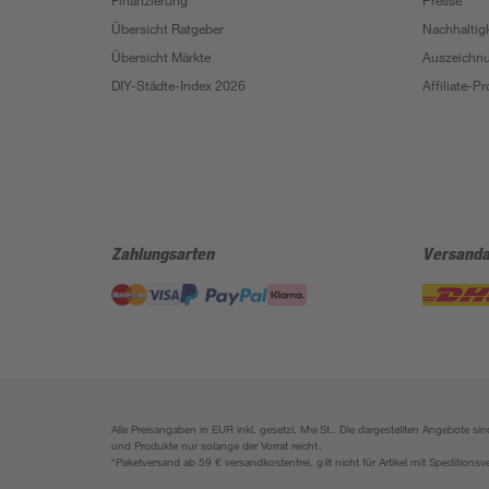
Finanzierung
Presse
Übersicht Ratgeber
Nachhaltigk
Übersicht Märkte
Auszeichn
DIY-Städte-Index 2026
Affiliate-
Zahlungsarten
Versanda
Alle Preisangaben in EUR inkl. gesetzl. MwSt.. Die dargestellten Angebote 
und Produkte nur solange der Vorrat reicht.
*Paketversand ab 59 € versandkostenfrei, gilt nicht für Artikel mit Speditionsv