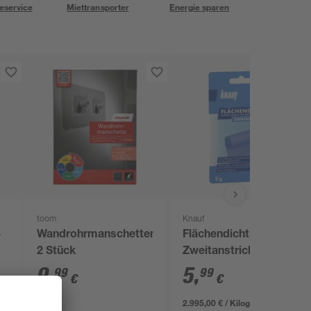
eservice
Miettransporter
Energie sparen
toom
Knauf
-
Wandrohrmanschetten
Flächendicht-
2 Stück
Zweitanstrich blau 2 g
9
,
5
,
99
99
€
€
2.995,00 € / Kilogramm