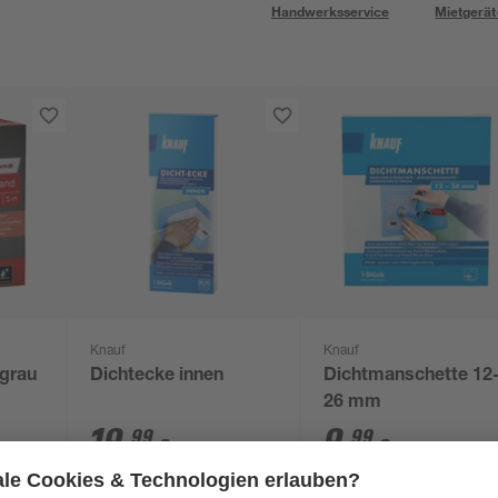
Handwerksservice
Mietgerät
Knauf
Knauf
grau
Dichtecke innen
Dichtmanschette 12
26 mm
19
,
9
,
99
99
€
€