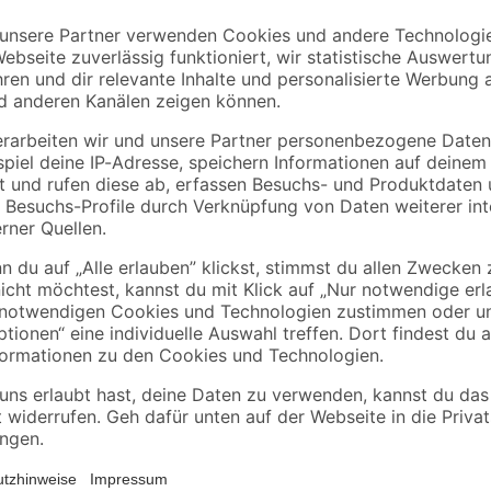
Badezimmer abdichten leicht gem
Bädern im Innenbereich zum Einsa
itsempfindlichen Untergründen
einfache und unkomplizierte Handh
hutz
gebrauchsfertige Abdichtungsmasse 
m Pinsel oder mit dem Spachtel
Spachtelverfahren auftragen und h
Kalk/Zement- und Zementputzen, Gi
hlässig
Zudem ist die qualitativ-hochwertig
gewährleistet die Verträglichkeit 
-2H-isothiazol-3-on [EG nr. 247-500-7] und 2-Methyl-2H-isothiazol-3-
enzisothiazol-3(2H)-on. Kann allergische Reaktionen hervorrufen.
 gelangen. Nicht in die Augen, auf die Haut oder auf die Kleidung gel