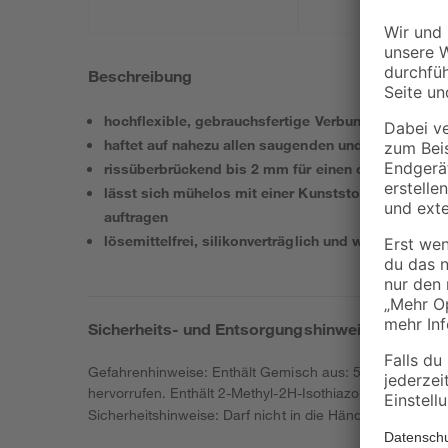
Beschreibung
hochflexible, gebrauchsfertige Verbundabdichtung
haftet auf nahezu allen saugenden und feuchtigke
rissüberbrückend bis 2 mm für einen optimalen Sc
lässt sich mühelos mit einer Kunststoffrolle, eine
auftragen
lösemittelfrei, silikonverträglich und wasserundurc
Sicherheits- und Entsorgungshinweise
Gefahrenhinweise: Enthält Gemisch aus: 5-Chlor-2-methyl
hervorrufen. Enthält 2-Methyl-2H-Isothiazol-3-on, 1,2-B
Sicherheitshinweise: Darf nicht in die Hände von Kindern