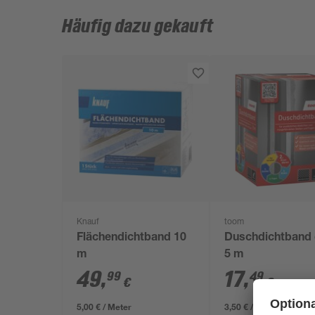
Häufig dazu gekauft
Knauf
toom
Flächendichtband 10
Duschdichtband 
m
5 m
49
,
17
,
99
49
€
€
5,00 € / Meter
3,50 € / Meter