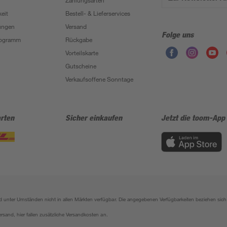
Zahlungsarten
eit
Bestell- & Lieferservices
ungen
Versand
Folge uns
Programm
Rückgabe
Vorteilskarte
Gutscheine
Verkaufsoffene Sonntage
rten
Sicher einkaufen
Jetzt die toom-App
sind unter Umständen nicht in allen Märkten verfügbar. Die angegebenen Verfügbarkeiten beziehen s
ersand, hier fallen zusätzliche Versandkosten an.