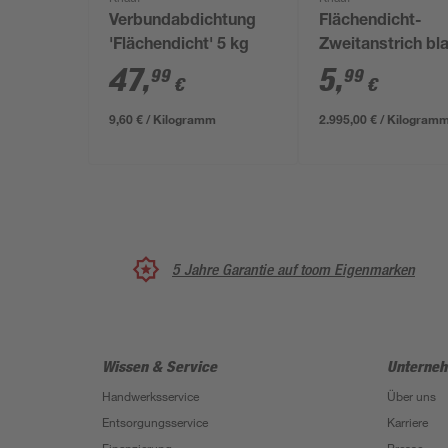
Verbundabdichtung
Flächendicht-
'Flächendicht' 5 kg
Zweitanstrich bla
47
,
5
,
99
99
€
€
9,60 € / Kilogramm
2.995,00 € / Kilogram
5 Jahre Garantie auf toom Eigenmarken
Wissen & Service
Unterne
Handwerksservice
Über uns
Entsorgungsservice
Karriere