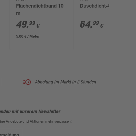
Flächendichtband 10
Duschdicht-Set 4 kg
m
49
,
64
,
99
99
€
€
5,00 € / Meter
Abholung im Markt in 2 Stunden
enden mit unserem Newsletter
eine Angebote und Aktionen mehr verpassen!
Anmeldung