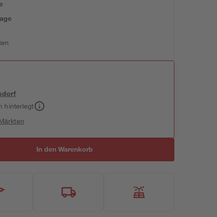
e
tage
ten
sdorf
h hinterlegt
 Märkten
In den Warenkorb