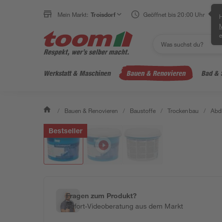
Mein Markt:
Troisdorf
Geöffnet bis 20:00 Uhr
H
e
Werkstatt & Maschinen
Bauen & Renovieren
Bad & 
/
Bauen & Renovieren
/
Baustoffe
/
Trockenbau
/
Abd
Bestseller
Fragen zum Produkt?
Sofort-Videoberatung aus dem Markt