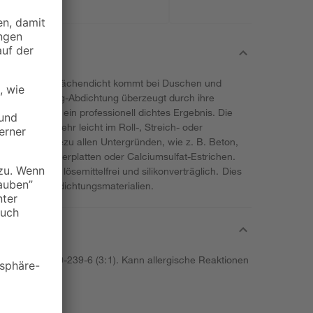
acht: Knauf Flächendicht kommt bei Duschen und
tz. Die Flüssig-Abdichtung überzeugt durch ihre
abung sowie ein professionell dichtes Ergebnis. Die
lässt sich sehr leicht im Roll-, Streich- oder
aftet auf nahezu allen Untergründen, wie z. B. Beton,
ps-, Gipsfaserplatten oder Calciumsulfat-Estrichen.
e Abdichtung lösemittelfrei und silikonverträglich. Dies
mit anderen Abdichtungsmaterialien.
on [EG nr. 220-239-6 (3:1). Kann allergische Reaktionen
angen lassen.