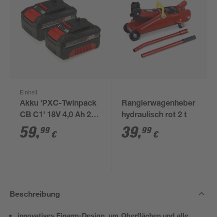
Einhell
Akku 'PXC-Twinpack
Rangierwagenheber
CB C1' 18V 4,0 Ah 2
hydraulisch rot 2 t
Stück
59
,
39
,
99
99
€
€
Beschreibung
innovatives Einarm-Design, um Oberflächen und alle