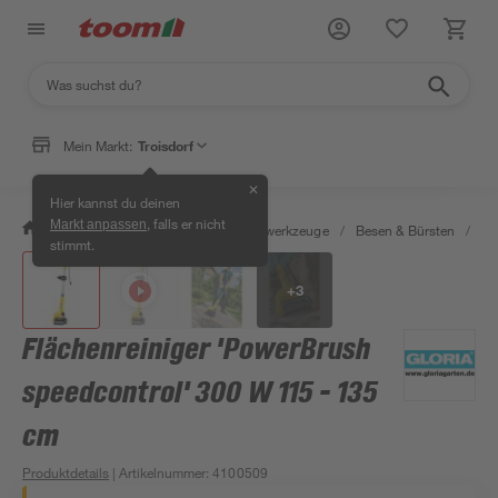
Mein Markt:
Troisdorf
✕
Hier kannst du deinen
, falls er nicht
Markt anpassen
/
Garten & Freizeit
/
Gartenhandwerkzeuge
/
Besen & Bürsten
/
Fl
stimmt.
+
3
Flächenreiniger 'PowerBrush
speedcontrol' 300 W 115 - 135
cm
Produktdetails
| Artikelnummer
:
4100509