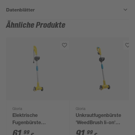
Datenblätter
Ähnliche Produkte
Gloria
Gloria
Elektrische
Unkrautfugenbürste
Fugenbürste
'WeedBrush li-on'
WeedBrush
gelb-blau
61
,
91
,
99
99