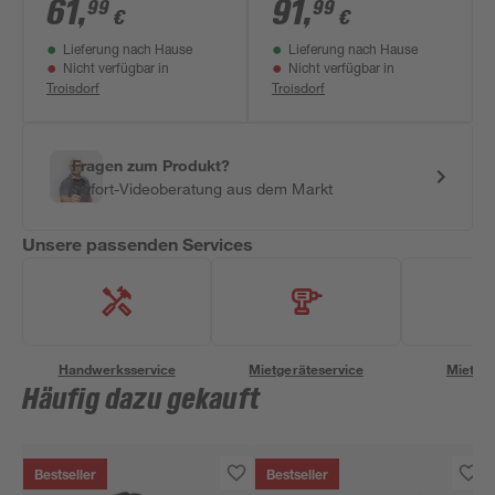
WeedBrush
gelb-blau
61
,
91
,
99
99
€
€
Lieferung nach Hause
Lieferung nach Hause
Nicht verfügbar in
Nicht verfügbar in
Troisdorf
Troisdorf
Fragen zum Produkt?
Sofort-Videoberatung aus dem Markt
Unsere passenden Services
Handwerksservice
Mietgeräteservice
Miettra
Häufig dazu gekauft
Bestseller
Bestseller