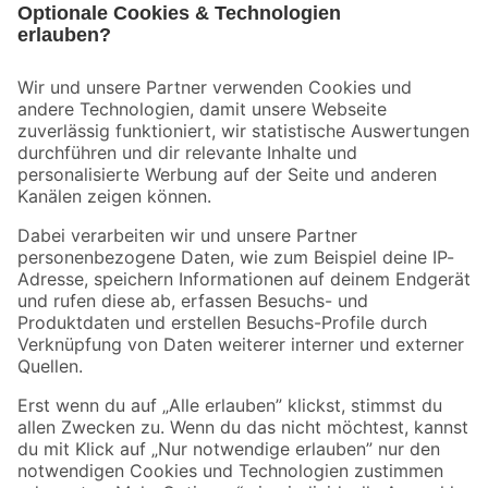
Bleib auf dem Laufenden mit unserem Newsletter
Der toom Newsletter: Keine Angebote und Aktionen mehr verpassen!
Zur Newsletter Anmeldung
Folge uns
Zahlungsarten
Versandarten
Sicher einkaufen
Jetzt die toom-App herunterladen