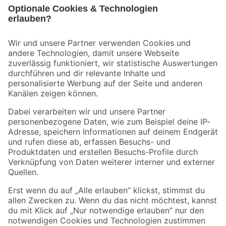
Bleib auf dem Laufenden mit unserem Newsletter
Der toom Newsletter: Keine Angebote und Aktionen mehr verpassen!
Zur Newsletter Anmeldung
Folge uns
Zahlungsarten
Versandarten
Sicher einkaufen
Jetzt die toom-App herunterladen