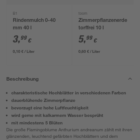
B1
toom
Rindenmulch 0-40
Zimmerpflanzenerde
mm 40 l
torffrei 10 l
3
,
5
,
99
99
€
€
0,10 € / Liter
0,60 € / Liter
Beschreibung
charakteristische Hochblätter in verschiedenen Farben
dauerblühende Zimmerpflanze
bevorzugt eine hohe Luftfeuchtigkeit
wird gerne mit kalkarmem Wasser besprüht
mit mindestens 5 Blüten
Die große Flamingoblume Anthurium andreanum zählt mit ihren
glänzenden, leuchtend gefärbten Hochblättern und dem