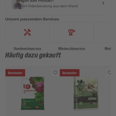
Fragen zum Produkt?
Sofort-Videoberatung aus dem Markt
Unsere passenden Services
Handwerksservice
Mietgeräteservice
Miettra
Häufig dazu gekauft
Bestseller
Bestseller