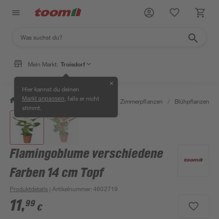
Mein Markt:
Troisdorf
✕
Hier kannst du deinen
, falls er nicht
Markt anpassen
/
Garten & Freizeit
/
Pflanzen
/
Zimmerpflanzen
/
Blühpflanzen
/
stimmt.
Flamingoblume verschiedene
Farben 14 cm Topf
Produktdetails
| Artikelnummer
:
4602719
11
,
99
€