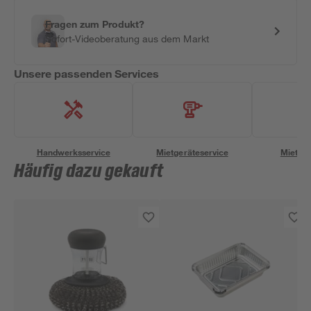
Fragen zum Produkt?
Sofort-Videoberatung aus dem Markt
Unsere passenden Services
Handwerksservice
Mietgeräteservice
Miettra
Häufig dazu gekauft