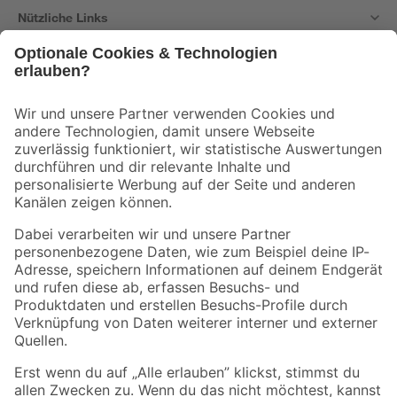
Nützliche Links
Bleib auf dem Laufenden mit unserem Newsletter
Der toom Newsletter: Keine Angebote und Aktionen mehr verpassen!
Zur Newsletter Anmeldung
Folge uns
Zahlungsarten
Versandarten
Sicher einkaufen