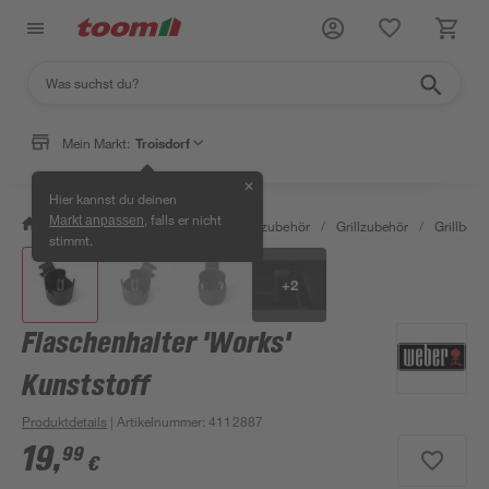
Mein Markt:
Troisdorf
✕
Hier kannst du deinen
, falls er nicht
Markt anpassen
/
Garten & Freizeit
/
Grills & Grillzubehör
/
Grillzubehör
/
Grillbest
stimmt.
+
2
Flaschenhalter 'Works'
Kunststoff
Produktdetails
| Artikelnummer
:
4112887
19
,
99
€