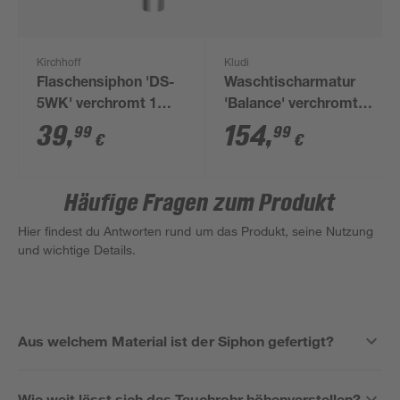
Kirchhoff
Kludi
Flaschensiphon 'DS-
Waschtischarmatur
5WK' verchromt 1
'Balance' verchromt
1/4" x 32 mm
glänzend silbern
39
,
154
,
99
99
€
€
Häufige Fragen zum Produkt
Hier findest du Antworten rund um das Produkt, seine Nutzung
und wichtige Details.
Aus welchem Material ist der Siphon gefertigt?
Wie weit lässt sich das Tauchrohr höhenverstellen?