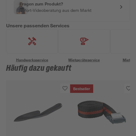
Fragen zum Produkt?
Sofort-Videoberatung aus dem Markt
Unsere passenden Services
Handwerksservice
Mietgeräteservice
Miettra
Häufig dazu gekauft
Bestseller