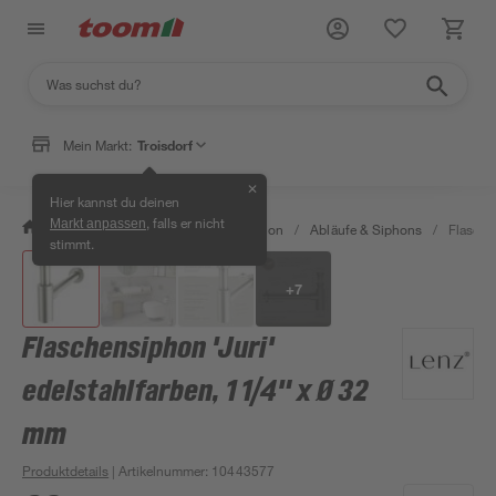
Mein Markt:
Troisdorf
✕
Hier kannst du deinen
, falls er nicht
Markt anpassen
/
Bad & Sanitär
/
Sanitärinstallation
/
Abläufe & Siphons
/
Flasche
stimmt.
+
7
Flaschensiphon 'Juri'
edelstahlfarben, 1 1/4" x Ø 32
mm
Produktdetails
| Artikelnummer
:
10443577