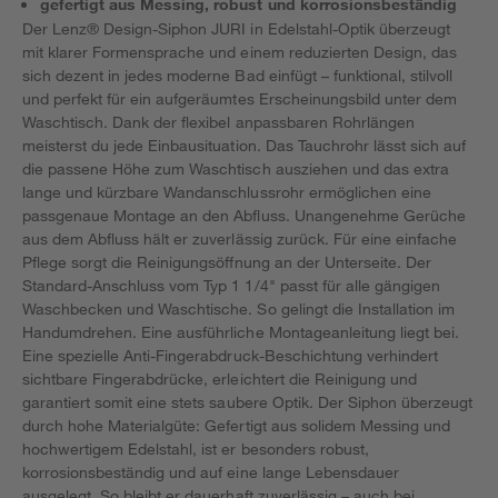
gefertigt aus Messing, robust und korrosionsbeständig
Der Lenz® Design-Siphon JURI in Edelstahl-Optik überzeugt
mit klarer Formensprache und einem reduzierten Design, das
sich dezent in jedes moderne Bad einfügt – funktional, stilvoll
und perfekt für ein aufgeräumtes Erscheinungsbild unter dem
Waschtisch. Dank der flexibel anpassbaren Rohrlängen
meisterst du jede Einbausituation. Das Tauchrohr lässt sich auf
die passene Höhe zum Waschtisch ausziehen und das extra
lange und kürzbare Wandanschlussrohr ermöglichen eine
passgenaue Montage an den Abfluss. Unangenehme Gerüche
aus dem Abfluss hält er zuverlässig zurück. Für eine einfache
Pflege sorgt die Reinigungsöffnung an der Unterseite. Der
Standard-Anschluss vom Typ 1 1/4" passt für alle gängigen
Waschbecken und Waschtische. So gelingt die Installation im
Handumdrehen. Eine ausführliche Montageanleitung liegt bei.
Eine spezielle Anti-Fingerabdruck-Beschichtung verhindert
sichtbare Fingerabdrücke, erleichtert die Reinigung und
garantiert somit eine stets saubere Optik. Der Siphon überzeugt
durch hohe Materialgüte: Gefertigt aus solidem Messing und
hochwertigem Edelstahl, ist er besonders robust,
korrosionsbeständig und auf eine lange Lebensdauer
ausgelegt. So bleibt er dauerhaft zuverlässig – auch bei