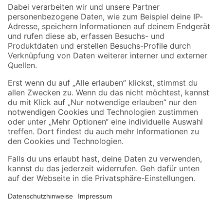
Zahlungsarten
Versandarten
Sicher einkaufen
Jetzt die toom-App herunterladen
Alle Preisangaben in EUR inkl. gesetzl. MwSt.. Die dargestellten Angebote sind unter
Umständen nicht in allen Märkten verfügbar. Die angegebenen Verfügbarkeiten beziehen
sich auf den unter "Mein Markt" ausgewählten toom Baumarkt. Alle Angebote und
Produkte nur solange der Vorrat reicht.
*Paketversand ab 59 € versandkostenfrei, gilt nicht für Artikel mit Speditionsversand, hier
fallen zusätzliche Versandkosten an.