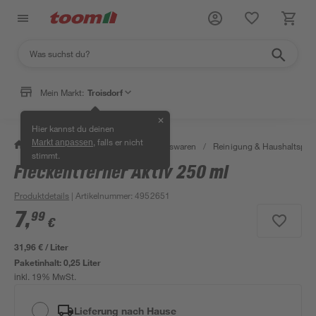
Mein Markt:
Troisdorf
✕
Hier kannst du deinen
, falls er nicht
Markt anpassen
/
Wohnen & Haushalt
/
Haushaltswaren
/
Reinigung & Haushaltspro
stimmt.
Fleckentferner Aktiv 250 ml
Produktdetails
| Artikelnummer
:
4952651
7
,
99
€
31,96 € / Liter
Paketinhalt:
0,25 Liter
inkl. 19% MwSt.
Lieferung nach Hause