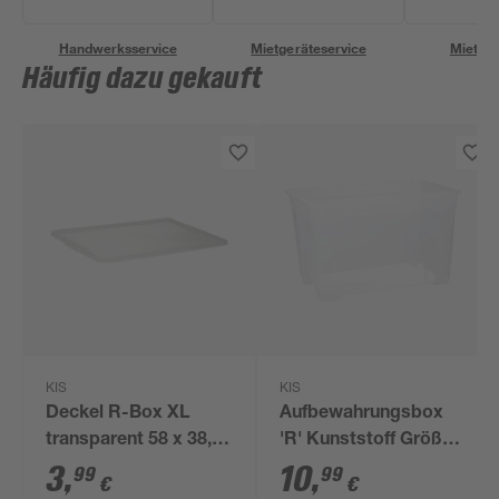
Handwerksservice
Mietgeräteservice
Miettra
Häufig dazu gekauft
KIS
KIS
Deckel R-Box XL
Aufbewahrungsbox
transparent 58 x 38,5
'R' Kunststoff Größe
cm
XL 57 Liter 56,5 x 38 x
3
,
10
,
99
99
€
€
36 cm