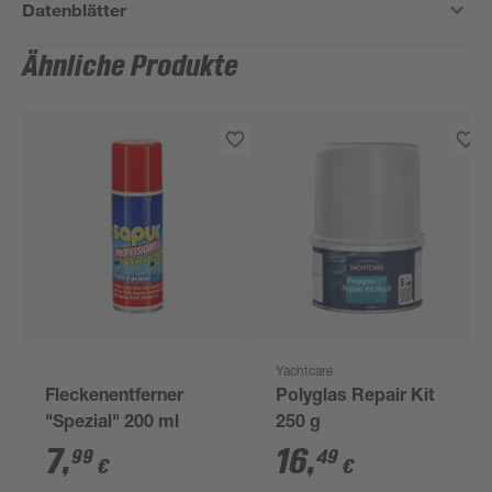
Datenblätter
Ähnliche Produkte
Yachtcare
Fleckenentferner
Polyglas Repair Kit
"Spezial" 200 ml
250 g
7
,
16
,
99
49
€
€