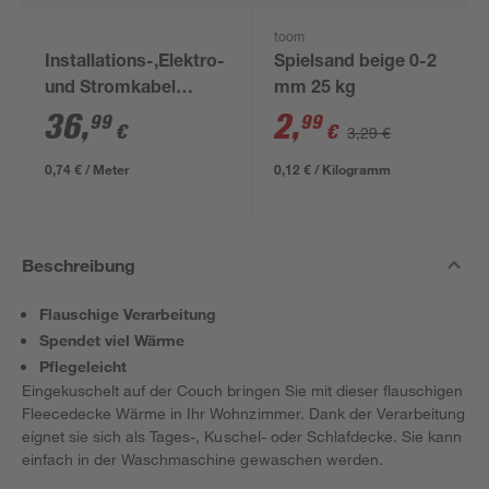
toom
Installations-,Elektro-
Spielsand beige 0-2
und Stromkabel
mm 25 kg
NYM-J 3x1,5mm² 50
36
,
2
,
99
99
€
€
3,29 €
m
0,74 € / Meter
0,12 € / Kilogramm
Beschreibung
Flauschige Verarbeitung
Spendet viel Wärme
Pflegeleicht
Eingekuschelt auf der Couch bringen Sie mit dieser flauschigen
Fleecedecke Wärme in Ihr Wohnzimmer. Dank der Verarbeitung
eignet sie sich als Tages-, Kuschel- oder Schlafdecke. Sie kann
einfach in der Waschmaschine gewaschen werden.