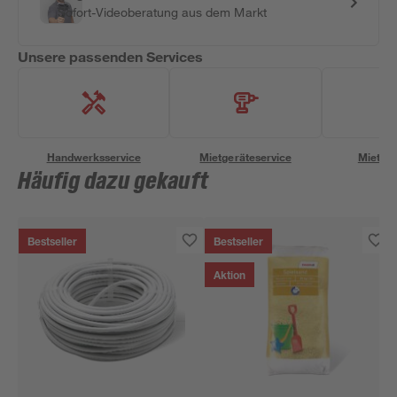
Sofort-Videoberatung aus dem Markt
Unsere passenden Services
Handwerksservice
Mietgeräteservice
Miettra
Häufig dazu gekauft
Bestseller
Bestseller
Aktion