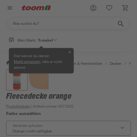
Mein Markt:
Troisdorf
✕
Hier kannst du deinen
, falls er nicht
Markt anpassen
/
Wohnen & Haushalt
/
Dekoration & Heimtextilien
/
Decken
/
Flee
stimmt.
Fleecedecke orange
Produktdetails
| Artikelnummer
:
6370332
Farbe auswählen
Varianten aufrufen:
Orange
|
nicht verfügbar