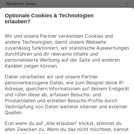
Nützliche Links
Bleib auf dem Laufenden mit unserem Newsletter
Der toom Newsletter: Keine Angebote und Aktionen mehr verpassen!
Zur Newsletter Anmeldung
Folge uns
Zahlungsarten
Versandarten
Sicher einkaufen