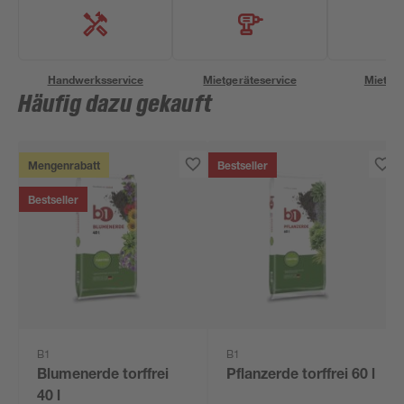
Handwerksservice
Mietgeräteservice
Miettra
Häufig dazu gekauft
Mengenrabatt
Bestseller
Bestseller
B1
B1
Blumenerde torffrei
Pflanzerde torffrei 60 l
40 l