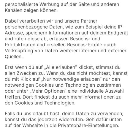
Folge uns
Zahlungsarten
Versandarten
Sicher einkaufen
Jetzt die toom-App herunterladen
Alle Preisangaben in EUR inkl. gesetzl. MwSt.. Die dargestellten Angebote sind unter
Umständen nicht in allen Märkten verfügbar. Die angegebenen Verfügbarkeiten beziehen
sich auf den unter "Mein Markt" ausgewählten toom Baumarkt. Alle Angebote und