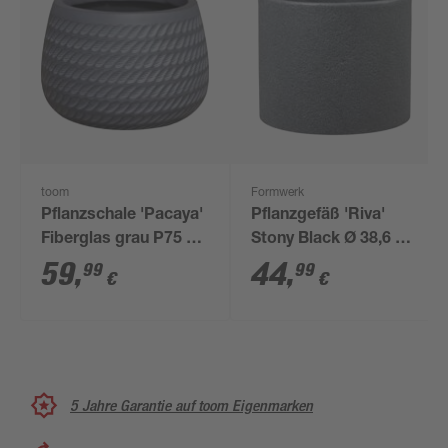
toom
Formwerk
Pflanzschale 'Pacaya'
Pflanzgefäß 'Riva'
Fiberglas grau P75 Ø
Stony Black Ø 38,6 x
42 x 29 cm
32 cm
59
,
44
,
99
99
€
€
5 Jahre Garantie auf toom Eigenmarken