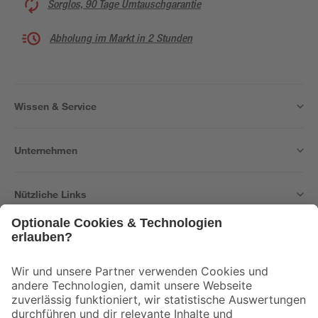
Sorglos, 90 Tage Umtauschgarantie
Abholung im Markt in 2 Stunden
Wissen & Service
Unternehmen
Nützliche Links
Bleib auf dem Laufenden mit unserem Newsletter
Der toom Newsletter: Keine Angebote und Aktionen mehr verpassen!
Zur Newsletter Anmeldung