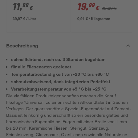
11
,
19
,
99
99
€
€
25,99 €
39,97 € / Liter
0,91 € / Kilogramm
Beschreibung
schnellhärtend, nach ca. 3 Stunden begehbar
für alle Fliesenarten geeignet
Temperaturbeständigkeit von -20 °C bis +80 °C
schmutzabweisend, dank integrierten Perleffekt
Verarbeitungstemperatur von +5 °C bis +25 °C
Die vielfältigen Produkteigenschaften machen die Knauf
Flexfuge 'Universal' zu einem echten Allroundtalent in Sachen
Verfugen. Der quarzsandfreie Spezial-Fugenmörtel auf Zement-
Basis ist feinkörnig und erschafft so ein besonders glattes und
harmonisches Fugenbild bei Fugen mit einer Breite von 1 mm
bis 20 mm. Keramische Fliesen, Steingut, Steinzeug,
Feinsteinzeug, Glasmosaik, Glasfliesen sowie alle Natursteine