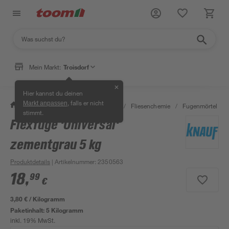
Mein Markt:
Troisdorf
✕
Hier kannst du deinen
, falls er nicht
Markt anpassen
/
Bauen & Renovieren
/
Fliesen
/
Fliesenchemie
/
Fugenmörtel
/
stimmt.
Flexfuge 'Universal'
zementgrau 5 kg
Produktdetails
| Artikelnummer
:
2350563
18
,
99
€
3,80 € / Kilogramm
Paketinhalt:
5 Kilogramm
inkl. 19% MwSt.