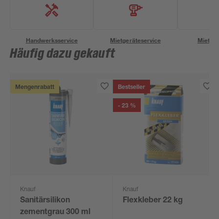
Handwerksservice
Mietgeräteservice
Miettra
Häufig dazu gekauft
Mengenrabatt
Bestseller
- 23 %
Knauf
Knauf
Sanitärsilikon
Flexkleber 22 kg
zementgrau 300 ml