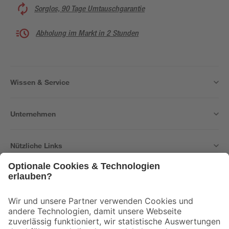
Sorglos, 90 Tage Umtauschgarantie
Abholung im Markt in 2 Stunden
Wissen & Service
Unternehmen
Nützliche Links
Bleib auf dem Laufenden mit unserem Newsletter
Der toom Newsletter: Keine Angebote und Aktionen mehr verpassen!
Zur Newsletter Anmeldung