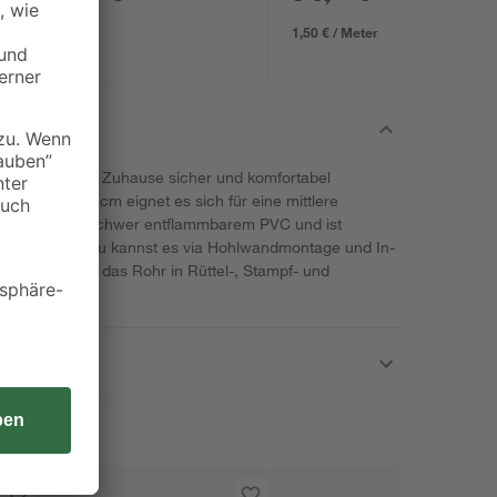
1,50 € / Meter
abel in deinem Zuhause sicher und komfortabel
t von 750 N/5 cm eignet es sich für eine mittlere
besteht aus schwer entflammbarem PVC und ist
 und 60 °C. Du kannst es via Hohlwandmontage und In-
insetzbar ist das Rohr in Rüttel-, Stampf- und