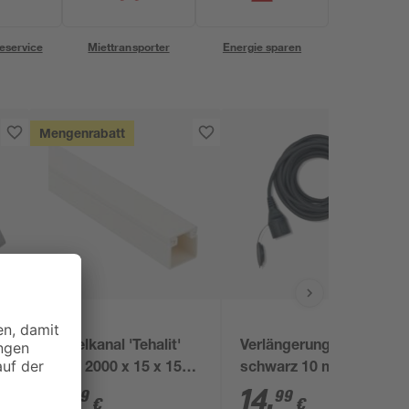
eservice
Miettransporter
Energie sparen
Mengenrabatt
5
Kabelkanal 'Tehalit'
Verlängerungskabel
weiß 2000 x 15 x 15
schwarz 10 m
mm
2
,
14
,
39
99
€
€