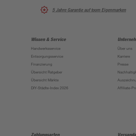
5 Jahre Garantie auf toom Eigenmarken
Wissen & Service
Unterne
Handwerksservice
Über uns
Entsorgungsservice
Karriere
Finanzierung
Presse
Übersicht Ratgeber
Nachhaltigk
Übersicht Märkte
Auszeichn
DIY-Städte-Index 2026
Affiliate-
Zahlungsarten
Versanda