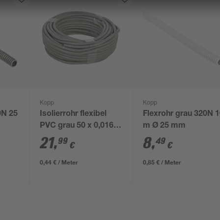
Kopp
Kopp
0N 25
Isolierrohr flexibel
Flexrohr grau 320N 
PVC grau 50 x 0,016
m Ø 25 mm
m M16
21
,
8
,
99
49
€
€
0,44 € / Meter
0,85 € / Meter