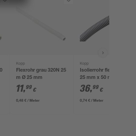
Kopp
Kopp
10
Flexrohr grau 320N 25
Isolierrohr flexibel Ø
m Ø 25 mm
25 mm x 50 m
11
,
36
,
99
99
€
€
0,48 € / Meter
0,74 € / Meter