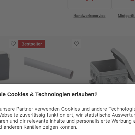
Handwerksservice
Mietgerät
Bestseller
Kopp
REV Ritter
se 2-
ISO-Rohr grau 2 m Ø
Abzweigkasten AP 7
 IP44
20 mm
x 75 x 40 mm grau
1
,
1
,
79
39
€
€