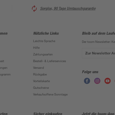
Sorglos, 90 Tage Umtauschgarantie
hmen
Nützliche Links
Bleib auf dem Lauf
Leichte Sprache
Der toom Newsletter: K
Hilfe
Zur Newsletter 
Zahlungsarten
eit
Bestell- & Lieferservices
ungen
Versand
Folge uns
Programm
Rückgabe
Vorteilskarte
Gutscheine
Verkaufsoffene Sonntage
rten
Sicher einkaufen
Jetzt die toom-App