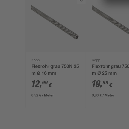
Kopp
Kopp
Flexrohr grau 750N 25
Flexrohr grau 75
m Ø 16 mm
m Ø 25 mm
12
,
19
,
99
99
€
€
0,52 € / Meter
0,80 € / Meter