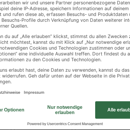
0,90 € / Meter
Mit diesem Kabelrohr kannst du K
verlegen. Mit seiner Druckfestigkei
mechanische Beanspruchung. Es 
temperaturbeständig zwischen -25
Estrich
und Unterputzmontage anbringen. E
Fertigbau-Beton, sowie in Estrich.