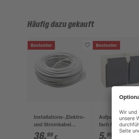
Häufig dazu gekauft
Bestseller
Bestseller
Installations-,Elektro-
Aufputz Steckdo
und Stromkabel
fach Feuchtraum
NYM-J 3x1,5mm² 50
36
,
5
,
99
99
€
€