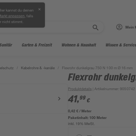
✕
ier kannst du deinen
, falls
Markt anpassen
r nicht stimmt.
Mein 
Sanitär
Garten & Freizeit
Wohnen & Haushalt
Wissen & Servic
elschutz
/
Kabelrohre & -kanäle
/
Flexrohr dunkelgrau 750 N 100 m Ø 16 mm
Flexrohr dunkel
Produktdetails
| Artikelnummer
:
9050742
41
,
99
€
0,42 € / Meter
Paketinhalt:
100 Meter
inkl. 19% MwSt.