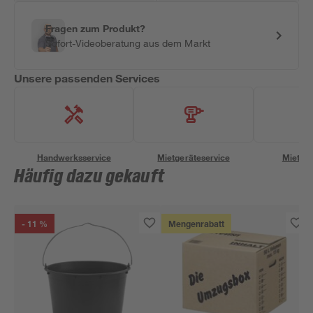
Fragen zum Produkt?
Sofort-Videoberatung aus dem Markt
Unsere passenden Services
Handwerksservice
Mietgeräteservice
Miettra
Häufig dazu gekauft
- 11 %
Mengenrabatt