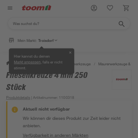
Mein Markt:
Troisdorf
✕
Hier kannst du deinen
, falls er nicht
Markt anpassen
/
Werkstatt & Maschinen
/
Handwerkzeuge
/
Maurerwerkzeuge & Fli
stimmt.
Fliesenkreuze 4 mm 250
Stück
Produktdetails
| Artikelnummer
:
1100318
Aktuell nicht verfügbar
Wir können dir dieses Produkt zur Zeit leider nicht
anbieten.
Verfügbarkeit in anderen Märkten