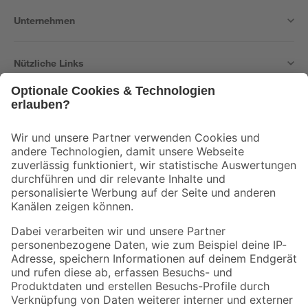
Unternehmen
Nützliche Links
Bleib auf dem Laufenden mit unserem Newsletter
Der toom Newsletter: Keine Angebote und Aktionen mehr verpassen!
Zur Newsletter Anmeldung
Folge uns
Zahlungsarten
Versandarten