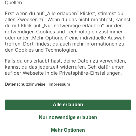
Sicher einkaufen
Jetzt die toom-App herunterladen
Alle Preisangaben in EUR inkl. gesetzl. MwSt.. Die dargestellten Angebote sind unter
Umständen nicht in allen Märkten verfügbar. Die angegebenen Verfügbarkeiten beziehen
sich auf den unter "Mein Markt" ausgewählten toom Baumarkt. Alle Angebote und
Produkte nur solange der Vorrat reicht.
*Paketversand ab 59 € versandkostenfrei, gilt nicht für Artikel mit Speditionsversand, hier
fallen zusätzliche Versandkosten an.
Datenschutz
Privatsphäre
Impressum
AGB
Nutzungsbedingungen
Widerrufsrecht
Vertrag widerrufen
Barrierefreiheit
© 2026 toom Baumarkt GmbH