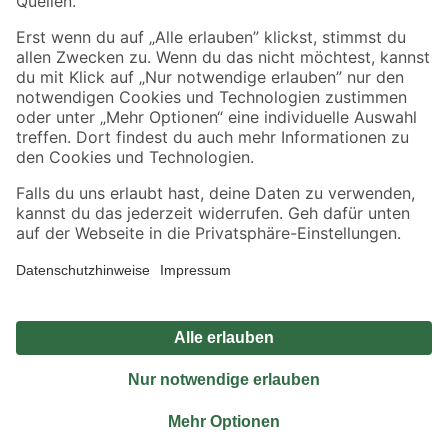
Sicher einkaufen
Jetzt die toom-App herunterladen
Alle Preisangaben in EUR inkl. gesetzl. MwSt.. Die dargestellten Angebote sind unter
Umständen nicht in allen Märkten verfügbar. Die angegebenen Verfügbarkeiten beziehen
sich auf den unter "Mein Markt" ausgewählten toom Baumarkt. Alle Angebote und
Produkte nur solange der Vorrat reicht.
*Paketversand ab 59 € versandkostenfrei, gilt nicht für Artikel mit Speditionsversand, hier
fallen zusätzliche Versandkosten an.
Datenschutz
Privatsphäre
Impressum
AGB
Nutzungsbedingungen
Widerrufsrecht
Vertrag widerrufen
Barrierefreiheit
© 2026 toom Baumarkt GmbH