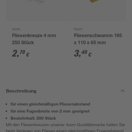
toom
toom
Fliesenkreuze 4 mm
Fliesenschwamm 165
250 Stück
x 110 x 65 mm
2
,
3
,
79
49
€
€
Beschreibung
für einen gleichmäßigen Fliesenabstand
für eine Fugenbreite von 2 mm geeignet
Beutelinhalt: 200 Stück
Mit den Fliesenkreuzen unserer toom Qualitätsmarke halten Sie
beim Verlegen von Fliesen einen gleichmäßigen Fugenabstand