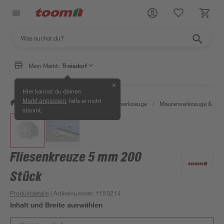
Mein Markt:
Troisdorf
✕
Hier kannst du deinen
, falls er nicht
Markt anpassen
/
Werkstatt & Maschinen
/
Handwerkzeuge
/
Maurerwerkzeuge & Fli
stimmt.
Fliesenkreuze 5 mm 200
Stück
Produktdetails
| Artikelnummer
:
1150214
Inhalt und Breite auswählen