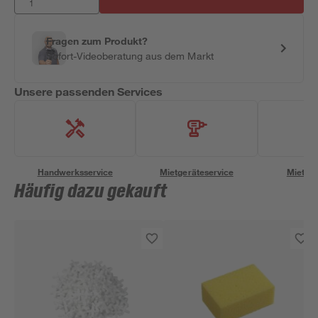
Fragen zum Produkt?
Sofort-Videoberatung aus dem Markt
Unsere passenden Services
Handwerksservice
Mietgeräteservice
Miettra
Häufig dazu gekauft