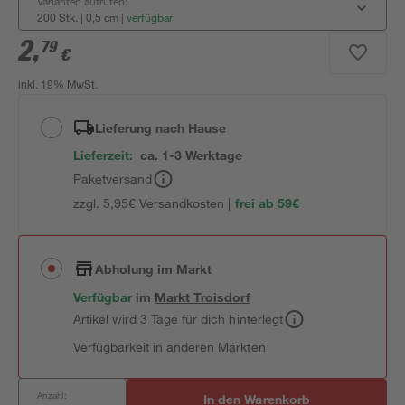
Varianten aufrufen:
200 Stk. | 0,5 cm
|
verfügbar
2
,
79
€
inkl. 19% MwSt.
Lieferung nach Hause
Lieferzeit:
ca. 1-3 Werktage
Paketversand
zzgl. 5,95€ Versandkosten |
frei ab 59€
Abholung im Markt
Verfügbar
im
Markt
Troisdorf
Artikel wird 3 Tage für dich hinterlegt
Verfügbarkeit in anderen Märkten
Anzahl:
In den Warenkorb