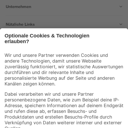
Unternehmen
Nützliche Links
Bleib auf dem Laufenden mit unserem Newsletter
Der toom Newsletter: Keine Angebote und Aktionen mehr verpassen!
Zur Newsletter Anmeldung
Folge uns
Zahlungsarten
Versandarten