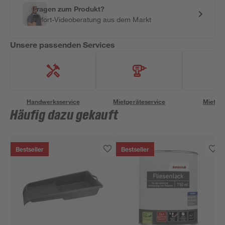
Fragen zum Produkt?
Sofort-Videoberatung aus dem Markt
Unsere passenden Services
Handwerksservice
Mietgeräteservice
Miettra
Häufig dazu gekauft
Bestseller
Bestseller