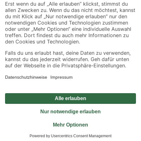
Sicher einkaufen
Jetzt die toom-App herunterladen
Alle Preisangaben in EUR inkl. gesetzl. MwSt.. Die dargestellten Angebote sind unter
Umständen nicht in allen Märkten verfügbar. Die angegebenen Verfügbarkeiten beziehen
sich auf den unter "Mein Markt" ausgewählten toom Baumarkt. Alle Angebote und
Produkte nur solange der Vorrat reicht.
*Paketversand ab 59 € versandkostenfrei, gilt nicht für Artikel mit Speditionsversand, hier
fallen zusätzliche Versandkosten an.
Datenschutz
Privatsphäre
Impressum
AGB
Nutzungsbedingungen
Widerrufsrecht
Vertrag widerrufen
Barrierefreiheit
© 2026 toom Baumarkt GmbH