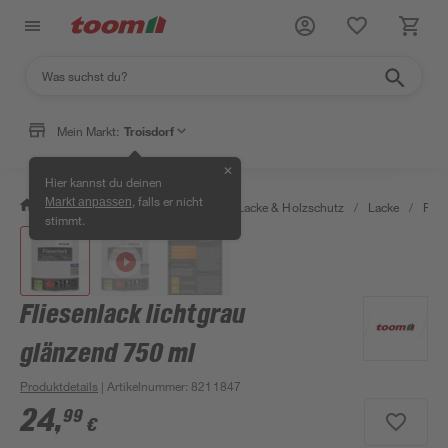
Mein Markt:
Troisdorf
✕
Hier kannst du deinen
, falls er nicht
Markt anpassen
/
Bauen & Renovieren
/
Farben, Lacke & Holzschutz
/
Lacke
/
Flie
stimmt.
Fliesenlack lichtgrau
glänzend 750 ml
Produktdetails
| Artikelnummer
:
8211847
24
,
99
€