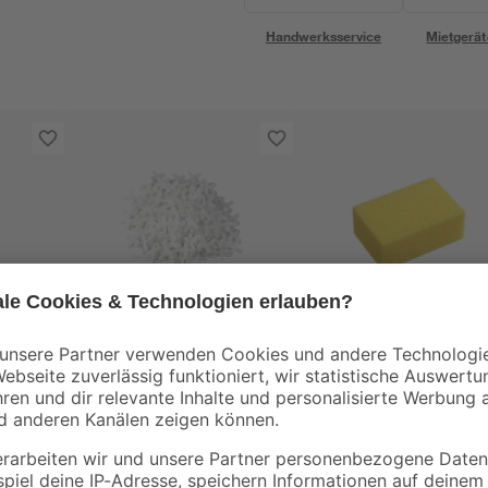
Handwerksservice
Mietgerät
toom
toom
 mit
Fliesenkreuze 3 mm
Fliesenschwamm 16
250 Stück
x 110 x 65 mm
2
,
3
,
49
49
€
€