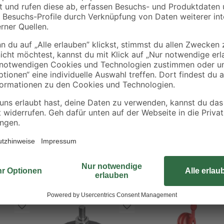
Das Fliesenlochbohrer-Set von to
Einbauspots und Verteilerdosen. E
antschlüssel
verschiedenen Durchmessern, ein
en
sowie einem Sechskantschlüssel.
und Rigips und besitzen eine Spez
Bohrmaschinen mit 800-1500 U/min
Herstellergarantie von zehn Jahre