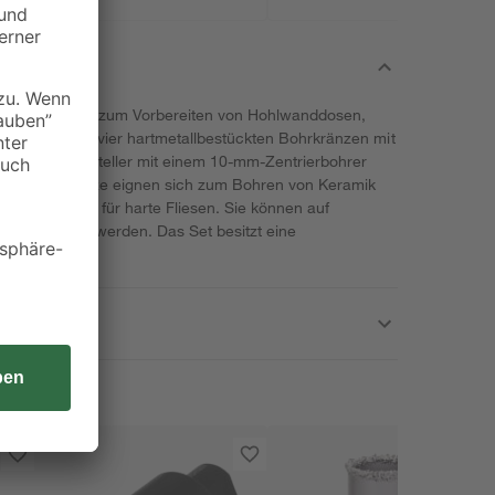
om eignet sich zum Vorbereiten von Hohlwanddosen,
s besteht aus vier hartmetallbestückten Bohrkränzen mit
em Aufnahmeteller mit einem 10-mm-Zentrierbohrer
 Die Bohrkränze eignen sich zum Bohren von Keramik
ialbestückung für harte Fliesen. Sie können auf
 aufgesetzt werden. Das Set besitzt eine
n.