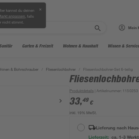
✕
ier kannst du deinen
, falls
Markt anpassen
r nicht stimmt.
Mein 
Sanitär
Garten & Freizeit
Wohnen & Haushalt
Wissen & Servic
hinen & Bohrschrauber
/
Fliesenlochbohrer
/
Fliesenlochbohrer-Set 6-teilig
Fliesenlochbohre
Produktdetails
| Artikelnummer
:
1150253
33
,
49
€
inkl. 19% MwSt.
Lieferung nach Haus
Lieferzeit:
ca. 1-3 Werk