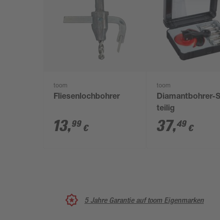
toom
toom
Fliesenlochbohrer
Diamantbohrer-S
teilig
13
,
37
,
99
49
€
€
5 Jahre Garantie auf toom Eigenmarken