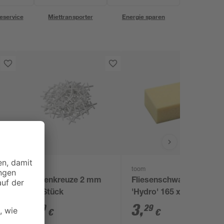
eservice
Miettransporter
Energie sparen
toom
toom
5
Fliesenkreuze 2 mm
Fliesenschwamm
250 Stück
'Hydro' 165 x 110 x 65
mm
1
,
3
,
99
29
€
€