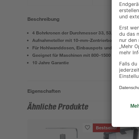
Beschreibung
4 Bohrkronen der Durchmesser 33, 53, 67, 73 mm
Aufnahmeteller mit 10-mm-Zentrierbohrer, Sechsk
Für Hohlwanddosen, Einbauspots und Verteilerdos
Geeignet für Maschinen mit 800-1500 U/min
10 Jahre Garantie
Eigenschaften
Ähnliche Produkte
Bestseller