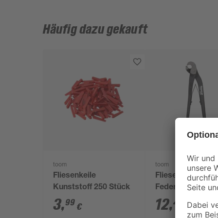
Häufig dazu gekauft
toom
toom
Fliesenkeile
Fliesenlochzange
Kunststoff 250 Stück
Feder
3
,
12
,
99
49
€
€