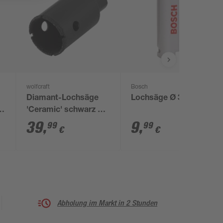
wolfcraft
Bosch
Diamant-Lochsäge
Lochsäge Ø 33 mm
n
'Ceramic' schwarz Ø
35 mm
39
,
9
,
99
99
€
€
Abholung im Markt in 2 Stunden