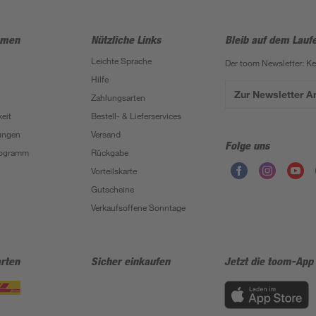
hmen
Nützliche Links
Bleib auf dem Lauf
Leichte Sprache
Der toom Newsletter: K
Hilfe
Zur Newsletter 
Zahlungsarten
eit
Bestell- & Lieferservices
ungen
Versand
Folge uns
Programm
Rückgabe
Vorteilskarte
Gutscheine
Verkaufsoffene Sonntage
rten
Sicher einkaufen
Jetzt die toom-App