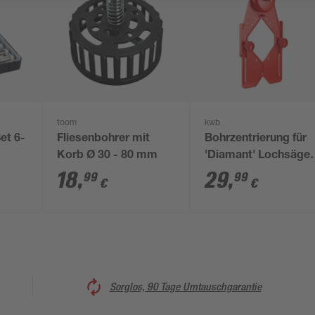
toom
kwb
et 6-
Fliesenbohrer mit
Bohrzentrierung für
Korb Ø 30 - 80 mm
'Diamant' Lochsäge
Ø 40 - 82 mm
18
,
29
,
99
99
€
€
Sorglos, 90 Tage Umtauschgarantie