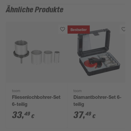
Ähnliche Produkte
Bestseller
toom
toom
Fliesenlochbohrer-Set
Diamantbohrer-Set 6-
6-teilig
teilig
33
,
37
,
49
49
€
€