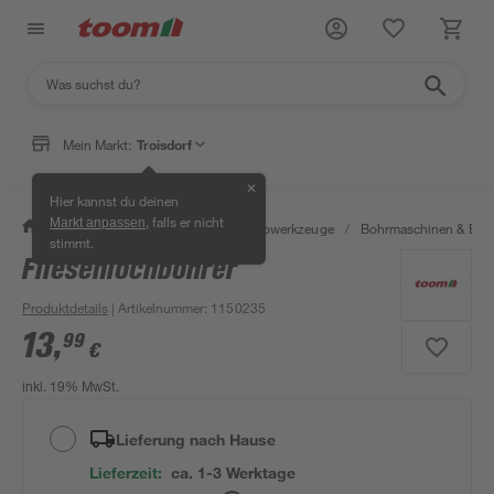
Mein Markt:
Troisdorf
✕
Hier kannst du deinen
, falls er nicht
Markt anpassen
/
Werkstatt & Maschinen
/
Elektrowerkzeuge
/
Bohrmaschinen & Boh
stimmt.
Fliesenlochbohrer
Produktdetails
| Artikelnummer
:
1150235
13
,
99
€
inkl. 19% MwSt.
Lieferung nach Hause
Lieferzeit:
ca. 1-3 Werktage