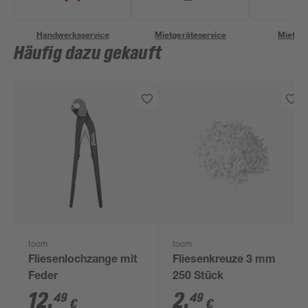
Handwerksservice
Mietgeräteservice
Miettra
Häufig dazu gekauft
toom
toom
Fliesenlochzange mit
Fliesenkreuze 3 mm
Feder
250 Stück
12
,
2
,
49
49
€
€