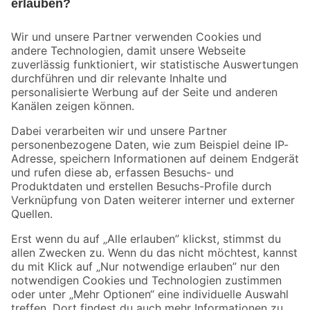
Bleib auf dem Laufenden mit unserem Newsletter
Der toom Newsletter: Keine Angebote und Aktionen mehr verpassen!
Zur Newsletter Anmeldung
Folge uns
Zahlungsarten
Versandarten
Sicher einkaufen
Jetzt die toom-App herunterladen