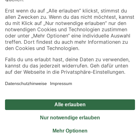
Sicher einkaufen
Jetzt die toom-App herunterladen
Alle Preisangaben in EUR inkl. gesetzl. MwSt.. Die dargestellten Angebote sind unter
Umständen nicht in allen Märkten verfügbar. Die angegebenen Verfügbarkeiten beziehen
sich auf den unter "Mein Markt" ausgewählten toom Baumarkt. Alle Angebote und
Produkte nur solange der Vorrat reicht.
*Paketversand ab 59 € versandkostenfrei, gilt nicht für Artikel mit Speditionsversand, hier
fallen zusätzliche Versandkosten an.
Datenschutz
Privatsphäre
Impressum
AGB
Nutzungsbedingungen
Widerrufsrecht
Vertrag widerrufen
Barrierefreiheit
© 2026 toom Baumarkt GmbH