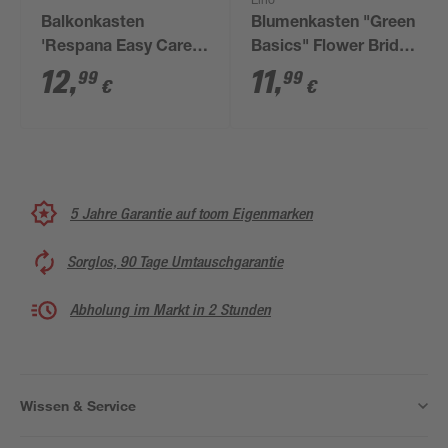
Elho
Balkonkasten
Blumenkasten "Green
'Respana Easy Care
Basics" Flower Bridge
W' anthrazit
Kunststoff 55 cm
12
,
11
,
99
99
€
€
Kunststoff 59,3 x 19 x
schwarz
14 cm
5 Jahre Garantie auf toom Eigenmarken
Sorglos, 90 Tage Umtauschgarantie
Abholung im Markt in 2 Stunden
Wissen & Service