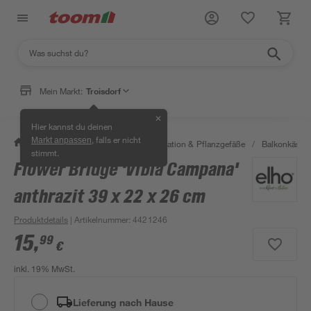
Mein Markt:
Troisdorf
✕
Hier kannst du deinen
, falls er nicht
Markt anpassen
/
Garten & Freizeit
/
Gartendekoration & Pflanzgefäße
/
Balkonkäste
stimmt.
Flower Bridge 'Vibia Campana'
anthrazit 39 x 22 x 26 cm
Produktdetails
| Artikelnummer
:
4421246
15
,
99
€
inkl. 19% MwSt.
Lieferung nach Hause