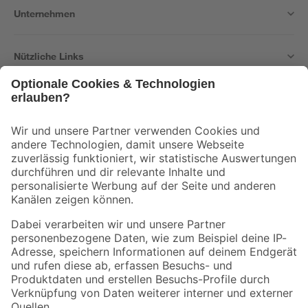
Unternehmen
Nützliche Links
Bleib auf dem Laufenden mit unserem Newsletter
Der toom Newsletter: Keine Angebote und Aktionen mehr verpassen!
Zur Newsletter Anmeldung
Folge uns
Zahlungsarten
Versandarten