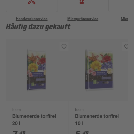
Handwerksservice
Mietgeräteservice
Miettra
Häufig dazu gekauft
toom
toom
Blumenerde torffrei
Blumenerde torffrei
20 l
10 l
49
49