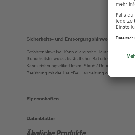
Sicherheits- und Entsorgungshinweise
Gefahrenhinweise: Kann allergische Hautreaktionen ver
Sicherheitshinweise: Ist ärztlicher Rat erforderlich, V
Kennzeichnungsetikett lesen. Staub / Rauch / Gas / Neb
Berührung mit der Haut:Bei Hautreizung oder -ausschlag:
Eigenschaften
Datenblätter
Ähnliche Produkte