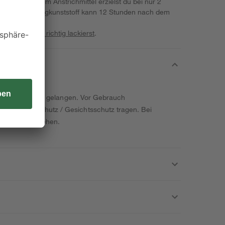
ndeln. Mit dem Anstrichmittel erzielst du bei nur 2
bnis. Der Flüssigkunststoff kann 12 Stunden nach dem
en werden.
ne
Bauprojekte richtig lackierst
.
ände von Kindern gelangen. Vor Gebrauch
ung / Augenschutz / Gesichtsschutz tragen. Bei
Kleidung ausziehen.