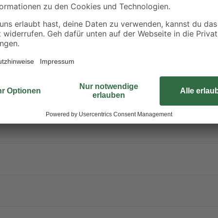
größere Flächen bis zu 4,5 m² beha
Anstrichen bereits ein gutes Erge
Anstrich zu guter Letzt überstrich
Erfahre mehr darüber, wie du dei
ursachen.
erpackung oder Kennzeichnungsetikett bereithalten. Darf nicht in die H
el / Dampf / Aerosol nicht einatmen. Schutzhandschuhe / Schutzkleid
 Ärztlichen Rat einholen / ärztliche Hilfe hinzuziehen. Kontaminierte 