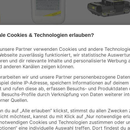
toom
Ryobi
 120
Haftgrund 10 l
Akku 'ONE+ RB1825
LI-ION' 18 V 2,5 Ah
37
,
59
,
99
99
€
€
3,80 € / Liter
Beschichtungen erfüllen viele Funkt
Mineralische Untergründe, Beton 
von Toom bearbeiten. Du kannst mi
lächen