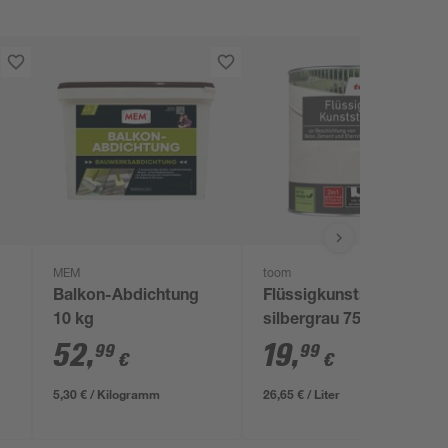
MEM
toom
Balkon-Abdichtung
Flüssigkunststoff
10 kg
silbergrau 750 ml
52
,
19
,
99
99
€
€
5,30 € / Kilogramm
26,65 € / Liter