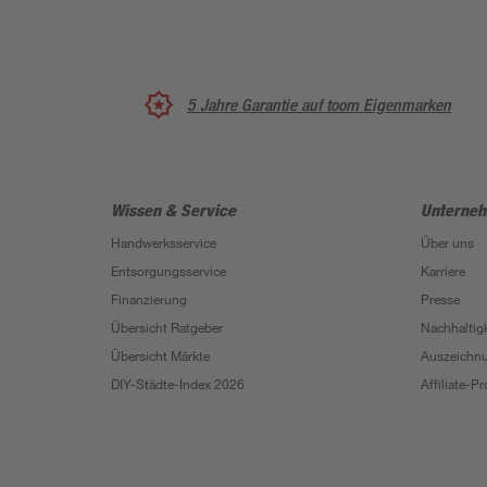
5 Jahre Garantie auf toom Eigenmarken
Wissen & Service
Unterne
Handwerksservice
Über uns
Entsorgungsservice
Karriere
Finanzierung
Presse
Übersicht Ratgeber
Nachhaltigk
Übersicht Märkte
Auszeichn
DIY-Städte-Index 2026
Affiliate-