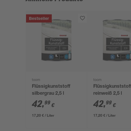
Bestseller
toom
toom
Flüssigkunststoff
Flüssigkunststof
silbergrau 2,5 l
reinweiß 2,5 l
42
,
42
,
99
99
€
€
17,20 € / Liter
17,20 € / Liter