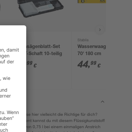
toom
Stabila
C
Stichsägenblatt-Set
Wasserwaage 'Type
mit T-Schaft 10-teilig
70' 180 cm
15
,
44
,
99
99
€
€
ionen. Ist diese hier vielleicht die Richtige für dich?
und Faserzement kannst du mit diesem Flüssigkunststoff
t dem Inhalt von 0,75 l bei einem einmaligen Anstrich