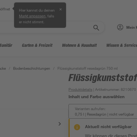
öffnet
✕
Hier kannst du deinen
, falls
Markt anpassen
er nicht stimmt.
Mein 
Sanitär
Garten & Freizeit
Wohnen & Haushalt
Wissen & Servic
acke
/
Bodenbeschichtungen
/
Flüssigkunststoff resedagrün 750 ml
Flüssigkunststo
Produktdetails
| Artikelnummer
:
8210670
Inhalt und Farbe auswählen
Varianten aufrufen:
0,75 l | Resedagrün
|
nicht verfügbar
Aktuell nicht verfügbar
Wir können dir dieses Produ