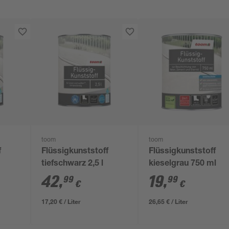
toom
toom
f
Flüssigkunststoff
Flüssigkunststoff
tiefschwarz 2,5 l
kieselgrau 750 ml
42
,
19
,
99
99
€
€
17,20 € / Liter
26,65 € / Liter