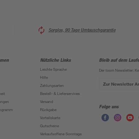
Sorglos, 90 Tage Umtauschgarantie
hmen
Nützliche Links
Bleib auf dem Lauf
Leichte Sprache
Der toom Newsletter: K
Hilfe
Zur Newsletter 
Zahlungsarten
eit
Bestell- & Lieferservices
ungen
Versand
Folge uns
Programm
Rückgabe
Vorteilskarte
Gutscheine
Verkaufsoffene Sonntage