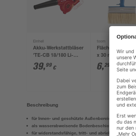
Einhell
toom
Akku-Werkstattbläser
Flächenstreicher
'TE-CB 18/180 Li-
x 30 mm
Solo' ohne Akku und
39
,
6
,
99
29
€
€
Ladegerät
Beschreibung
für Innen- und geschützte Außenbereiche
als wasserabweisende Bodenbeschichtung
für widerstandsfähige, tritt- und abriebfeste Oberf