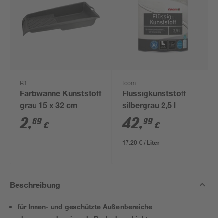
B1
toom
Farbwanne Kunststoff
Flüssigkunststoff
grau 15 x 32 cm
silbergrau 2,5 l
2
,
42
,
69
99
€
€
17,20 € / Liter
Beschreibung
für Innen- und geschützte Außenbereiche