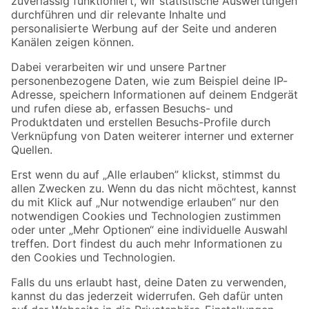
Zur Newsletter Anmeldung
Folge uns
Zahlungsarten
Versandarten
Sicher einkaufen
Jetzt die toom-App herunterladen
Alle Preisangaben in EUR inkl. gesetzl. MwSt.. Die dargestellten Angebote sind unter