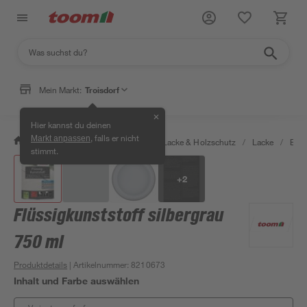
Mein Markt:
Troisdorf
✕
Hier kannst du deinen
, falls er nicht
Markt anpassen
/
Bauen & Renovieren
/
Farben, Lacke & Holzschutz
/
Lacke
/
Bod
stimmt.
+
2
Flüssigkunststoff silbergrau
750 ml
Produktdetails
| Artikelnummer
:
8210673
Inhalt und Farbe auswählen