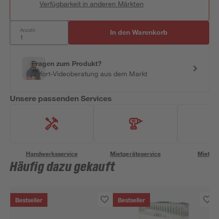
Verfügbarkeit in anderen Märkten
Anzahl:
In den Warenkorb
Fragen zum Produkt?
Sofort-Videoberatung aus dem Markt
Unsere passenden Services
Handwerksservice
Mietgeräteservice
Miettra
Häufig dazu gekauft
Bestseller
Bestseller