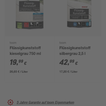
toom
toom
Flüssigkunststoff
Flüssigkunststoff
kieselgrau 750 ml
silbergrau 2,5 l
19
,
42
,
99
99
€
€
26,65 € / Liter
17,20 € / Liter
5 Jahre Garantie auf toom Eigenmarken